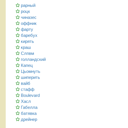
рарный
роцк
чиназес
оффник
фарту
баребух
кирять
краш
Слпвм
голландский
Капец
Цьомнуть
шиперить
вайб
стафф
Boulevard
Хасл
Габелла
батявка
дрейнер