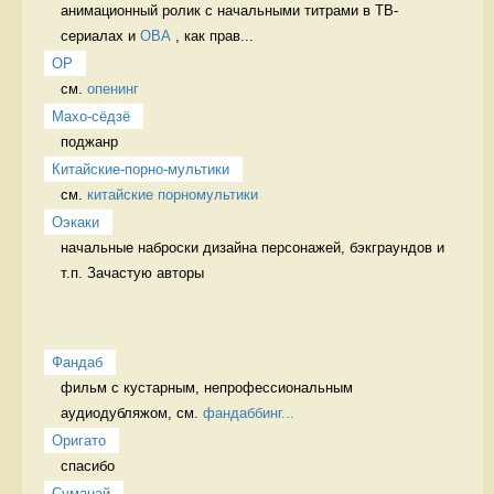
анимационный ролик с начальными титрами в ТВ-
сериалах и 
OВА
 , как прав...
OP
см. 
опенинг
Махо-сёдзё
поджанр 
Китайские-порно-мультики
см. 
китайские порномультики
Оэкаки
начальные наброски дизайна персонажей, бэкграундов и 
т.п. Зачастую авторы 
Фандаб
фильм с кустарным, непрофессиональным 
аудиодубляжом, см. 
фандаббинг...
Оригато
спасибо  
Суманай