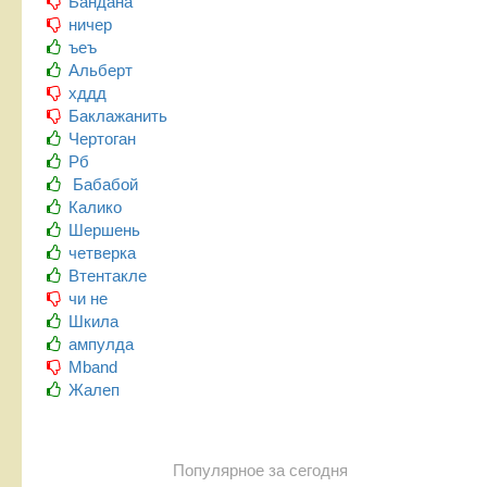
Бандана
ничер
ъеъ
Альберт
хддд
Баклажанить
Чертоган
Рб
Бабабой
Калико
Шершень
четверка
Втентакле
чи не
Шкила
ампулда
Mband
Жалеп
Популярное за сегодня