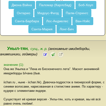
Джона Вэйна
Паломар (Карлсбад)
Боб-Хоуп
Онтарио
Мидоус-Филд
Палм-Спрингс
Санта-Барбара
Лос-Анджелес
Ван-Нэйс
Санта-Мария
Лонг-Бич
Уныл-тян
,
сущ., ж. р.
(анонимные имиджборды,
анимешники, геймеры)
значение (1):
Она же Унылка и "Лена из Бесконечного лета". Маскот анонимной
имиджборды Ычана (быв.
iichan.ru , ныне - iichan.hk). Девочка-подросток в пионерской форме, с
синими волосами, нарисованная в стилистике аниме. По характеру -
кудере с элементами яндере.
Существует её кривая версия - Унлы-тян, хоть и кривая, мы её всё
равно очень любим!.