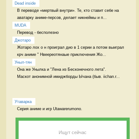
Dead inside
В переводе «мертвый внутри». Те, кто ставит себе на 
аватарку аниме-персов, делает никнеймы и п...
MUDA
Перевод - бесполезно 
Джотаро
Жотаро лох о н проиграл дио в 1 серии а потом выиграл 
крч аниме " Нвеереотянаые приключения Жо...
Уныл-тян
Она же Унылка и "Лена из Бесконечного лета".

Маскот анонимной имиджборды Ычана (быв. iichan.r...
Утаварка
Серия аниме и игр Utawarerumono. 
Ищут сейчас