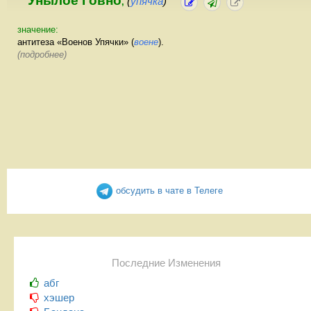
Унылое Говно
(
упячка
)
,
значение:
антитеза «Военов Упячки» (
воене
).
(подробнее)
обсудить в чате в Телеге
Последние Изменения
абг
хэшер