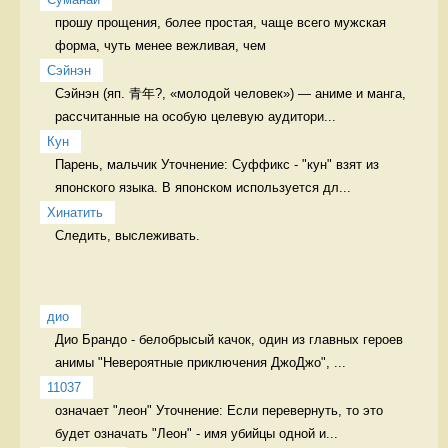
прошу прощения, более простая, чаще всего мужская 
форма, чуть менее вежливая, чем 
Сэйнэн
Сэйнэн (яп. 青年?, «молодой человек») — аниме и манга, 
рассчитанные на особую целевую аудитори...
Кун
Парень, мальчик Уточнение: Суффикс - "кун" взят из 
японского языка. В японском используется дл...
Хинатить
Следить, выслеживать. 
дио
Дио Брандо - белобрысый качок, один из главных героев 
анимы "Невероятные приключения ДжоДжо", ...
11037
означает "леон" Уточнение: Если перевернуть, то это 
будет означать "Леон" - имя убийцы одной и...