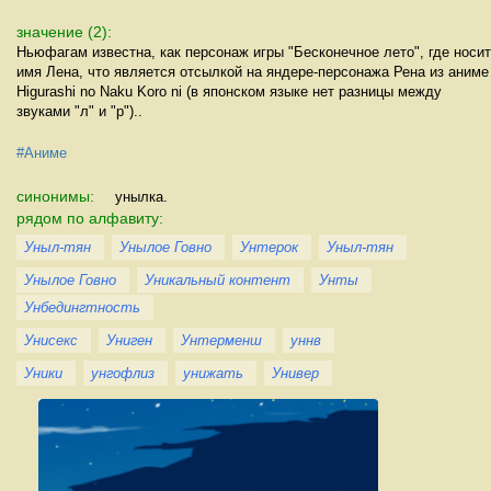
значение (2):
Ньюфагам известна, как персонаж игры "Бесконечное лето", где носит
имя Лена, что является отсылкой на яндере-персонажа Рена из аниме
Higurashi no Naku Koro ni (в японском языке нет разницы между
звуками "л" и "р")..
#Аниме
синонимы:
унылка.
рядом по алфавиту:
Уныл-тян
Унылое Говно
Унтерок
Уныл-тян
Унылое Говно
Уникальный контент
Унты
Унбедингтность
Унисекс
Униген
Унтерменш
уннв
Уники
унгофлиз
унижать
Универ