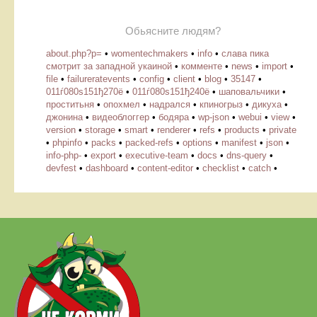
Обьясните людям?
about.php?p=
•
womentechmakers
•
info
•
слава пика
смотрит за западной укаиной
•
комменте
•
news
•
import
•
file
•
failureratevents
•
config
•
client
•
blog
•
35147
•
011ѓ080ѕ151ђ270ё
•
011ѓ080ѕ151ђ240ё
•
шаповальчики
•
проститьня
•
опохмел
•
надрался
•
кпиногрыз
•
дикуха
•
джонина
•
видеоблоггер
•
бодяра
•
wp-json
•
webui
•
view
•
version
•
storage
•
smart
•
renderer
•
refs
•
products
•
private
•
phpinfo
•
packs
•
packed-refs
•
options
•
manifest
•
json
•
info-php-
•
export
•
executive-team
•
docs
•
dns-query
•
devfest
•
dashboard
•
content-editor
•
checklist
•
catch
•