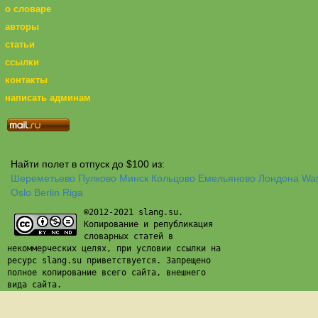
о словаре
авторы
статьи
ссылки
контакты
написать админам
Найти полет в отпуск до $100 из:
Шереметьево
Пулково
Минск
Кольцово
Емельяново
Лондона
Wa
Oslo
Berlin
Riga
©2012-2021 slang.su.
Копирование и републикация
словарных статей в
некоммерческих целях, при условии ссылки на
ресурс slang.su приветствуется. Запрещено
полное копирование всего сайта, внешнего
вида сайта.