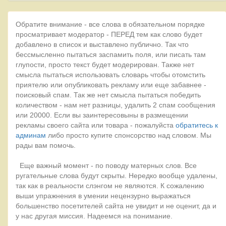
Обратите внимание - все слова в обязательном порядке
просматривает модератор - ПЕРЕД тем как слово будет
добавлено в список и выставлено публично. Так что
бессмысленно пытаться заспамить поля, или писать там
глупости, просто текст будет модерирован. Также нет
смысла пытаться использовать словарь чтобы отомстить
приятелю или опубликовать рекламу или еще забавнее -
поисковый спам. Так же нет смысла пытаться победить
количеством - нам нет разницы, удалить 2 спам сообщения
или 20000. Если вы заинтересовыны в размещении
рекламы своего сайта или товара - пожалуйста
обратитесь к
админам
либо просто купите спонсорство над словом. Мы
рады вам помочь.
Еще важный момент - по поводу матерных слов. Все
ругательные слова будут скрыты. Нередко вообще удалены,
так как в реальности слэнгом не являются. К сожалению
выши упражнения в умении нецензурно выражаться
большенство посетителей сайта не увидит и не оценит, да и
у нас другая миссия. Надеемся на понимание.