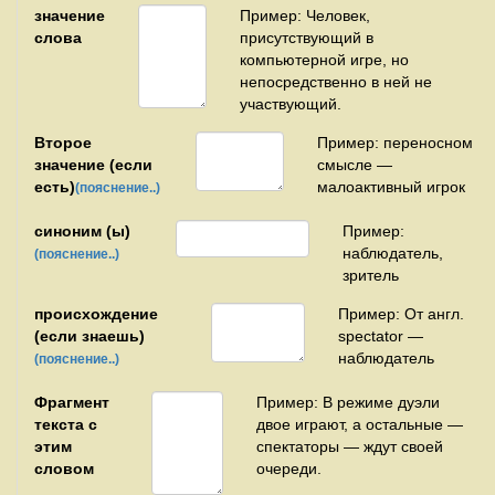
значение
Пример: Человек,
слова
присутствующий в
компьютерной игре, но
непосредственно в ней не
участвующий.
Второе
Пример: переносном
значение (если
смысле —
есть)
малоактивный игрок
(пояснение..)
синоним (ы)
Пример:
наблюдатель,
(пояснение..)
зритель
происхождение
Пример: От англ.
(если знаешь)
spectator —
наблюдатель
(пояснение..)
Фрагмент
Пример: В режиме дуэли
текста с
двое играют, а остальные —
этим
спектаторы — ждут своей
словом
очереди.