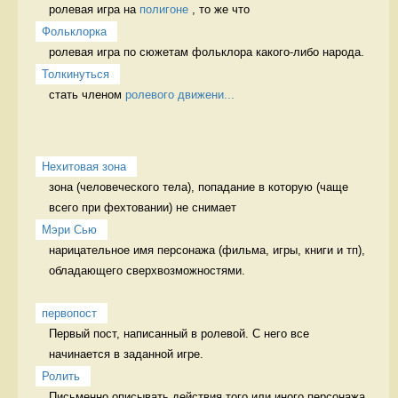
ролевая игра на 
полигоне
 , то же что 
Фольклорка
ролевая игра по сюжетам фольклора какого-либо народа.  
Толкинуться
стать членом 
ролевого движени...
Нехитовая зона
зона (человеческого тела), попадание в которую (чаще 
всего при фехтовании) не снимает 
Мэри Сью
нарицательное имя персонажа (фильма, игры, книги и тп), 
обладающего сверхвозможностями. 

первопост
Первый пост, написанный в ролевой. С него все 
начинается в заданной игре.  
Ролить
Письменно описывать действия того или иного персонажа 