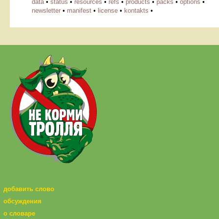
data
•
status
•
resources
•
refs
•
products
•
packs
•
options
•
newsletter
•
manifest
•
license
•
kontakts
•
добавить слово
обсуждения
о словаре