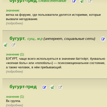
бугурт-тред
словосочетание
,
значение:
ветка на форуме, где пользователи делятся историями, которые
вызвали негодование.
(подробнее)
бугурт
сущ., м.р
(интернет, социальные сети)
,
значение (1):
БУГУРТ, чаще всего используеться в значении баттхёрт, буквально
«жопная боль» или «попоболь») — психоэмоциональное состояние,
а также человек, в нём пребывающий.
(подробнее)
бугурт-тред
значение (1):
Вк группа.
(подробнее)