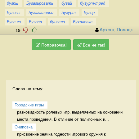
бугры
Бугагировать
бугай
бугурт-тред
Бугогы
Бугагашеньи
Бугурт
Бугор
Буга га
Бузова
бунгало
Бухаловка
Архонт
,
Полоцк
19
Поправочка!
Все не так!
Слова на тему:
Городские игры
разновидность ролевых игр, выделяемых на основании 
места проведения. В отличие от полигонных и...
Очиповка
присвоение значка годности игрового оружия к 