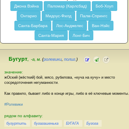
Джона Вэйна
Паломар (Карлсбад)
Боб-Хоуп
Онтарио
Мидоус-Филд
Палм-Спрингс
Санта-Барбара
Лос-Анджелес
Ван-Нэйс
Санта-Мария
Лонг-Бич
Бугурт
,
-а, м.
(
ролевики
,
полиг.
)
значение:
жОский (жёсткий) бой, мясо, рубилова, «куча на кучу» и место
сосредоточения негуманности.
Как правило, бывает либо в конце игры, либо в её ключевые моменты.
#Ролевики
рядом по алфавиту:
бугуртить
бугагашенька
БУГАГА
Бугога