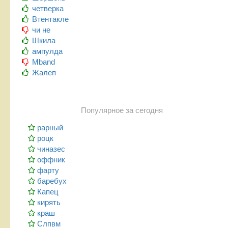
четверка
Втентакле
чи не
Шкила
ампулда
Mband
Жалеп
Популярное за сегодня
рарный
роцк
чиназес
оффник
фарту
баребух
Капец
кирять
краш
Слпвм