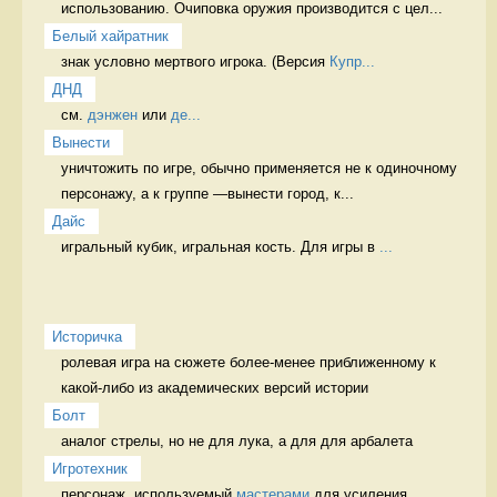
использованию. Очиповка оружия производится с цел...
Белый хайратник
знак условно мертвого игрока. (Версия 
Купр...
ДНД
см. 
дэнжен
 или 
де...
Вынести
уничтожить по игре, обычно применяется не к одиночному 
персонажу, а к группе —вынести город, к...
Дайс
игральный кубик, игральная кость. Для игры в 
...
Историчка
ролевая игра на сюжете более-менее приближенному к 
какой-либо из академических версий истории 
Болт
аналог стрелы, но не для лука, а для для арбалета 
Игротехник
персонаж, используемый 
мастерами
 для усиления 