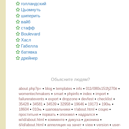
голландский
Цьомнуть
шиперить
вайб
стафф
Boulevard
Хасл
Габелла
батявка
дрейнер
Обьясните людям?
about.php?p=
•
blog
•
templates
•
info
•
011ѓ080ѕ151ђ270ё
•
womentechmakers
•
smart
•
phpinfo
•
index
•
import
•
failureratevents
•
export
•
dropzone
•
devfest
•
checklist
•
35428
•
34581
•
34539
•
32958
•
19646
•
19173
•
190њ
•
18604
•
010њ
•
шаповальчики
•
т/about.html
•
социо
•
проститьня
•
порвать
•
опохмел
•
надрался
•
м/id/about.html
•
комменте
•
дикуха
•
джонина
•
б/id/about.html
•
аппеляция на зачет
•
view
•
version
•
user-