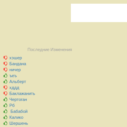
Последние Изменения
хэшер
Бандана
ничер
ъеъ
Альберт
хддд
Баклажанить
Чертоган
Рб
Бабабой
Калико
Шершень