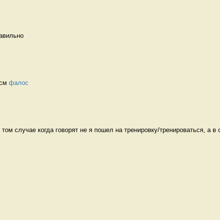
авильно   
см 
фалос
том случае когда говорят не я пошел на тренировку/тренироваться, а в с