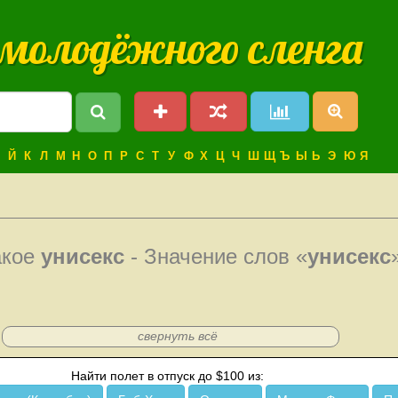
 молодёжного сленга
Й
К
Л
М
Н
О
П
Р
С
Т
У
Ф
Х
Ц
Ч
Ш
Щ
Ъ
Ы
Ь
Э
Ю
Я
акое
унисекс
- Значение слов «
унисекс
свернуть всё
Найти полет в отпуск до $100 из: