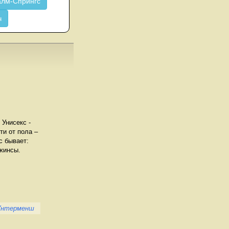
лм-Спрингс
ч
 Унисекс -
ти от пола –
с бывает:
жинсы.
Унтерменш