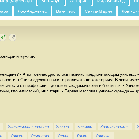
мар (Карлсбад)
Боб-Хоуп
Онтарио
Мидоус-Филд
Па
бара
Лос-Анджелес
Ван-Нэйс
Санта-Мария
Лонг-Би
 женщин и мужчин.
женщине? • А вот сейчас досталось парням, предпочитающим унисекс. •
ьности. • Стили одежды принято различать по категориям. В зависимос
висимости от профессии – деловой, академический и богемный. • Унисек
стный, глобалистский, милитари. • Первая массовая унисекс-одежда — д
Уникальный контент
Униген
Унисекс
Унитазничать
в
Униген
Уныл-тян
Унты
Уники
Унисекс