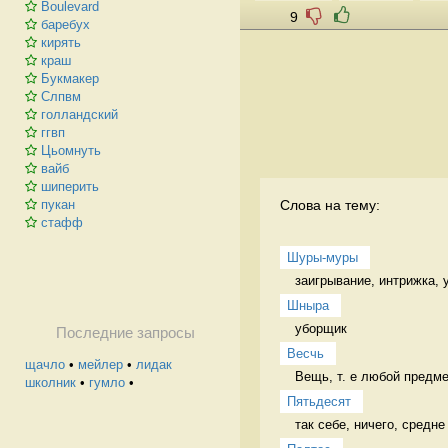
Boulevard
9
баребух
кирять
краш
Букмакер
Слпвм
голландский
ггвп
Цьомнуть
вайб
шиперить
Слова на тему:
пукан
стафф
Шуры-муры
заигрывание, интрижка, 
Шныра
уборщик 
Последние запросы
Весчь
щачло
•
мейлер
•
лидак
Вещь, т. е любой предме
школник
•
гумло
•
Пятьдесят
так себе, ничего, средне