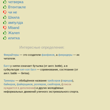
четверка
Втентакле
чи не
Шкила
ампулда
Mband
Жалеп
илитка
Интересные определения:
Фикрайтеры
— это создатели
фанфиков
, а
фикридеры
— их
читатели.
Батл
у хиппи означает бутылка (от англ. bottle), а в
субкультуре
хип-хоп
батл
— соревнование, состязание (от
англ. battle — битва).
Трюкеры
— обобщённое название
трейсеров
(
паркура
),
байкеров
,
файерщиков
,
роллеров
,
скейтеров
, (
список
нуждается в дополнении
) и других молодёжных
неформальных движений уличного экстремального спорта.