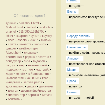
Палтос
пятьдесят 
Висяк
Обьясните людям?
нераскрытое преступлен
дриньк
•
б/id/about.html
•
б/about.html
•
devfest
•
products
•
graphql
•
011ѓ080ѕ151ђ270ё
•
кёниг
•
квартал
•
зуга
•
в кружку
Бороду вклеить 
•
docs
•
assets
•
20437
•
яйцами
неприятно разочаровать,
•
шутта
•
шкалота
•
чармить
•
Снять чехлы
цунцун
•
тамблер герл
прийти в себя, проснуть
/about.html
•
слапита
•
светильник
•
ререйз
•
почётно
•
Аппонент
понадусер
•
пизз
•
пидарач
•
противоположная сторона
пездос
•
некр
•
невменозный
•
надрался
•
матпол
•
мастурба
•
Масик
ларп
•
конеёб
•
кг/id/about.html
•
в смысле «мальчик» (хот
кг/about.html
•
кашиный
•
кабэ
•
Нрава
иннервейт
•
залупа рекса
•
нравится 
досканально
•
дишка
•
динамики
•
джиган
•
десятаябрейнжертва
Полтос
•
гилфхантер
•
вортекс
•
бэтман
пятьдесят любой 
•
беймить
•