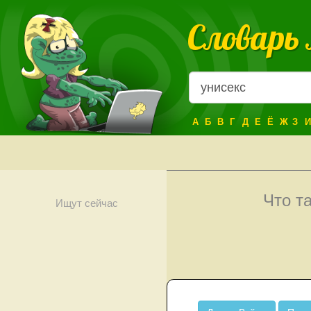
Словарь
А
Б
В
Г
Д
Е
Ё
Ж
З
И
Что т
Ищут сейчас