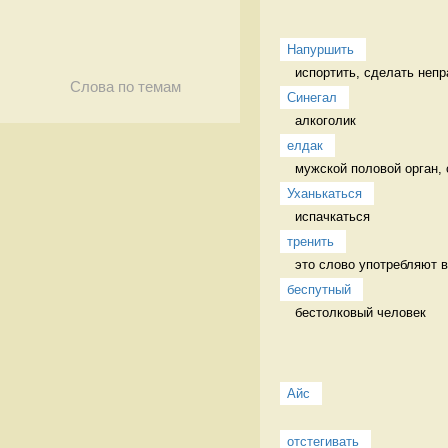
Напуршить
испортить, сделать непр
Слова по темам
Синегал
алкоголик 
елдак
мужской половой орган, 
Уханькаться
испачкаться 
тренить
это слово употребляют в 
беспутный
бестолковый человек 
Айс
отстегивать