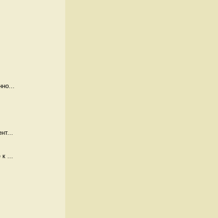
но...
нт...
к ...