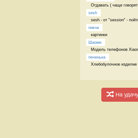
Отдавать ( чаще говорят
sesh
sesh - от "session" - пой
пикчи
картинки 
Шаоми
Модель телефонов Xiaomi
печенька
Хлебобулочное изделие
На удач