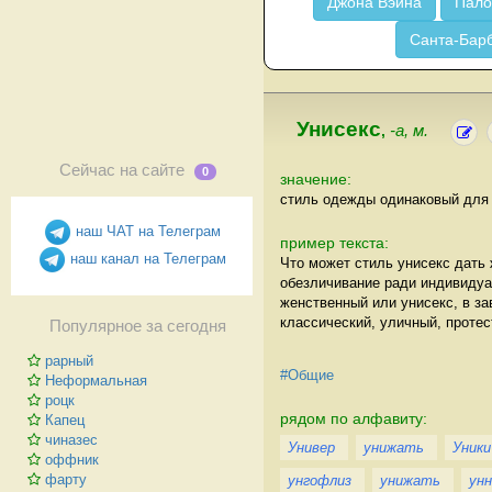
Джона Вэйна
Пало
Санта-Бар
Унисекс
,
-а, м.
Сейчас на сайте
0
значение:
стиль одежды одинаковый для
наш ЧАТ на Телеграм
пример текста:
наш канал на Телеграм
Что может стиль унисекс дать 
обезличивание ради индивидуал
женственный или унисекс, в за
классический, уличный, проте
Популярное за сегодня
рарный
#Общие
Неформальная
роцк
рядом по алфавиту:
Капец
чиназес
Универ
унижать
Уники
оффник
фарту
унгофлиз
унижать
унн