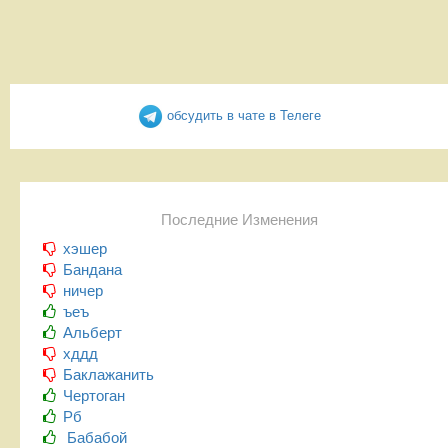
обсудить в чате в Телеге
Последние Изменения
хэшер
Бандана
ничер
ъеъ
Альберт
хддд
Баклажанить
Чертоган
Рб
Бабабой