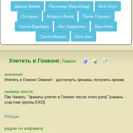
Джона Вэйна
Паломар (Карлсбад)
Боб-Хоуп
Онтарио
Мидоус-Филд
Палм-Спрингс
Санта-Барбара
Лос-Анджелес
Ван-Нэйс
Санта-Мария
Лонг-Бич
Улететь в Гонконг
,
Глагол
значение:
Улететь в Гонконг Означет : достигнуть оргазма; получить оргазм.
пример текста:
Пак Чанель: "фанаты улетят в Гонконг после этого рэпа" [чанель -
участник группы EXO].
#Общие
рядом по алфавиту: