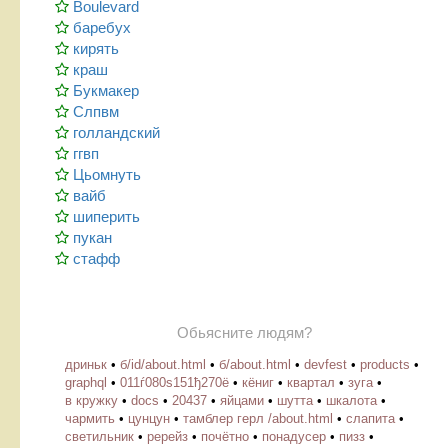
Boulevard
баребух
кирять
краш
Букмакер
Слпвм
голландский
ггвп
Цьомнуть
вайб
шиперить
пукан
стафф
Обьясните людям?
дриньк
•
б/id/about.html
•
б/about.html
•
devfest
•
products
•
graphql
•
011ѓ080ѕ151ђ270ё
•
кёниг
•
квартал
•
зуга
•
в кружку
•
docs
•
20437
•
яйцами
•
шутта
•
шкалота
•
чармить
•
цунцун
•
тамблер герл /about.html
•
слапита
•
светильник
•
ререйз
•
почётно
•
понадусер
•
пизз
•