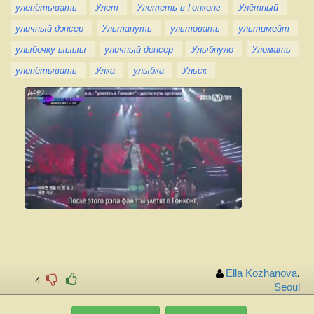
улепётывать
Улет
Улететь в Гонконг
Улётный
уличный дэнсер
Ультануть
ультовать
ультимейт
улыбочку ыыыы
уличный денсер
Улыбнуло
Уломать
улепётывать
Улка
улыбка
Ульск
Ella Kozhanova
,
4
Seoul