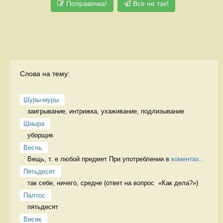
Поправочка!
Все не так!
Слова на тему:
Шуры-муры
заигрывание, интрижка, ухаживание, подлизывание 
Шныра
уборщик 
Весчь
Вещь, т. е любой предмет При употреблении в 
коментах...
Пятьдесят
так себе, ничего, средне (ответ на вопрос  «Как дела?») 
Палтос
пятьдесят 
Висяк