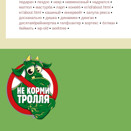
пидарач
•
пездос
•
некр
•
невменозный
•
надрался
•
матпол
•
мастурба
•
ларп
•
конеёб
•
кг/id/about.html
•
кг/about.html
•
кашиный
•
иннервейт
•
залупа рекса
•
досканально
•
дишка
•
динамики
•
джиган
•
десятаябрейнжертва
•
гилфхантер
•
вортекс
•
бэтман
•
беймить
•
wp-old
•
worktree
•