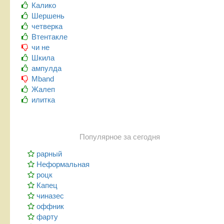
Калико
Шершень
четверка
Втентакле
чи не
Шкила
ампулда
Mband
Жалеп
илитка
Популярное за сегодня
рарный
Неформальная
роцк
Капец
чиназес
оффник
фарту