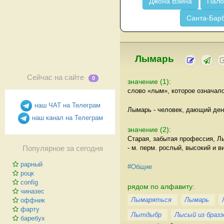
Джона Вэйна
Пало
Санта-Бар
Лымарь
Сейчас на сайте
0
значение (1):
слово «лым», которое означало
наш ЧАТ на Телеграм
Лымарь - человек, дающий день
наш канал на Телеграм
значение (2):
Старая, забытая профессия, Лы
- м. перм. рослый, высокий и в
Популярное за сегодня
рарный
#Общие
роцк
config
рядом по алфавиту:
чиназес
Лымаряться
Лымарь
оффник
фарту
Лытдыбр
Лысый из бразз
баребух