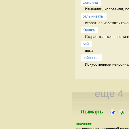
фиксили
Изменили, исправили, п
отлынивать
стараться избежать каког
Квочка
Старая толстая ворчлива
бай
пока 
нейронка
Искусственная нейронная
еще 4
Лымарь
значение:
ремесленник, делавший конс