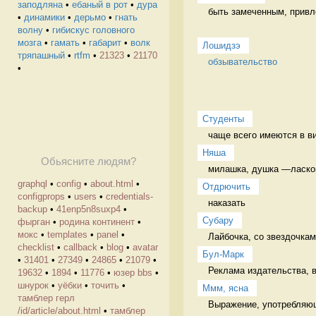
заподляна
•
ебаный в рот
•
дура
быть замеченным, привл
•
динамики
•
дерьмо
•
гнать
волну
•
гибискус головного
мозга
•
гамать
•
габарит
•
волк
Лошидзэ
тряпашный
•
rtfm
•
21323
•
21170
обзывательство
•
Студенты
чаще всего имеются в ви
Няша
Обьясните людям?
милашка, душка —ласково
graphql
•
config
•
about.html
•
Отдрючить
configprops
•
users
•
credentials-
наказать 
backup
•
41enp5n8suxp4
•
Cубару
фырган
•
родина континент
•
мокс
•
templates
•
panel
•
Лайбочка, со звездочкам
checklist
•
callback
•
blog
•
avatar
Бул-Марк
•
31401
•
27349
•
24865
•
21079
•
Реклама издательства, в
19632
•
1894
•
11776
•
юзер bbs
•
шнурок
•
уёбки
•
точить
•
Ммм, ясна
тамблер герл
Выражение, употребляюще
/id/article/about.html
•
тамблер