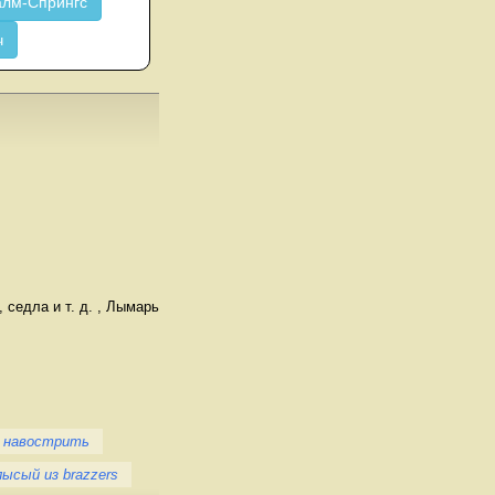
лм-Спрингс
ч
седла и т. д. , Лымарь
 навострить
лысый из brazzers