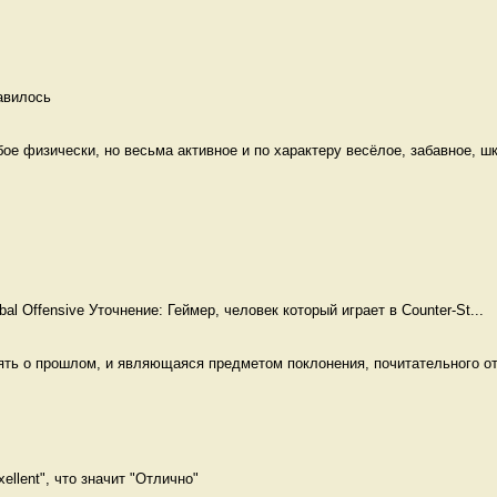
авилось 
е физически, но весьма активное и по характеру весёлое, забавное, шк
obal Offensive Уточнение: Геймер, человек который играет в Counter-St...
ять о прошлом, и являющаяся предметом поклонения, почитательного от
ellent", что значит "Отлично" 