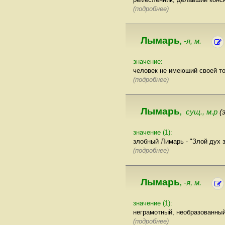
(подробнее)
Лымарь
-я, м.
,
значение:
человек не имеюший своей то
(подробнее)
Лымарь
сущ., м.р
(
,
значение (1):
злобный Лимарь - "Злой дух 
(подробнее)
Лымарь
-я, м.
,
значение (1):
неграмотный, необразованный
(подробнее)