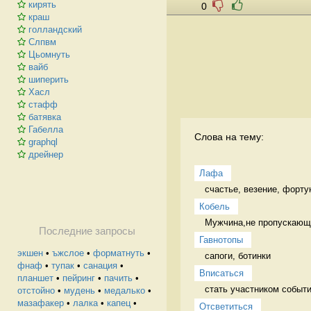
кирять
0
краш
голландский
Слпвм
Цьомнуть
вайб
шиперить
Хасл
стафф
батявка
Габелла
Слова на тему:
graphql
дрейнер
Лафа
счастье, везение, форту
Кобель
Мужчина,не пропускающи
Последние запросы
Гавнотопы
экшен
•
ъжслое
•
форматнуть
•
сапоги, ботинки 
фнаф
•
тупак
•
санация
•
Вписаться
планшет
•
пейринг
•
пачить
•
стать участником событи
отстойно
•
мудень
•
медалько
•
мазафакер
•
лалка
•
капец
•
Отсветиться