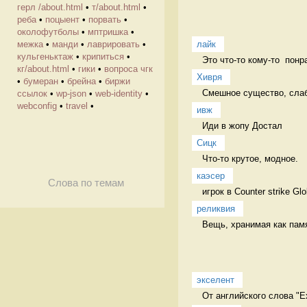
герл /about.html
•
т/about.html
•
реба
•
поцыент
•
порвать
•
околофутболы
•
мптришка
•
лайк
межка
•
манди
•
лаврировать
•
кульгеньктаж
•
крипиться
•
Это что-то кому-то  понр
кг/about.html
•
гики
•
вопроса чгк
Хивря
•
бумеран
•
брейна
•
биржи
Смешное существо, слабо
ссылок
•
wp-json
•
web-identity
•
webconfig
•
travel
•
ивж
Иди в жопу Достал
Сицк
Что-то крутое, модное.  
каэсер
Слова по темам
игрок в Counter strike Gl
реликвия
Вещь, хранимая как пам
экселент
От английского слова "Ex