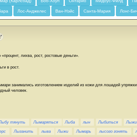
мар (Карлсбад)
Боб-Хоуп
Онтарио
Мидоус-Филд
Па
бара
Лос-Анджелес
Ван-Нэйс
Санта-Мария
Лонг-Би
 «процент, лихва, рост, ростовые деньги».
ги в рост.
мари занимались изготовлением изделий из кожи для лошадей упряжки, 
идный человек.
Лыбу тянуть
Лымаряться
Лыба
лын
Лыбиться
Лыжи
ерс
Лыганить
лыва
Лыжи
Лымарь
лысого гонять