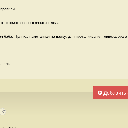
оправили 
о-то неинтересного занятия, дела.  
я баба.  Тряпка, намотанная на палку, для проталкивания говнозасора в у
 сеть. 
Добавить 
кую сбрую.