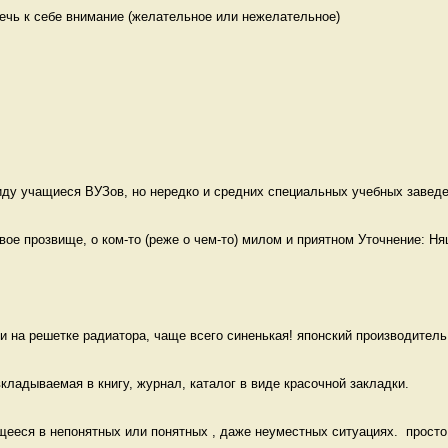
ечь к себе внимание (желательное или нежелательное)

ду учащиеся ВУЗов, но нередко и средних специальных учебных заведен
е прозвище, о ком-то (реже о чем-то) милом и приятном Уточнение: Ня
и на решетке радиатора, чаще всего синенькая! японский производитель 
кладываемая в книгу, журнал, каталог в виде красочной закладки. 
еся в непонятных или понятных , даже неуместных ситуациях.  просто к