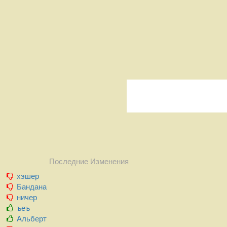
Последние Изменения
хэшер
Бандана
ничер
ъеъ
Альберт