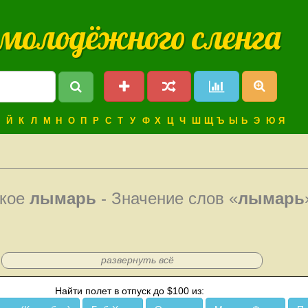
 молодёжного сленга
Й
К
Л
М
Н
О
П
Р
С
Т
У
Ф
Х
Ц
Ч
Ш
Щ
Ъ
Ы
Ь
Э
Ю
Я
акое
лымарь
- Значение слов «
лымарь
развернуть всё
Найти полет в отпуск до $100 из: