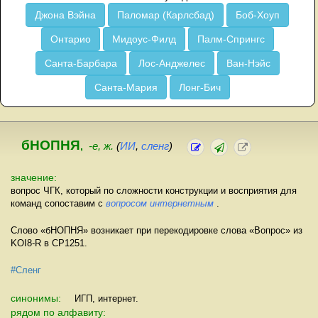
Джона Вэйна
Паломар (Карлсбад)
Боб-Хоуп
Онтарио
Мидоус-Филд
Палм-Спрингс
Санта-Барбара
Лос-Анджелес
Ван-Нэйс
Санта-Мария
Лонг-Бич
бНОПНЯ
,
-е, ж.
(
ИИ
,
сленг
)
значение:
вопрос ЧГК, который по сложности конструкции и восприятия для
команд сопоставим с
вопросом интернетным
.
Слово «бНОПНЯ» возникает при перекодировке слова «Вопрос» из
KOI8-R в CP1251.
#Сленг
синонимы:
ИГП, интернет.
рядом по алфавиту: