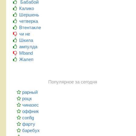
Бабабой
Калико
Шершень
четверка
Втентакле
чи не
Шкила
ампулда
Mband
Жалеп
Популярное за сегодня
рарный
роцк
чиназес
оффник
config
фарту
баребух