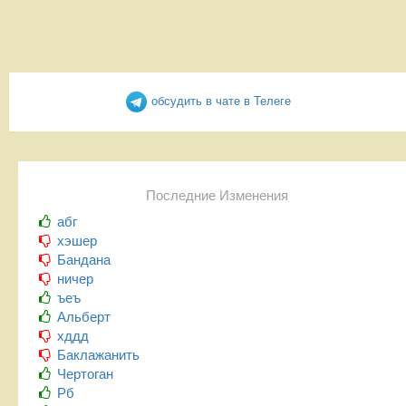
обсудить в чате в Телеге
Последние Изменения
абг
хэшер
Бандана
ничер
ъеъ
Альберт
хддд
Баклажанить
Чертоган
Рб