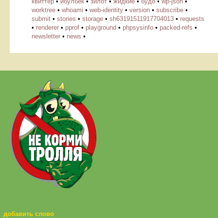
квиттер
•
ибулбек
•
зилот
•
жидкие
•
будо
•
wp-json
•
worktree
•
whoami
•
web-identity
•
version
•
subscribe
•
submit
•
stories
•
storage
•
sh63191511917704013
•
requests
•
renderer
•
pprof
•
playground
•
phpsysinfo
•
packed-refs
•
newsletter
•
news
•
добавить слово