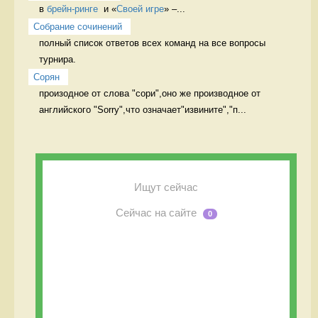
в 
брейн-ринге
  и «
Своей игре
» –...
Собрание сочинений
полный список ответов всех команд на все вопросы 
турнира. 
Cорян
произодное от слова "сори",оно же производное от 
английского "Sorry",что означает"извините","п...
Ищут сейчас
Сейчас на сайте
0