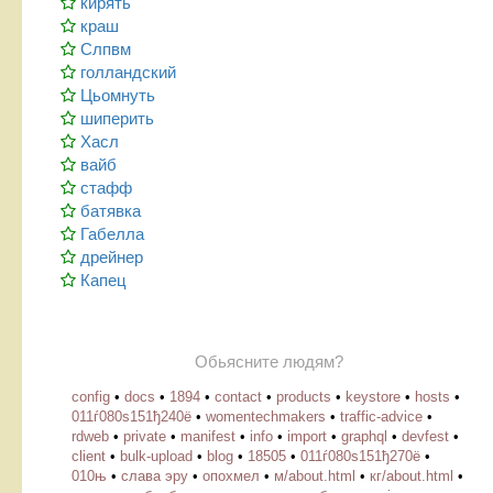
кирять
краш
Слпвм
голландский
Цьомнуть
шиперить
Хасл
вайб
стафф
батявка
Габелла
дрейнер
Капец
Обьясните людям?
config
•
docs
•
1894
•
contact
•
products
•
keystore
•
hosts
•
011ѓ080ѕ151ђ240ё
•
womentechmakers
•
traffic-advice
•
rdweb
•
private
•
manifest
•
info
•
import
•
graphql
•
devfest
•
client
•
bulk-upload
•
blog
•
18505
•
011ѓ080ѕ151ђ270ё
•
010њ
•
слава эру
•
опохмел
•
м/about.html
•
кг/about.html
•