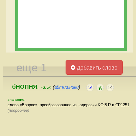
еще 1
Добавить слово
бНОПНЯ
-и, ж.
(
айтишники
)
,
значение:
cлово «Вопрос», преобразованное из кодировки KOI8-R в CP1251.
(подробнее)