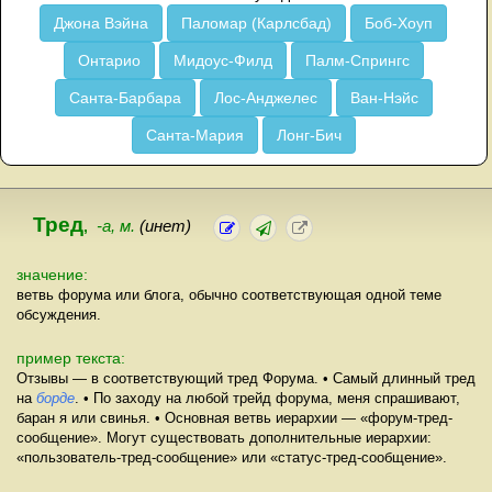
Джона Вэйна
Паломар (Карлсбад)
Боб-Хоуп
Онтарио
Мидоус-Филд
Палм-Спрингс
Санта-Барбара
Лос-Анджелес
Ван-Нэйс
Санта-Мария
Лонг-Бич
Тред
,
-а, м.
(инет)
значение:
ветвь форума или блога, обычно соответствующая одной теме
обсуждения.
пример текста:
Отзывы — в соответствующий тред Форума. • Самый длинный тред
на
борде
. • По заходу на любой трейд форума, меня спрашивают,
баран я или свинья. • Основная ветвь иерархии — «форум-тред-
сообщение». Могут существовать дополнительные иерархии:
«пользователь-тред-сообщение» или «статус-тред-сообщение».