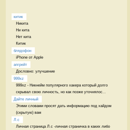
китик
Никита

Ни кита

Нет кита

Китик 
блядофон
iPhone от Apple 
апгрейт
Дословно: улучшение 
999xz
999xz - Никнейм популярного хакера который долго 
скрывал свою личность, но как позже уточнялос...
Дайте личный
Этими словами просят дать информацию под хайдом 
(скрытую) вам 
Л.с
Личная страница Л.с -личная страничка в каких либо 