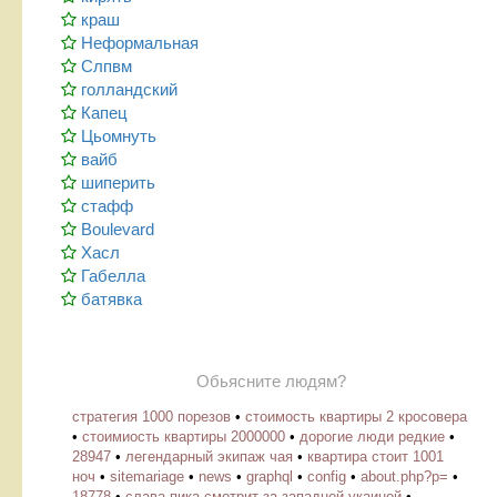
краш
Неформальная
Слпвм
голландский
Капец
Цьомнуть
вайб
шиперить
стафф
Boulevard
Хасл
Габелла
батявка
Обьясните людям?
стратегия 1000 порезов
•
стоимость квартиры 2 кросовера
•
стоимиость квартиры 2000000
•
дорогие люди редкие
•
28947
•
легендарный экипаж чая
•
квартира стоит 1001
ноч
•
sitemariage
•
news
•
graphql
•
config
•
about.php?p=
•
18778
•
слава пика смотрит за западной укаиной
•