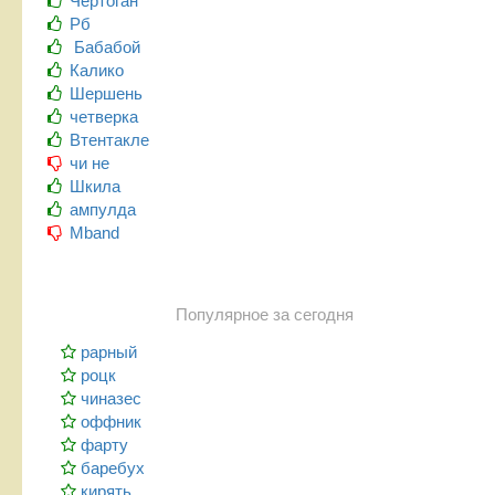
Чертоган
Рб
Бабабой
Калико
Шершень
четверка
Втентакле
чи не
Шкила
ампулда
Mband
Популярное за сегодня
рарный
роцк
чиназес
оффник
фарту
баребух
кирять