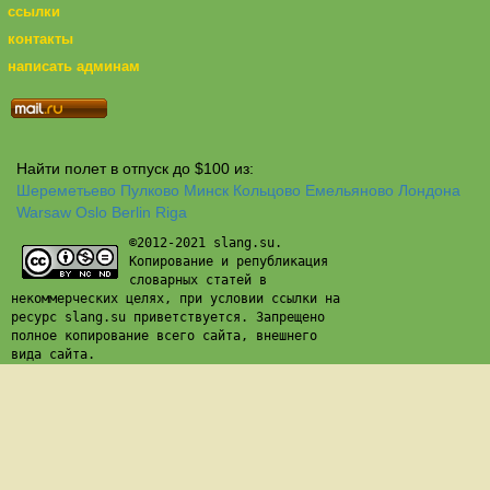
ссылки
контакты
написать админам
Найти полет в отпуск до $100 из:
Шереметьево
Пулково
Минск
Кольцово
Емельяново
Лондона
Warsaw
Oslo
Berlin
Riga
©2012-2021 slang.su.
Копирование и републикация
словарных статей в
некоммерческих целях, при условии ссылки на
ресурс slang.su приветствуется. Запрещено
полное копирование всего сайта, внешнего
вида сайта.