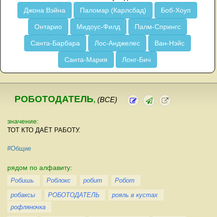
Джона Вэйна
Паломар (Карлсбад)
Боб-Хоуп
Онтарио
Мидоус-Филд
Палм-Спрингс
Санта-Барбара
Лос-Анджелес
Ван-Нэйс
Санта-Мария
Лонг-Бич
РОБОТОДАТЕЛЬ
,
(ВСЕ)
значение:
ТОТ КТО ДАЁТ РАБОТУ.
#Общие
рядом по алфавиту:
Робишь
Роблокс
робит
Робот
робаксы
РОБОТОДАТЕЛЬ
рояль в кустах
рофляночка