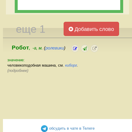
еще 1
Добавить слово
Робот
-а, м.
(
ролевики
)
,
значение:
человекоподобная машина, см.
киборг
.
(подробнее)
обсудить в чате в Телеге