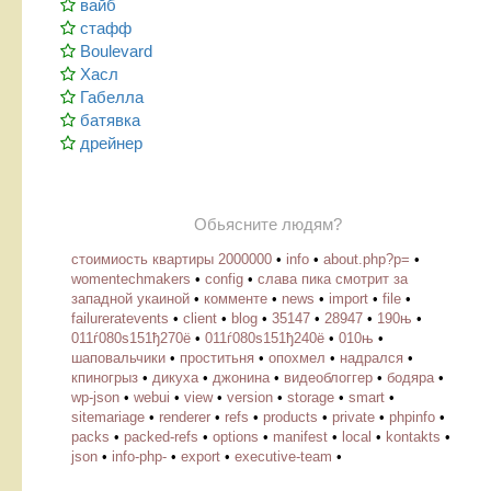
вайб
стафф
Boulevard
Хасл
Габелла
батявка
дрейнер
Обьясните людям?
стоимиость квартиры 2000000
•
info
•
about.php?p=
•
womentechmakers
•
config
•
слава пика смотрит за
западной укаиной
•
комменте
•
news
•
import
•
file
•
failureratevents
•
client
•
blog
•
35147
•
28947
•
190њ
•
011ѓ080ѕ151ђ270ё
•
011ѓ080ѕ151ђ240ё
•
010њ
•
шаповальчики
•
проститьня
•
опохмел
•
надрался
•
кпиногрыз
•
дикуха
•
джонина
•
видеоблоггер
•
бодяра
•
wp-json
•
webui
•
view
•
version
•
storage
•
smart
•
sitemariage
•
renderer
•
refs
•
products
•
private
•
phpinfo
•
packs
•
packed-refs
•
options
•
manifest
•
local
•
kontakts
•
json
•
info-php-
•
export
•
executive-team
•