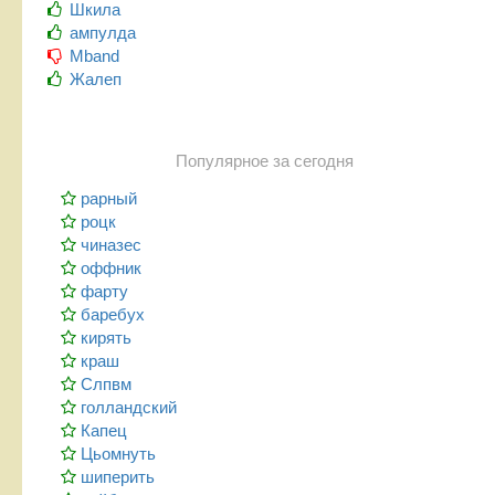
Шкила
ампулда
Mband
Жалеп
Популярное за сегодня
рарный
роцк
чиназес
оффник
фарту
баребух
кирять
краш
Слпвм
голландский
Капец
Цьомнуть
шиперить