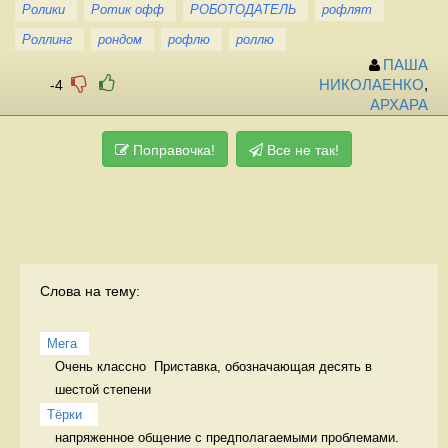
Ролики
Ротик офф
РОБОТОДАТЕЛЬ
рофлят
Роллинг
рондом
рофлю
роллю
ПАША
-4
НИКОЛАЕНКО
,
АРХАРА
Поправочка!
Все не так!
Слова на тему:
Мега
Очень классно  Приставка, обозначающая десять в 
шестой степени
Тёрки 
напряженное общение с предполагаемыми проблемами. 