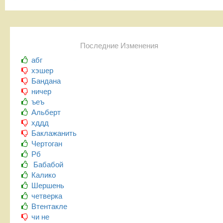
Последние Изменения
абг
хэшер
Бандана
ничер
ъеъ
Альберт
хддд
Баклажанить
Чертоган
Рб
Бабабой
Калико
Шершень
четверка
Втентакле
чи не