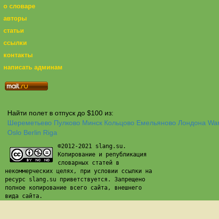
о словаре
авторы
статьи
ссылки
контакты
написать админам
Найти полет в отпуск до $100 из:
Шереметьево
Пулково
Минск
Кольцово
Емельяново
Лондона
Wa
Oslo
Berlin
Riga
©2012-2021 slang.su.
Копирование и републикация
словарных статей в
некоммерческих целях, при условии ссылки на
ресурс slang.su приветствуется. Запрещено
полное копирование всего сайта, внешнего
вида сайта.