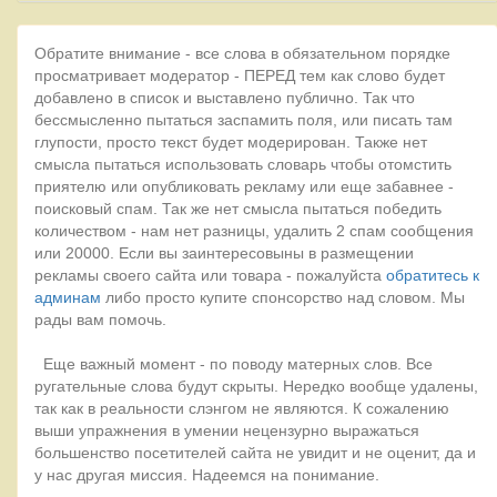
Обратите внимание - все слова в обязательном порядке
просматривает модератор - ПЕРЕД тем как слово будет
добавлено в список и выставлено публично. Так что
бессмысленно пытаться заспамить поля, или писать там
глупости, просто текст будет модерирован. Также нет
смысла пытаться использовать словарь чтобы отомстить
приятелю или опубликовать рекламу или еще забавнее -
поисковый спам. Так же нет смысла пытаться победить
количеством - нам нет разницы, удалить 2 спам сообщения
или 20000. Если вы заинтересовыны в размещении
рекламы своего сайта или товара - пожалуйста
обратитесь к
админам
либо просто купите спонсорство над словом. Мы
рады вам помочь.
Еще важный момент - по поводу матерных слов. Все
ругательные слова будут скрыты. Нередко вообще удалены,
так как в реальности слэнгом не являются. К сожалению
выши упражнения в умении нецензурно выражаться
большенство посетителей сайта не увидит и не оценит, да и
у нас другая миссия. Надеемся на понимание.