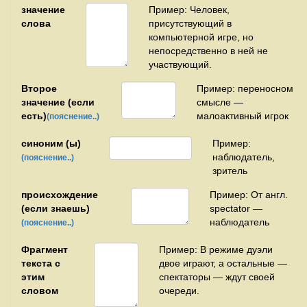
значение
Пример: Человек,
слова
присутствующий в
компьютерной игре, но
непосредственно в ней не
участвующий.
Второе
Пример: переносном
значение (если
смысле —
есть)
малоактивный игрок
(пояснение..)
синоним (ы)
Пример:
наблюдатель,
(пояснение..)
зритель
происхождение
Пример: От англ.
(если знаешь)
spectator —
наблюдатель
(пояснение..)
Фрагмент
Пример: В режиме дуэли
текста с
двое играют, а остальные —
этим
спектаторы — ждут своей
словом
очереди.