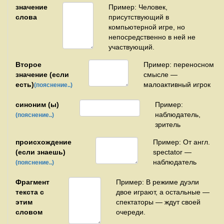
значение
Пример: Человек,
слова
присутствующий в
компьютерной игре, но
непосредственно в ней не
участвующий.
Второе
Пример: переносном
значение (если
смысле —
есть)
малоактивный игрок
(пояснение..)
синоним (ы)
Пример:
наблюдатель,
(пояснение..)
зритель
происхождение
Пример: От англ.
(если знаешь)
spectator —
наблюдатель
(пояснение..)
Фрагмент
Пример: В режиме дуэли
текста с
двое играют, а остальные —
этим
спектаторы — ждут своей
словом
очереди.