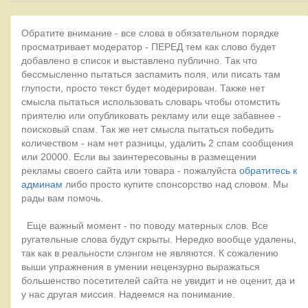
Обратите внимание - все слова в обязательном порядке
просматривает модератор - ПЕРЕД тем как слово будет
добавлено в список и выставлено публично. Так что
бессмысленно пытаться заспамить поля, или писать там
глупости, просто текст будет модерирован. Также нет
смысла пытаться использовать словарь чтобы отомстить
приятелю или опубликовать рекламу или еще забавнее -
поисковый спам. Так же нет смысла пытаться победить
количеством - нам нет разницы, удалить 2 спам сообщения
или 20000. Если вы заинтересовыны в размещении
рекламы своего сайта или товара - пожалуйста
обратитесь к
админам
либо просто купите спонсорство над словом. Мы
рады вам помочь.
Еще важный момент - по поводу матерных слов. Все
ругательные слова будут скрыты. Нередко вообще удалены,
так как в реальности слэнгом не являются. К сожалению
выши упражнения в умении нецензурно выражаться
большенство посетителей сайта не увидит и не оценит, да и
у нас другая миссия. Надеемся на понимание.