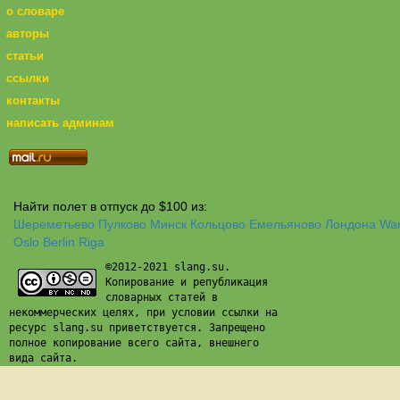
о словаре
авторы
статьи
ссылки
контакты
написать админам
Найти полет в отпуск до $100 из:
Шереметьево
Пулково
Минск
Кольцово
Емельяново
Лондона
Wa
Oslo
Berlin
Riga
©2012-2021 slang.su.
Копирование и републикация
словарных статей в
некоммерческих целях, при условии ссылки на
ресурс slang.su приветствуется. Запрещено
полное копирование всего сайта, внешнего
вида сайта.