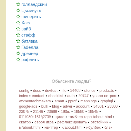
голландский
Цьомнуть
шиперить
Хасл
вайб
стафф
батявка
Габелла
дрейнер
рофлить
Обьясните людям?
config
•
docs
•
devfest
•
file
•
34408
•
stories
•
products
•
index
•
contact
•
checklist
•
auth
•
20747
•
упало нетрож
•
womentechmakers
•
smart
•
pprof
•
mappings
•
graphql
•
google-ads
•
bulk
•
blog
•
adver
•
account
•
34581
•
23308
•
23075
•
21146
•
20689
•
190њ
•
18580
•
18545
•
011ѓ080ѕ151ђ270ё
•
щило
•
тамблер герл /about.html
•
скатор
•
свооя игра
•
рефлексировать
•
отстойник
•
м/about.html
•
квиттер
•
к/about.html
•
ибулбек
•
блэк