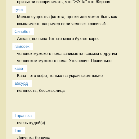
привыкли воспринимать, что "ЖУПа" это Жирная...
гучи
Милые существа (котята, щенки или может быть как 
комплимент, например если человек красивый - ...
Синебот
Алкаш, пьяница Тот кто много бухает кароч
гамосек
человек мужского пола занимается сексом с другим 
человеком мужского пола  Уточнение: Правильно...
кава
Кава - это кофе, только на украинском языке 
абсурд
нелепость, бессмыслица 
Таранька
очень худой(я) 
Тян
Девушка Девочка