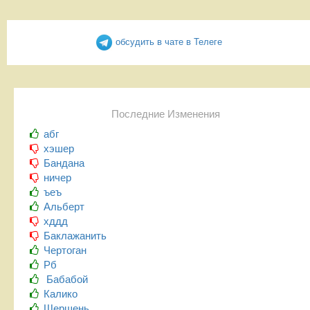
обсудить в чате в Телеге
Последние Изменения
абг
хэшер
Бандана
ничер
ъеъ
Альберт
хддд
Баклажанить
Чертоган
Рб
Бабабой
Калико
Шершень