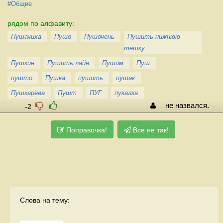
#Общие
рядом по алфавиту:
Пушачиха
Пушо
Пушочень
Пушить нижнюю
тешку
Пушкин
Пушить лайн
Пушим
Пуш
пушто
Пушка
пушить
пушак
Пушкарёва
Пушт
ПУГ
пукалка
не назвался.
-2
Поправочка!
Все не так!
Слова на тему: