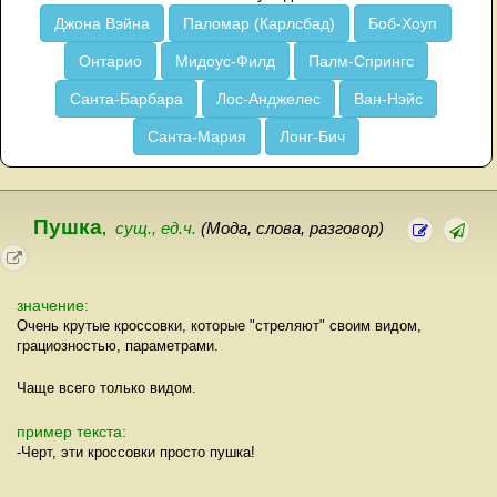
Джона Вэйна
Паломар (Карлсбад)
Боб-Хоуп
Онтарио
Мидоус-Филд
Палм-Спрингс
Санта-Барбара
Лос-Анджелес
Ван-Нэйс
Санта-Мария
Лонг-Бич
Пушка
,
сущ., ед.ч.
(Мода, слова, разговор)
значение:
Очень крутые кроссовки, которые "стреляют" своим видом,
грациозностью, параметрами.
Чаще всего только видом.
пример текста:
-Черт, эти кроссовки просто пушка!