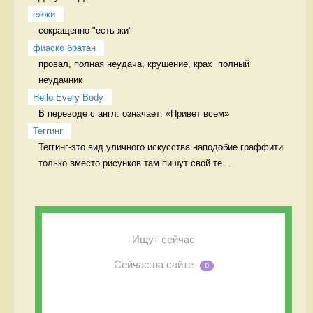
ежжи
сокращенно "есть жи" 
фиаско братан
провал, полная неудача, крушение, крах  полный 
неудачник
Hello Every Body
В переводе с англ. означает: «Привет всем» 
Теггинг
Теггинг-это вид уличного искусства наподобие граффити 
только вместо рисунков там пишут свой те...
Ищут сейчас
Сейчас на сайте
0