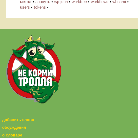
метал
•
аппнуть
•
wp-json
•
worktree
•
workflows
•
whoami
•
users
•
tokens
•
добавить слово
обсуждения
о словаре