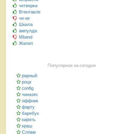
четверка
Втентакле
чи не
Шкила
ампулда
Mband
Жалеп
Популярное за сегодня
рарный
роцк
config
чиназес
оффник
фарту
баребух
кирять
краш
Слпвм