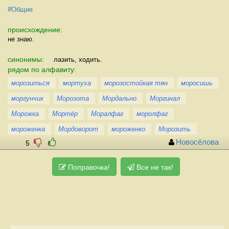
#Общие
происхождение:
не знаю.
синонимы:
лазить, ходить.
рядом по алфавиту:
морозиться
мортуха
морозостойкая тян
моросишь
моргунчик
Морозота
Мордально
Моргинал
Морожка
Мортёр
Моралфаг
моролфаг
мороженка
Мордоворот
мороженко
Морозить
Новосёлова
5
Поправочка!
Все не так!