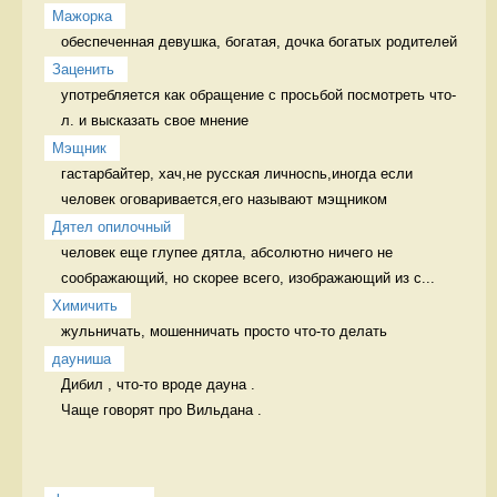
Мажорка
обеспеченная девушка, богатая, дочка богатых родителей 
Заценить
употребляется как обращение с просьбой посмотреть что-
л. и высказать свое мнение  
Мэщник
гастарбайтер, хач,не русская личносnь,иногда если 
человек оговаривается,его называют мэщником 
Дятел опилочный
человек еще глупее дятла, абсолютно ничего не 
соображающий, но скорее всего, изображающий из с...
Химичить
жульничать, мошенничать просто что-то делать
дауниша
Дибил , что-то вроде дауна .

Чаще говорят про Вильдана . 