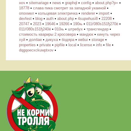
ноч
•
sitemariage
•
news
•
graphql
•
config
•
about.php?p=
•
18778
•
слава пика смотрит за западной укаиной
•
опохмел
•
кольцевая электричка
•
renderer
•
import
•
devfest
•
blog
•
auth
•
about.php
•
4supwhusi8
•
22208
•
20747
•
2023
•
19646
•
19266
•
190њ
•
011ѓ080ѕ151ђ270ё
•
011ѓ080ѕ151ђ240ё
•
010њ
•
штребух
•
трансгендер
•
стоимость квариры 2 кросовера
•
мандюк
•
кинуть через
хуй
•
долбае
•
дикуха
•
бодяра
•
webui
•
storage
•
properties
•
private
•
pipfile
•
local
•
license
•
info
•
file
•
dqgqoecxckuwptxov
•