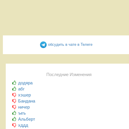
обсудить в чате в Телеге
Последние Изменения
додяра
абг
хэшер
Бандана
ничер
ъеъ
Альберт
хддд