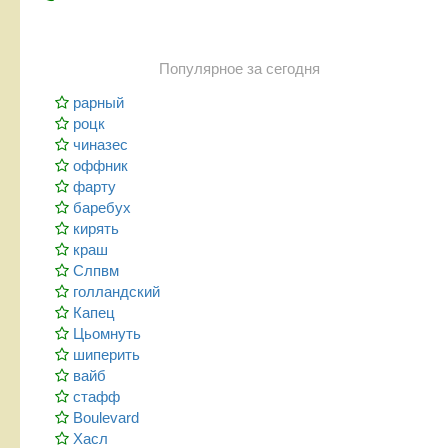
Популярное за сегодня
рарный
роцк
чиназес
оффник
фарту
баребух
кирять
краш
Слпвм
голландский
Капец
Цьомнуть
шиперить
вайб
стафф
Boulevard
Хасл