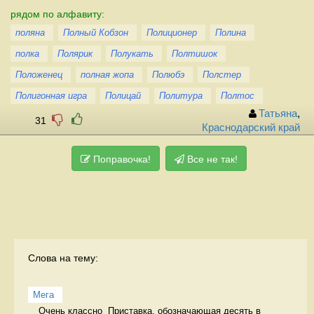
рядом по алфавиту:
поляна
Полный Кобзон
Полиционер
Полина
полка
Полярик
Полукать
Полтишок
Положенец
полная жопа
Полюбэ
Полстер
Полигонная игра
Полицай
Политура
Полтос
Татьяна
,
31
Краснодарский край
Поправочка!
Все не так!
Слова на тему:
Мега
Очень классно  Приставка, обозначающая десять в 