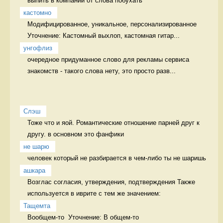
выпить в компании от слова побухать 
кастомно
Модифицированное, уникальное, персонализированное 
Уточнение: Кастомный выхлоп, кастомная гитар...
унгофлиз
очередное придуманное слово для рекламы сервиса 
знакомств - такого слова нету, это просто разв...
Слэш
Тоже что и яой. Романтические отношение парней друг к 
другу. в основном это фанфики
не шарю
человек который не разбирается в чем-либо ты не шаришь 
ашкара
Возглас согласия, утверждения, подтверждения Также 
используется в иврите с тем же значением:
Тащемта
Вообщем-то  Уточнение: В общем-то 