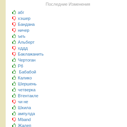
Последние Изменения
абг
хэшер
Бандана
ничер
ъеъ
Альберт
хддд
Баклажанить
Чертоган
Рб
Бабабой
Калико
Шершень
четверка
Втентакле
чи не
Шкила
ампулда
Mband
Жалеп