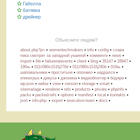
Габелла
батявка
дрейнер
Обьясните людям?
about.php?p=
•
womentechmakers
•
info
•
config
•
слава
пика смотрит за западной укаиной
•
комменте
•
news
•
import
•
file
•
failureratevents
•
client
•
blog
•
35147
•
28947
•
190њ
•
011ѓ080ѕ151ђ270ё
•
011ѓ080ѕ151ђ240ё
•
010њ
•
шаповальчики
•
проститьня
•
опохмел
•
надрался
•
кпиногрыз
•
дикуха
•
джонина
•
видеоблоггер
•
бодяра
•
wp-json
•
webui
•
view
•
version
•
storage
•
smart
•
sitemariage
•
renderer
•
refs
•
products
•
private
•
phpinfo
•
packs
•
packed-refs
•
options
•
manifest
•
local
•
kontakts
•
json
•
info-php-
•
export
•
executive-team
•
docs
•