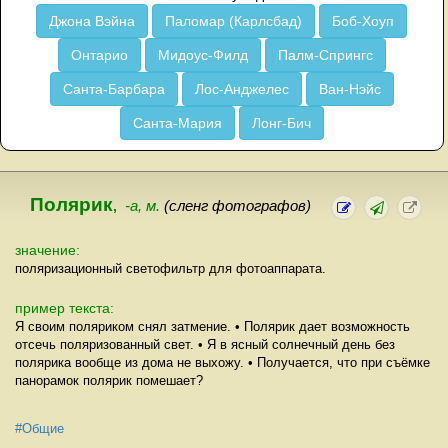
Джона Вэйна
Паломар (Карлсбад)
Боб-Хоуп
Онтарио
Мидоус-Филд
Палм-Спрингс
Санта-Барбара
Лос-Анджелес
Ван-Нэйс
Санта-Мария
Лонг-Бич
Полярик
,
-а, м.
(сленг фотографов)
значение:
поляризационный светофильтр для фотоаппарата.
пример текста:
Я своим поляриком снял затмение. • Полярик дает возможность
отсечь поляризованный свет. • Я в ясный солнечный день без
полярика вообще из дома не выхожу. • Получается, что при съёмке
панорамок полярик помешает?
#Общие