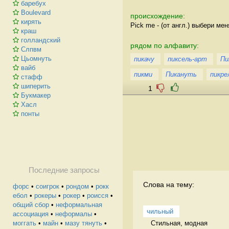
баребух
Boulevard
происхождение:
кирять
Pick me - (от англ.) выбери мен
краш
голландский
рядом по алфавиту:
Слпвм
Цьомнуть
пикачу
пиксель-арт
Пи
вайб
пикми
Пикануть
пикре
стафф
шиперить
1
Букмакер
Хасл
понты
Последние запросы
Слова на тему:
форс
•
соигрок
•
рондом
•
рокк
ебол
•
рокеры
•
рокер
•
роисся
•
общий сбор
•
неформальная
чильный
ассоциация
•
неформалы
•
Стильная, модная 
моггать
•
майн
•
мазу тянуть
•