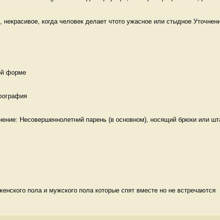
, некрасивое, когда человек делает чтото ужасное или стыдное Уточнение
ой форме 
фография 
нение: Несовершеннолетний парень (в основном), носящий брюки или шта
енского пола и мужского пола которые спят вместе но не встречаются  