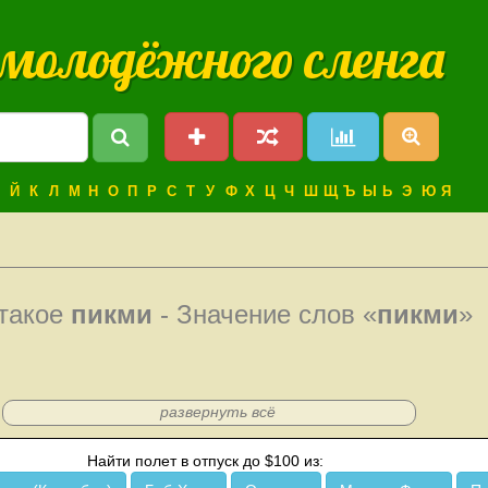
 молодёжного сленга
Й
К
Л
М
Н
О
П
Р
С
Т
У
Ф
Х
Ц
Ч
Ш
Щ
Ъ
Ы
Ь
Э
Ю
Я
 такое
пикми
- Значение слов «
пикми
»
развернуть всё
Найти полет в отпуск до $100 из: