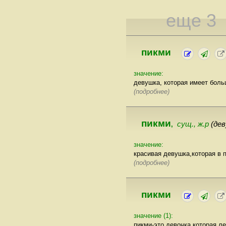
еще 3
пикми
значение:
девушка, которая имеет бол
(подробнее)
пикми
сущ., ж.р
(де
,
значение:
красивая девушка,которая в п
(подробнее)
пикми
значение (1):
пикми-это девочка которая ле