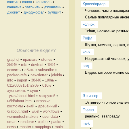
кантик
•
канон
•
канитель
•
Кроссбордер
каналья
•
заточить
•
джонилин
•
Человек, часто посещае
джоинт
•
джоджофаг
•
булщит
•
Самые популярные анони
колчок
1chan, несколько разных
Рофл
Шутка, мемчик, сарказ,
Обьясните людям?
конч
Неадекватный человек, 
graphql
•
врамать
•
stories
•
35946
•
refs
•
devfest
•
1894
•
вод
сексить
•
сбить
•
subscribe
•
Видео, которое можно смо
packed-refs
•
newsletter
•
jolokia
•
info
•
import
•
38440
•
190њ
•
011ѓ080ѕ151ђ270ё
•
010њ
•
хуепыжить
•
хуеп
•
Эттингер
тугач/about.html
•
микрухой
•
м/id/about.html
•
игровые
Эттингер - точное значен
костюмы
•
ёкай
•
дрёбанный
•
Форил
б/about.html
•
wuel
•
workflows
•
реально, взаправду 
womentechmakers
•
user-data
•
smart
•
renderer
•
pipfile
•
packs
•
mvk
news
•
master
•
mappings
•
main