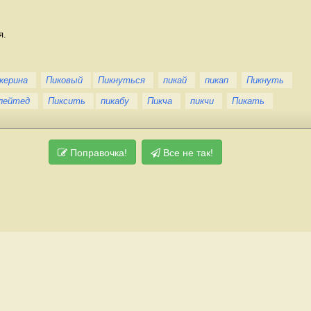
я.
керина
Пиковый
Пикнуться
пикай
пикап
Пикнуть
лейтед
Пиксить
пикабу
Пикча
пикчи
Пикать
Поправочка!
Все не так!