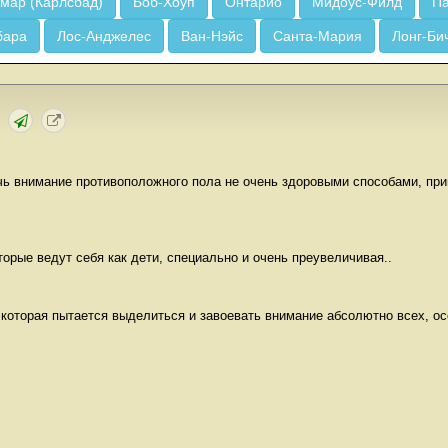
мар (Карлсбад)
Боб-Хоуп
Онтарио
Мидоус-Филд
Па
бара
Лос-Анджелес
Ван-Нэйс
Санта-Мария
Лонг-Би
чь внимание противоположного пола не очень здоровыми способами, при
торые ведут себя как дети, специально и очень преувеличивая..
которая пытается выделиться и завоевать внимание абсолютно всех, ос