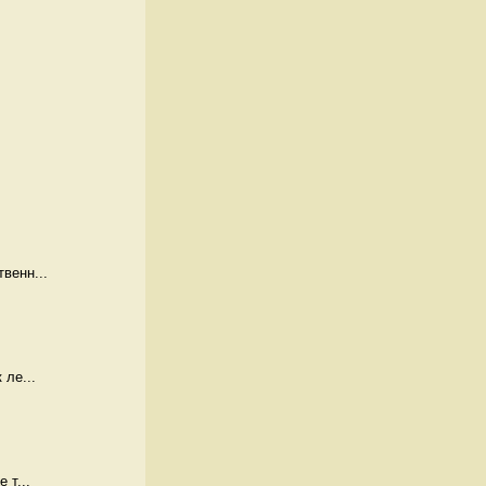
венн...
 ле...
 т...