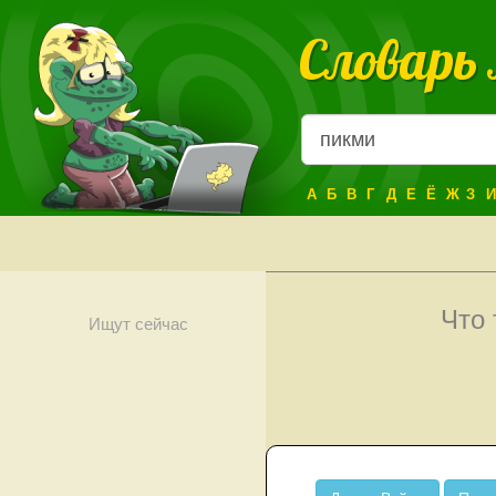
Словарь
А
Б
В
Г
Д
Е
Ё
Ж
З
И
Что
Ищут сейчас