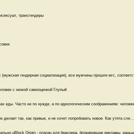
Бисексуал, трансгендеры 
совки 
(мужская гендерная социализация), все мужчины прошли мгс, соответст
еловек с низкой самооценкой Глупый
ах еды. Часто не по нужде, а по идеологическим соображениям: человек
ек делает так, как привык, и не хочет попробовать новое. Как утята сле...
льно uBlock Origin - плагин для браузера, блокировщик рекламы, раньше