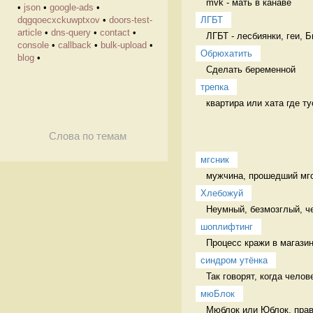
mvk - мать в канаве 
•
json
•
google-ads
•
ЛГБТ
dqgqoecxckuwptxov
•
doors-test-
article
•
dns-query
•
contact
•
ЛГБТ - лесбиянки, геи, 
console
•
callback
•
bulk-upload
•
Обрюхатить
blog
•
Сделать беременной 
трепка
квартира или хата где ту
Слова по темам
мгсник
мужчина, прошедший мгс 
Хлебожуй
Неумный, безмозглый, ч
шоплифтинг
Процесс кражи в магазин
синдром утёнка
Так говорят, когда челов
мюБлок
Мюблок или Юблок, прави