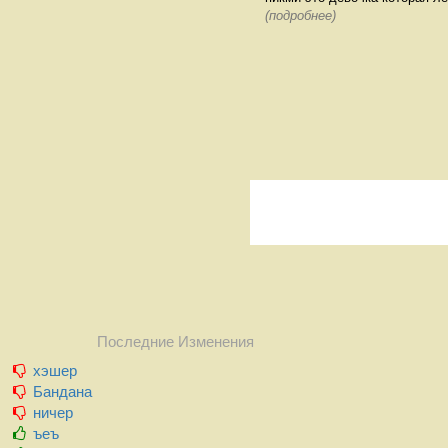
(подробнее)
Последние Изменения
хэшер
Бандана
ничер
ъеъ