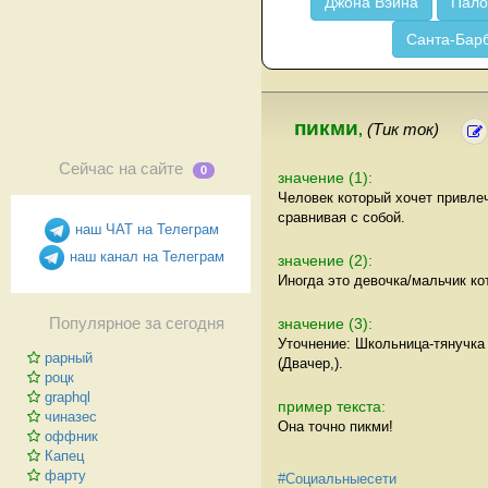
Джона Вэйна
Пало
Санта-Бар
пикми
,
(Тик ток)
Сейчас на сайте
0
значение (1):
Человек который хочет привле
сравнивая с собой.
наш ЧАТ на Телеграм
наш канал на Телеграм
значение (2):
Иногда это девочка/мальчик ко
значение (3):
Популярное за сегодня
Уточнение: Школьница-тянучка 
рарный
(Двачер,).
роцк
graphql
пример текста:
чиназес
Она точно пикми!
оффник
Капец
фарту
#Социальныесети