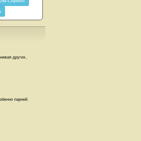
лм-Спрингс
ч
нижая других,
обенно парней.