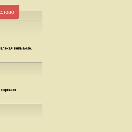
слово
ивлекая внимание.
 скромно.