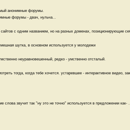
мый анонимные форумы. 

мные форумы - двач, нульча...
 сайтов с одним названием, но на разных доменах, позиционирующие себ
 смешная шутка, в основном используется у молодежи 
умственно неуравновешенный, редко - умственно отсталый. 
треть тогда, когда тебе хочется. устаревшее - интерактивное видео, зак
ие слова звучит так "ну это не точно" используется в предложении как- ..