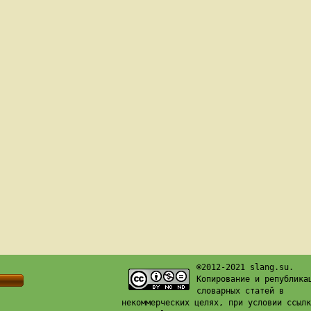
©2012-2021 slang.su.
Копирование и република
словарных статей в
некоммерческих целях, при условии ссылк