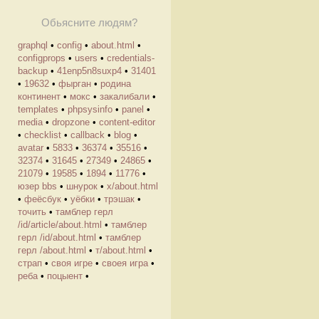
Обьясните людям?
graphql
•
config
•
about.html
•
configprops
•
users
•
credentials-
backup
•
41enp5n8suxp4
•
31401
•
19632
•
фырган
•
родина
континент
•
мокс
•
закалибали
•
templates
•
phpsysinfo
•
panel
•
media
•
dropzone
•
content-editor
•
checklist
•
callback
•
blog
•
avatar
•
5833
•
36374
•
35516
•
32374
•
31645
•
27349
•
24865
•
21079
•
19585
•
1894
•
11776
•
юзер bbs
•
шнурок
•
х/about.html
•
феёсбук
•
уёбки
•
трэшак
•
точить
•
тамблер герл
/id/article/about.html
•
тамблер
герл /id/about.html
•
тамблер
герл /about.html
•
т/about.html
•
страп
•
своя игре
•
своея игра
•
реба
•
поцыент
•