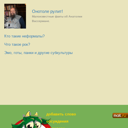
Онотоле рулит!
Малоизвестные факты об Анатолии
Вассермане.
Кто такие неформалы?
Что такое рок?
Эмо, готы, панки и другие субкультуры
добавить слово
обсуждения