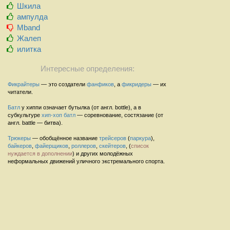
Шкила
ампулда
Mband
Жалеп
илитка
Интересные определения:
Фикрайтеры
— это создатели
фанфиков
, а
фикридеры
— их
читатели.
Батл
у хиппи означает бутылка (от англ. bottle), а в
субкультуре
хип-хоп
батл
— соревнование, состязание (от
англ. battle — битва).
Трюкеры
— обобщённое название
трейсеров
(
паркура
),
байкеров
,
файерщиков
,
роллеров
,
скейтеров
, (
список
нуждается в дополнении
) и других молодёжных
неформальных движений уличного экстремального спорта.