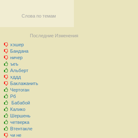
Слова по темам
Последние Изменения
хэшер
Бандана
ничер
ъеъ
Альберт
хддд
Баклажанить
Чертоган
Рб
Бабабой
Калико
Шершень
четверка
Втентакле
чи не