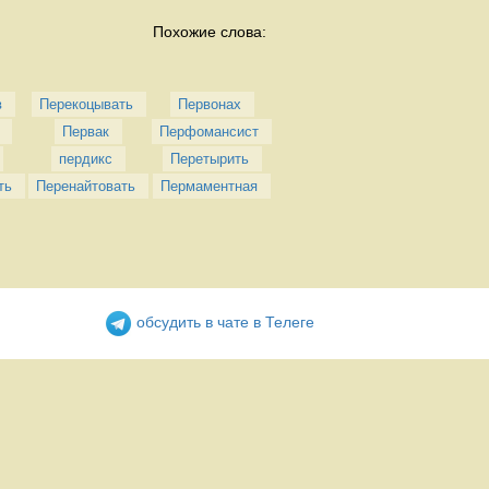
Похожие слова:
в
Перекоцывать
Первонах
Первак
Перфомансист
пердикс
Перетырить
ть
Перенайтовать
Пермаментная
обсудить в чате в Телеге