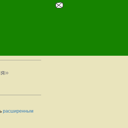
ня
»
сь
расширенным