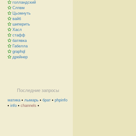
голландский
Слпвм
Цьомнуть
вайб
шиперить
Хасл
стафф
батявка
Габелла
graphql
дрейнер
Последние запросы
матика
•
лымарь
•
брат
•
phpinfo
•
info
•
channels
•