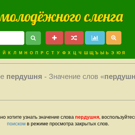
 молодёжного сленга
Й
К
Л
М
Н
О
П
Р
С
Т
У
Ф
Х
Ц
Ч
Ш
Щ
Ъ
Ы
Ь
Э
Ю
Я
ое
пердушня
- Значение слов «
пердуш
но хотите узнать значение слова
пердушня
, воспользуйте
поиском
в режиме просмотра закрытых слов.