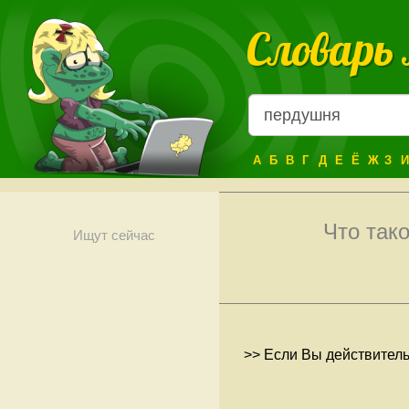
Словарь
А
Б
В
Г
Д
Е
Ё
Ж
З
И
Что так
Ищут сейчас
>> Если Вы действитель