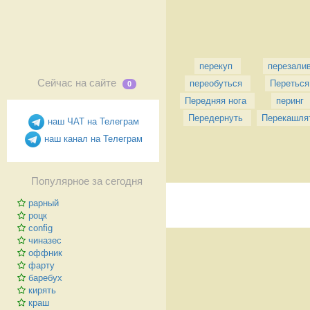
перекуп
перезали
Сейчас на сайте
переобуться
Переться
0
Передняя нога
перинг
Передернуть
Перекашля
наш ЧАТ на Телеграм
наш канал на Телеграм
Популярное за сегодня
рарный
роцк
config
чиназес
оффник
фарту
баребух
кирять
краш