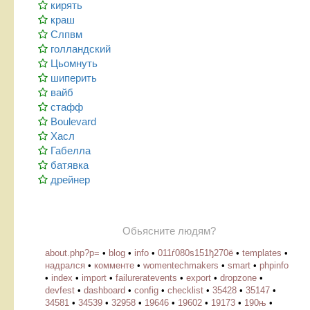
кирять
краш
Слпвм
голландский
Цьомнуть
шиперить
вайб
стафф
Boulevard
Хасл
Габелла
батявка
дрейнер
Обьясните людям?
about.php?p=
•
blog
•
info
•
011ѓ080ѕ151ђ270ё
•
templates
•
надрался
•
комменте
•
womentechmakers
•
smart
•
phpinfo
•
index
•
import
•
failureratevents
•
export
•
dropzone
•
devfest
•
dashboard
•
config
•
checklist
•
35428
•
35147
•
34581
•
34539
•
32958
•
19646
•
19602
•
19173
•
190њ
•