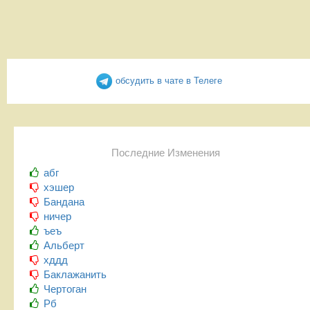
обсудить в чате в Телеге
Последние Изменения
абг
хэшер
Бандана
ничер
ъеъ
Альберт
хддд
Баклажанить
Чертоган
Рб