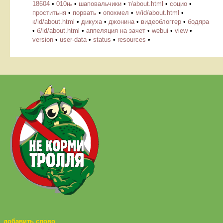
18604
•
010њ
•
шаповальчики
•
т/about.html
•
социо
•
проститьня
•
порвать
•
опохмел
•
м/id/about.html
•
к/id/about.html
•
дикуха
•
джонина
•
видеоблоггер
•
бодяра
•
б/id/about.html
•
аппеляция на зачет
•
webui
•
view
•
version
•
user-data
•
status
•
resources
•
добавить слово