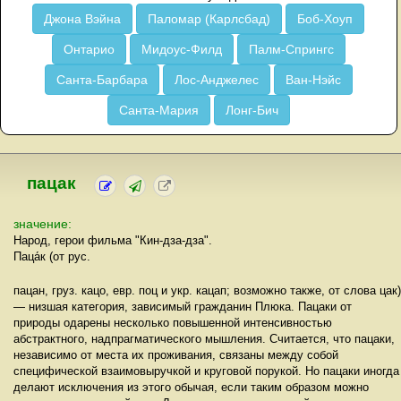
Джона Вэйна
Паломар (Карлсбад)
Боб-Хоуп
Онтарио
Мидоус-Филд
Палм-Спрингс
Санта-Барбара
Лос-Анджелес
Ван-Нэйс
Санта-Мария
Лонг-Бич
пацак
значение:
Народ, герои фильма "Кин-дза-дза".
Паца́к (от рус.
пацан, груз. кацо, евр. поц и укр. кацап; возможно также, от слова цак)
— низшая категория, зависимый гражданин Плюка. Пацаки от
природы одарены несколько повышенной интенсивностью
абстрактного, надпрагматического мышления. Считается, что пацаки,
независимо от места их проживания, связаны между собой
специфической взаимовыручкой и круговой порукой. Но пацаки иногда
делают исключения из этого обычая, если таким образом можно