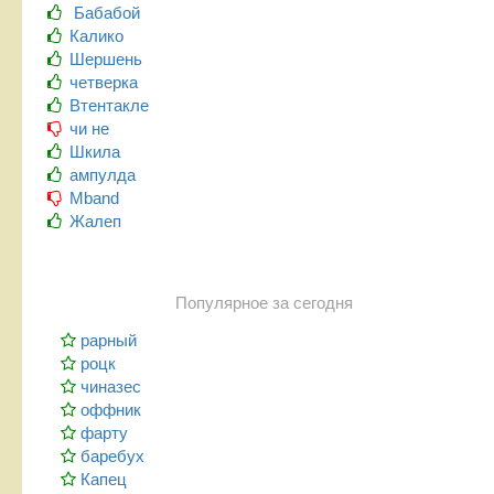
Бабабой
Калико
Шершень
четверка
Втентакле
чи не
Шкила
ампулда
Mband
Жалеп
Популярное за сегодня
рарный
роцк
чиназес
оффник
фарту
баребух
Капец