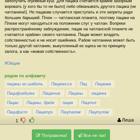
заполучить огромный куш. Для пацака считается крайне зазорным
воровать (у кого бы то ни было) либо обманывать другого пацака (не
чатланина!). Но пацакам случается преступать и эти запреты ради
больших барышей. Плюк — чатланская планета, поэтому пацаки на
Плюке могут находиться на положении слуг у чатлан. Вопреки
распространённому заблуждению, пацак на чатланской планете не
считается «рабом» своего чатланина. Пацак может владеть
собственностью и не носит ошейника. Рабом чатланина может быть
только другой чатланин, выкупленный из эциха не по принципу
залога, а как «живая собственность».
#Общие
рядом по алфавиту:
пацаны го шабить
Пацанесса
Пац
Пацанва
Пацифиздилка
Пацанчик
Пацаны
пацанка
Пацан
Пацаны, брейк
пацек
Пацтол
Пацифист
Пацатрэ
Пацталом
Пацтулом
Леша
1
Поправочка!
Все не так!