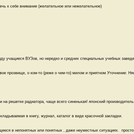
ечь к себе внимание (желательное или нежелательное)

ду учащиеся ВУЗов, но нередко и средних специальных учебных заведен
е прозвище, о ком-то (реже о чем-то) милом и приятном Уточнение: Ня
и на решетке радиатора, чаще всего синенькая! японский производитель 
кладываемая в книгу, журнал, каталог в виде красочной закладки. 
еся в непонятных или понятных , даже неуместных ситуациях.  просто к