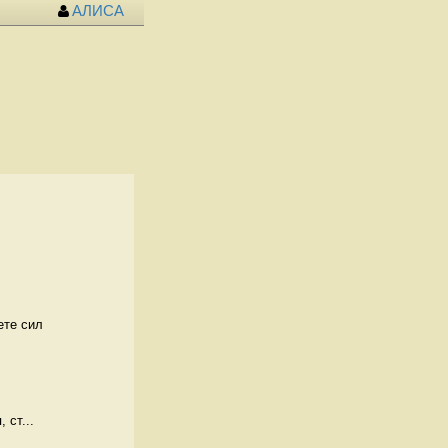
АЛИСА
ете сил
 ст...