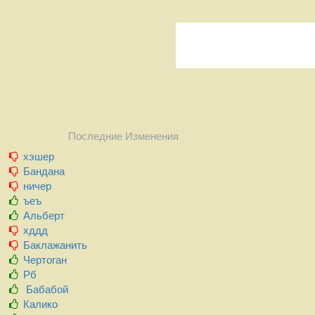
Последние Изменения
хэшер
Бандана
ничер
ъеъ
Альберт
хддд
Баклажанить
Чертоган
Рб
Бабабой
Калико