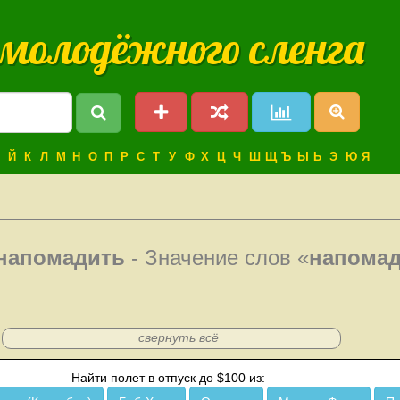
 молодёжного сленга
Й
К
Л
М
Н
О
П
Р
С
Т
У
Ф
Х
Ц
Ч
Ш
Щ
Ъ
Ы
Ь
Э
Ю
Я
напомадить
- Значение слов «
напома
свернуть всё
Найти полет в отпуск до $100 из: