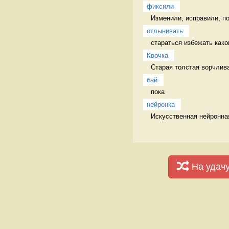
фиксили
Изменили, исправили, п
отлынивать
стараться избежать каког
Квочка
Старая толстая ворчлива
бай
пока 
нейронка
Искусственная нейронная
На удач