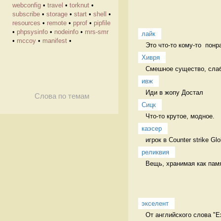
webconfig
•
travel
•
torknut
•
subscribe
•
storage
•
start
•
shell
•
resources
•
remote
•
pprof
•
pipfile
•
phpsysinfo
•
nodeinfo
•
mrs-smr
лайк
•
mccoy
•
manifest
•
Это что-то кому-то  понр
Хивря
Смешное существо, слабо
ивж
Иди в жопу Достал
Слова по темам
Сицк
Что-то крутое, модное.  
каэсер
игрок в Counter strike Gl
реликвия
Вещь, хранимая как пам
экселент
От английского слова "Ex