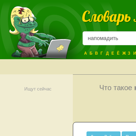
Словарь
А
Б
В
Г
Д
Е
Ё
Ж
З
И
Что такое
Ищут сейчас