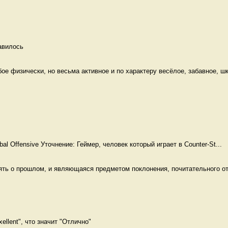
авилось 
е физически, но весьма активное и по характеру весёлое, забавное, шк
obal Offensive Уточнение: Геймер, человек который играет в Counter-St...
ять о прошлом, и являющаяся предметом поклонения, почитательного от
ellent", что значит "Отлично" 