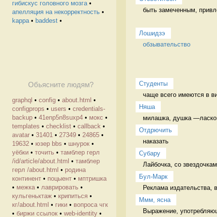
гибискус головного мозга
•
быть замеченным, привл
апелляция на некорректность
•
kappa
•
baddest
•
Лошидзэ
обзывательство
Студенты
Обьясните людям?
чаще всего имеются в ви
graphql
•
config
•
about.html
•
Няша
configprops
•
users
•
credentials-
backup
•
41enp5n8suxp4
•
мокс
•
милашка, душка —ласково
templates
•
checklist
•
callback
•
Отдрючить
avatar
•
31401
•
27349
•
24865
•
наказать 
19632
•
юзер bbs
•
шнурок
•
уёбки
•
точить
•
тамблер герл
Cубару
/id/article/about.html
•
тамблер
Лайбочка, со звездочкам
герл /about.html
•
родина
Бул-Марк
континент
•
поцыент
•
мптришка
•
межка
•
лаврировать
•
Реклама издательства, в
кульгеньктаж
•
крипиться
•
Ммм, ясна
кг/about.html
•
гики
•
вопроса чгк
Выражение, употребляюще
•
биржи ссылок
•
web-identity
•