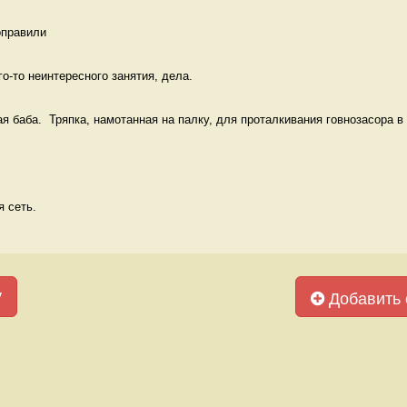
оправили 
о-то неинтересного занятия, дела.  
я баба.  Тряпка, намотанная на палку, для проталкивания говнозасора в у
 сеть. 
у
Добавить 