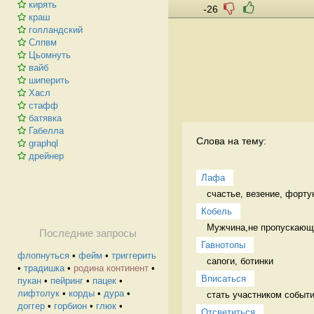
кирять
-26
краш
голландский
Слпвм
Цьомнуть
вайб
шиперить
Хасл
стафф
батявка
Габелла
Слова на тему:
graphql
дрейнер
Лафа
счастье, везение, форту
Кобель
Мужчина,не пропускающи
Последние запросы
Гавнотопы
флопнуться
•
фейм
•
триггерить
сапоги, ботинки 
•
традишка
•
родина континент
•
Вписаться
пукан
•
пейринг
•
пацек
•
лифтолук
•
корды
•
дура
•
стать участником событи
доггер
•
горбион
•
глюк
•
Отсветиться