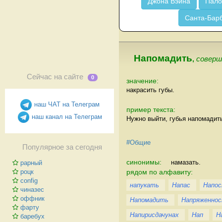
Джона Вэйна
Пало
Санта-Бар
Напомадить
,
соверш
Сейчас на сайте
0
значение:
накрасить губы.
наш ЧАТ на Телеграм
пример текста:
наш канал на Телеграм
Нужно выйти, губья напомадит
#Общие
Популярное за сегодня
синонимы:
намазать.
рарный
рядом по алфавиту:
роцк
config
напукать
Напас
Напо
чиназес
оффник
Напомадить
Напряженно
фарту
Напирисдачунах
Нап
Н
баребух