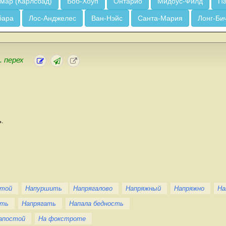
мар (Карлсбад)
Боб-Хоуп
Онтарио
Мидоус-Филд
Па
бара
Лос-Анджелес
Ван-Нэйс
Санта-Мария
Лонг-Би
. перех
ь.
стой
Напуршить
Напрягалово
Напряжный
Напряжно
На
сть
Напрягать
Напала бедность
апостой
На фокстроте