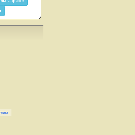
лм-Спрингс
ч
пряг