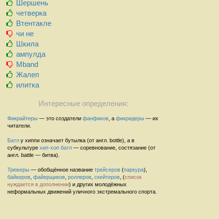
Шершень
четверка
Втентакле
чи не
Шкила
ампулда
Mband
Жалеп
илитка
Интересные определения:
Фикрайтеры
— это создатели
фанфиков
, а
фикридеры
— их
читатели.
Батл
у хиппи означает бутылка (от англ. bottle), а в
субкультуре
хип-хоп
батл
— соревнование, состязание (от
англ. battle — битва).
Трюкеры
— обобщённое название
трейсеров
(
паркура
),
байкеров
,
файерщиков
,
роллеров
,
скейтеров
, (
список
нуждается в дополнении
) и других молодёжных
неформальных движений уличного экстремального спорта.