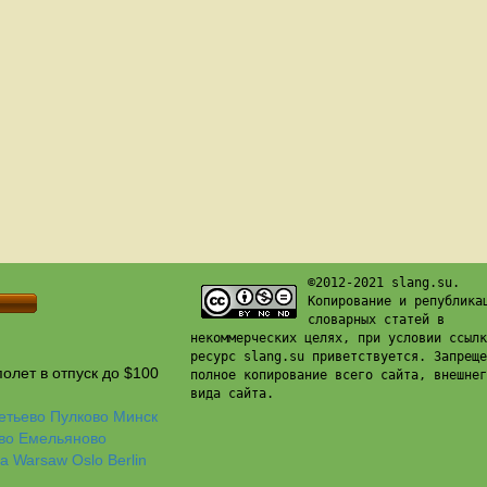
©2012-2021 slang.su.
Копирование и република
словарных статей в
некоммерческих целях, при условии ссылк
ресурс slang.su приветствуется. Запреще
олет в отпуск до $100
полное копирование всего сайта, внешнег
вида сайта.
етьево
Пулково
Минск
во
Емельяново
а
Warsaw
Oslo
Berlin