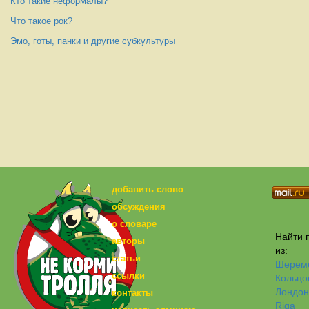
Кто такие неформалы?
Что такое рок?
Эмо, готы, панки и другие субкультуры
добавить слово
обсуждения
о словаре
Найти п
авторы
из:
статьи
Шерем
ссылки
Кольцо
Лондон
контакты
Riga