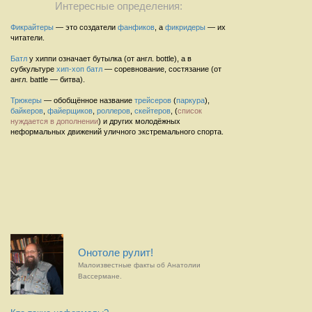
Интересные определения:
Фикрайтеры
— это создатели
фанфиков
, а
фикридеры
— их
читатели.
Батл
у хиппи означает бутылка (от англ. bottle), а в
субкультуре
хип-хоп
батл
— соревнование, состязание (от
англ. battle — битва).
Трюкеры
— обобщённое название
трейсеров
(
паркура
),
байкеров
,
файерщиков
,
роллеров
,
скейтеров
, (
список
нуждается в дополнении
) и других молодёжных
неформальных движений уличного экстремального спорта.
Онотоле рулит!
Малоизвестные факты об Анатолии
Вассермане.