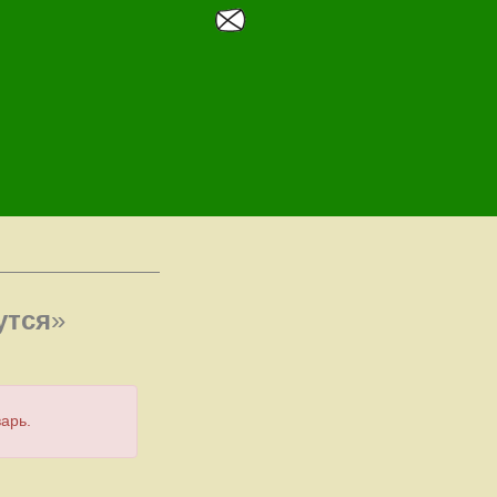
утся
»
арь.