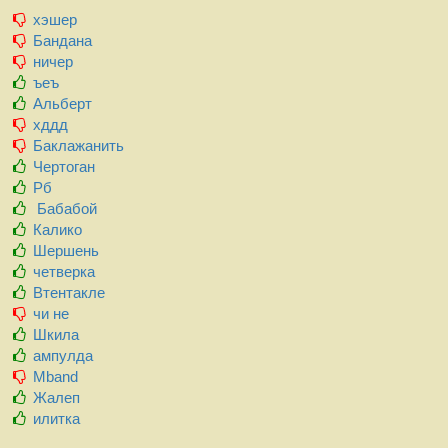
хэшер
Бандана
ничер
ъеъ
Альберт
хддд
Баклажанить
Чертоган
Рб
Бабабой
Калико
Шершень
четверка
Втентакле
чи не
Шкила
ампулда
Mband
Жалеп
илитка