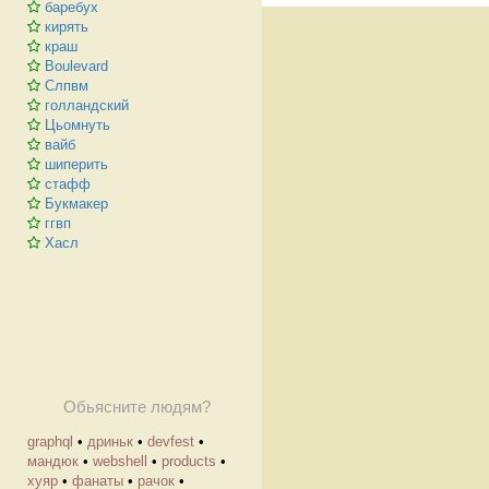
баребух
кирять
краш
Boulevard
Слпвм
голландский
Цьомнуть
вайб
шиперить
стафф
Букмакер
ггвп
Хасл
Обьясните людям?
graphql
•
дриньк
•
devfest
•
мандюк
•
webshell
•
products
•
хуяр
•
фанаты
•
рачок
•