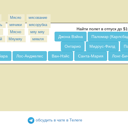
Мясяо
мясование
ть
мячики
мясорубка
Найти полет в отпуск до $1
Мясно
мяу мяу 
Джона Вэйна
Паломар (Карлсба
й
Мяумяу
мямля
Онтарио
Мидоус-Филд
П
бара
Лос-Анджелес
Ван-Нэйс
Санта-Мария
Лонг-Би
обсудить в чате в Телеге