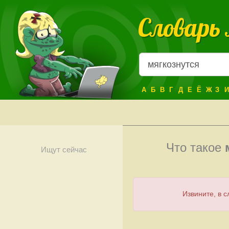
Словарь
А
Б
В
Г
Д
Е
Ё
Ж
З
И
Что такое
Ищут сейчас
Извините, в 