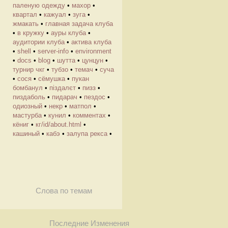
паленую одежду
•
махор
•
квартал
•
кажуал
•
зуга
•
жмакать
•
главная задача клуба
•
в кружку
•
ауры клуба
•
аудитории клуба
•
актива клуба
•
shell
•
server-info
•
environment
•
docs
•
blog
•
шутта
•
цунцун
•
турнир чкг
•
тубзо
•
темач
•
суча
•
сося
•
сёмушка
•
пукан
бомбанул
•
піздалєт
•
пизз
•
пиздаболь
•
пидарач
•
пездос
•
одиозный
•
некр
•
матпол
•
мастурба
•
кунил
•
комментах
•
кёниг
•
кг/id/about.html
•
кашиный
•
кабэ
•
залупа рекса
•
Слова по темам
Последние Изменения