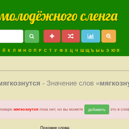
 молодёжного сленга
Й
К
Л
М
Н
О
П
Р
С
Т
У
Ф
Х
Ц
Ч
Ш
Щ
Ъ
Ы
Ь
Э
Ю
Я
мягкознутся
- Значение слов «
мягкозн
словаре
мягкознутся
пока нет, но вы можете
это в слов
добавить
Похожие слова: