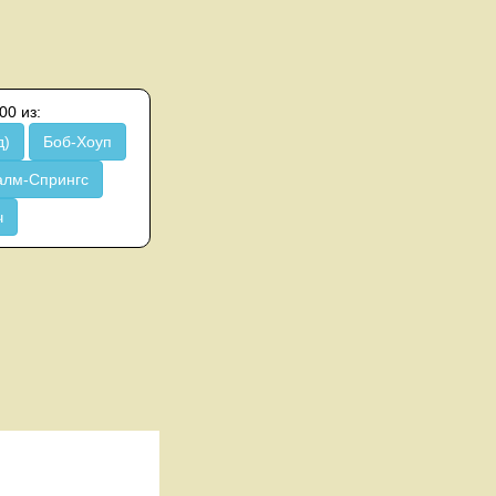
00 из:
д)
Боб-Хоуп
алм-Спрингс
ч