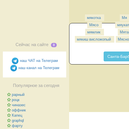
мякотка
Мя
Мясо
мяука
мямлик
Мята
мякиш висложопый
Мясно
Сейчас на сайте
0
Санта-Бар
наш ЧАТ на Телеграм
наш канал на Телеграм
Популярное за сегодня
рарный
роцк
чиназес
оффник
Капец
graphql
фарту