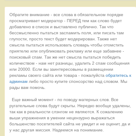
Обратите внимание - все слова в обязательном порядке
просматривает модератор - ПЕРЕД тем как слово будет
добавлено в список и выставлено публично. Так что
бессмысленно пытаться заспамить поля, или писать там
глупости, просто текст будет модерирован. Также нет
смысла пытаться использовать словарь чтобы отомстить
приятелю или опубликовать рекламу или еще забавнее -
поисковый спам. Так же нет смысла пытаться победить
количеством - нам нет разницы, удалить 2 спам сообщения
или 20000. Если вы заинтересовыны в размещении
рекламы своего сайта или товара - пожалуйста
обратитесь к
админам
либо просто купите спонсорство над словом. Мы
рады вам помочь.
Еще важный момент - по поводу матерных слов. Все
ругательные слова будут скрыты. Нередко вообще удалены,
так как в реальности слэнгом не являются. К сожалению
выши упражнения в умении нецензурно выражаться
большенство посетителей сайта не увидит и не оценит, да и
у нас другая миссия. Надеемся на понимание.