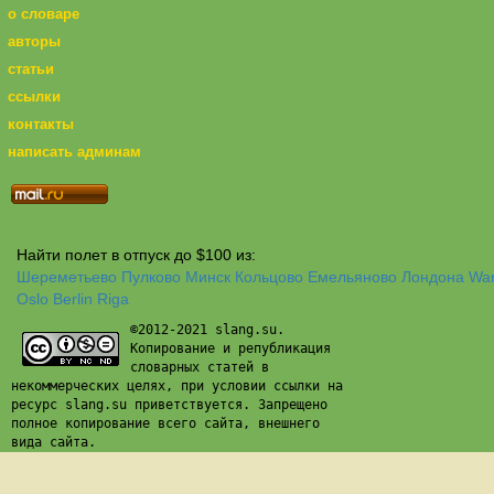
о словаре
авторы
статьи
ссылки
контакты
написать админам
Найти полет в отпуск до $100 из:
Шереметьево
Пулково
Минск
Кольцово
Емельяново
Лондона
Wa
Oslo
Berlin
Riga
©2012-2021 slang.su.
Копирование и републикация
словарных статей в
некоммерческих целях, при условии ссылки на
ресурс slang.su приветствуется. Запрещено
полное копирование всего сайта, внешнего
вида сайта.