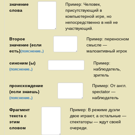
значение
Пример: Человек,
слова
присутствующий в
компьютерной игре, но
непосредственно в ней не
участвующий.
Второе
Пример: переносном
значение (если
смысле —
есть)
малоактивный игрок
(пояснение..)
синоним (ы)
Пример:
наблюдатель,
(пояснение..)
зритель
происхождение
Пример: От англ.
(если знаешь)
spectator —
наблюдатель
(пояснение..)
Фрагмент
Пример: В режиме дуэли
текста с
двое играют, а остальные —
этим
спектаторы — ждут своей
словом
очереди.