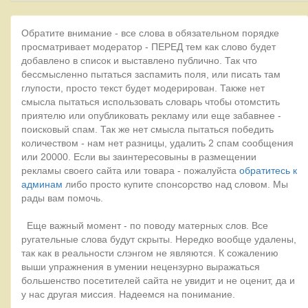
Обратите внимание - все слова в обязательном порядке
просматривает модератор - ПЕРЕД тем как слово будет
добавлено в список и выставлено публично. Так что
бессмысленно пытаться заспамить поля, или писать там
глупости, просто текст будет модерирован. Также нет
смысла пытаться использовать словарь чтобы отомстить
приятелю или опубликовать рекламу или еще забавнее -
поисковый спам. Так же нет смысла пытаться победить
количеством - нам нет разницы, удалить 2 спам сообщения
или 20000. Если вы заинтересовыны в размещении
рекламы своего сайта или товара - пожалуйста
обратитесь к
админам
либо просто купите спонсорство над словом. Мы
рады вам помочь.
Еще важный момент - по поводу матерных слов. Все
ругательные слова будут скрыты. Нередко вообще удалены,
так как в реальности слэнгом не являются. К сожалению
выши упражнения в умении нецензурно выражаться
большенство посетителей сайта не увидит и не оценит, да и
у нас другая миссия. Надеемся на понимание.