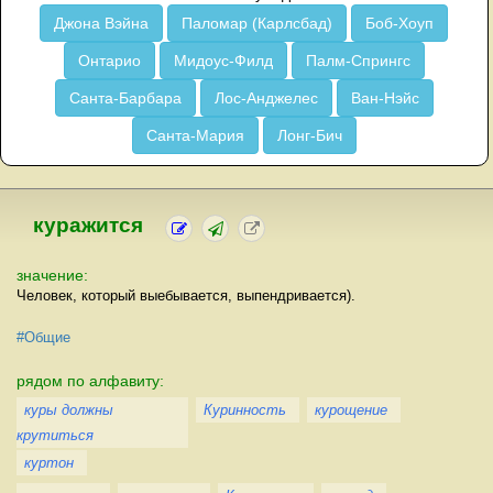
Джона Вэйна
Паломар (Карлсбад)
Боб-Хоуп
Онтарио
Мидоус-Филд
Палм-Спрингс
Санта-Барбара
Лос-Анджелес
Ван-Нэйс
Санта-Мария
Лонг-Бич
куражится
значение:
Человек, который выебывается, выпендривается).
#Общие
рядом по алфавиту:
куры должны
Куринность
курощение
крутиться
куртон