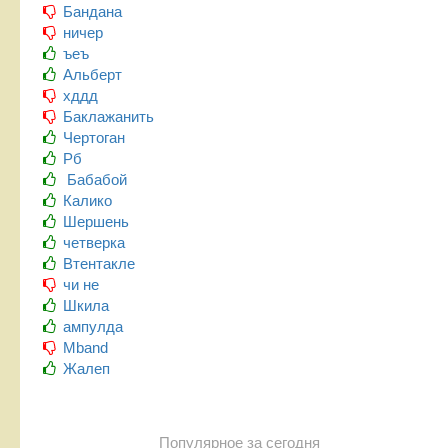
Бандана
ничер
ъеъ
Альберт
хддд
Баклажанить
Чертоган
Рб
Бабабой
Калико
Шершень
четверка
Втентакле
чи не
Шкила
ампулда
Mband
Жалеп
Популярное за сегодня