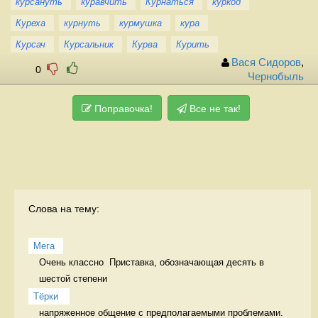
курсануть
куравчить
Курнаться
куркод
Куреха
курнуть
курмушка
кура
Курсач
Курсальник
Курва
Курить
Вася Сидоров
,
0
Чернобыль
Поправочка!
Все не так!
Слова на тему:
Мега
Очень классно  Приставка, обозначающая десять в 
шестой степени
Тёрки 
напряженное общение с предполагаемыми проблемами. 