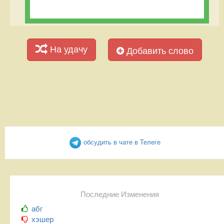
На удачу
Добавить слово
обсудить в чате в Телеге
Последние Изменения
абг
хэшер