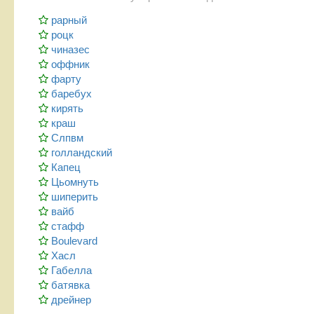
рарный
роцк
чиназес
оффник
фарту
баребух
кирять
краш
Слпвм
голландский
Капец
Цьомнуть
шиперить
вайб
стафф
Boulevard
Хасл
Габелла
батявка
дрейнер