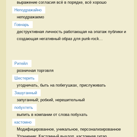
выражение согласия всё в порядке, всё хорошо
Неподражайно
неподражаемо 
Говнарь
деструктивная личность работающая на эпатаж публики и 
создающая негативный образ для punk-rock...
Ритейл
розничная торговля 
Шестерить
угодничать, быть на побегушках, прислуживать 
Зашуганный
запуганный; робкий, нерешительный  
побухтеть
выпить в компании от слова побухать 
кастомно
Модифицированное, уникальное, персонализированное 
Уточнение: Кастомный выхлоп, кастомная гитар...