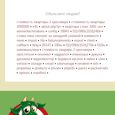
Обьясните людям?
стоимость квартиры 2 кросовера
•
стоимиость квартиры
2000000
•
info
•
about.php?p=
•
квартира стоит 1001 ноч
•
womentechmakers
•
config
•
28947
•
011ѓ080ѕ151ђ240ё
•
слава пика смотрит за западной укаиной
•
комменте
•
news
•
import
•
file
•
failureratevents
•
export
•
client
•
callback
•
blog
•
35147
•
190њ
•
011ѓ080ѕ151ђ270ё
•
010њ
•
шаповальчики
•
стоимость квариры 2 кросовера
•
проститьня
•
опохмел
•
надрался
•
кпиногрыз
•
дикуха
•
джонина
•
видеоблоггер
•
бодяра
•
wp-json
•
webui
•
view
•
version
•
storage
•
smart
•
sitemariage
•
renderer
•
refs
•
properties
•
products
•
private
•
phpinfo
•
packs
•
packed-refs
•
options
•
manifest
•