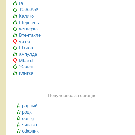
Рб
Бабабой
Калико
Шершень
четверка
Втентакле
чи не
Шкила
ампулда
Mband
Жалеп
илитка
Популярное за сегодня
рарный
роцк
config
чиназес
оффник