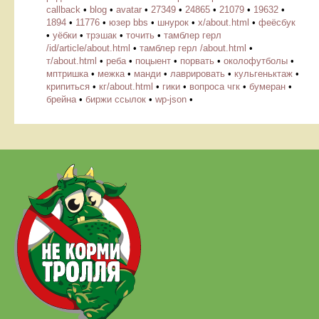
callback
•
blog
•
avatar
•
27349
•
24865
•
21079
•
19632
•
1894
•
11776
•
юзер bbs
•
шнурок
•
х/about.html
•
феёсбук
•
уёбки
•
трэшак
•
точить
•
тамблер герл
/id/article/about.html
•
тамблер герл /about.html
•
т/about.html
•
реба
•
поцыент
•
порвать
•
околофутболы
•
мптришка
•
межка
•
манди
•
лаврировать
•
кульгеньктаж
•
крипиться
•
кг/about.html
•
гики
•
вопроса чгк
•
бумеран
•
брейна
•
биржи ссылок
•
wp-json
•