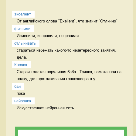
экселент
От английского слова "Exellent", что значит "Отлично" 
фиксили
Изменили, исправили, поправили 
отлынивать
стараться избежать какого-то неинтересного занятия, 
дела.  
Квочка
Старая толстая ворчливая баба.  Тряпка, намотанная на 
палку, для проталкивания говнозасора в у...
бай
пока 
нейронка
Искусственная нейронная сеть. 