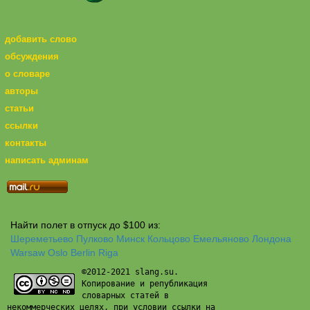
добавить слово
обсуждения
о словаре
авторы
статьи
ссылки
контакты
написать админам
Найти полет в отпуск до $100 из:
Шереметьево
Пулково
Минск
Кольцово
Емельяново
Лондона
Warsaw
Oslo
Berlin
Riga
©2012-2021 slang.su.
Копирование и републикация
словарных статей в
некоммерческих целях, при условии ссылки на