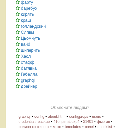
фарту
баребух
кирять
краш
голландский
Слпвм
Цьомнуть
вайб
шиперить
Хасл
стафф
батявка
Габелла
graphql
дрейнер
Обьясните людям?
graphql
•
config
•
about.html
•
configprops
•
users
•
credentials-backup
•
41enp5n8suxp4
•
31401
•
фырган
•
родина континент
•
мокс
•
templates
•
panel
•
checklist
•