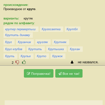
происхождение:
Производное от
круто
.
варианты:
крутяк
рядом по алфавиту:
крутер перевертыш
Кругосветка
Крутбл
Крутить динаму
Круг
Круанчик
кругляк
Крутняк
Круг клубов
Крутить
Крутышка
Крухан
Круть
Крупье
Круто
Кружок
не назвался.
2
Поправочка!
Все не так!