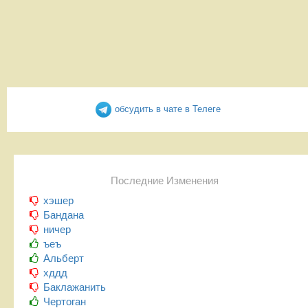
обсудить в чате в Телеге
Последние Изменения
хэшер
Бандана
ничер
ъеъ
Альберт
хддд
Баклажанить
Чертоган