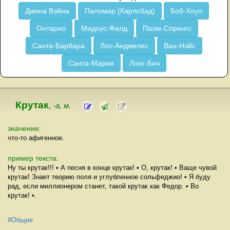
Джона Вэйна
Паломар (Карлсбад)
Боб-Хоуп
Онтарио
Мидоус-Филд
Палм-Спрингс
Санта-Барбара
Лос-Анджелес
Ван-Нэйс
Санта-Мария
Лонг-Бич
Крутак
,
-а, м.
значение:
что-то афигенное.
пример текста:
Ну ты крутак!!! • А песня в конце крутак! • О, крутак! • Ваще чувой
крутак! Знает теорию поля и углубленное сольфеджио! • Я буду
рад, если миллионером станет, такой крутак как Федор. • Во
крутак! •.
#Общие