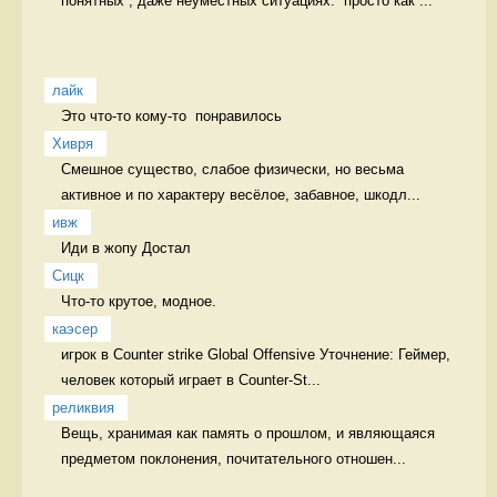
понятных , даже неуместных ситуациях.  просто как ...
лайк
Это что-то кому-то  понравилось 
Хивря
Смешное существо, слабое физически, но весьма 
активное и по характеру весёлое, забавное, шкодл...
ивж
Иди в жопу Достал
Сицк
Что-то крутое, модное.  
каэсер
игрок в Counter strike Global Offensive Уточнение: Геймер, 
человек который играет в Counter-St...
реликвия
Вещь, хранимая как память о прошлом, и являющаяся 
предметом поклонения, почитательного отношен...