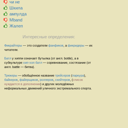
чи не
Шкила
ампулда
Mband
Жалеп
Интересные определения:
Фикрайтеры
— это создатели
фанфиков
, а
фикридеры
— их
читатели.
Батл
у хиппи означает бутылка (от англ. bottle), а в
субкультуре
хип-хоп
батл
— соревнование, состязание (от
англ. battle — битва).
Трюкеры
— обобщённое название
трейсеров
(
паркура
),
байкеров
,
файерщиков
,
роллеров
,
скейтеров
, (
список
нуждается в дополнении
) и других молодёжных
неформальных движений уличного экстремального спорта.