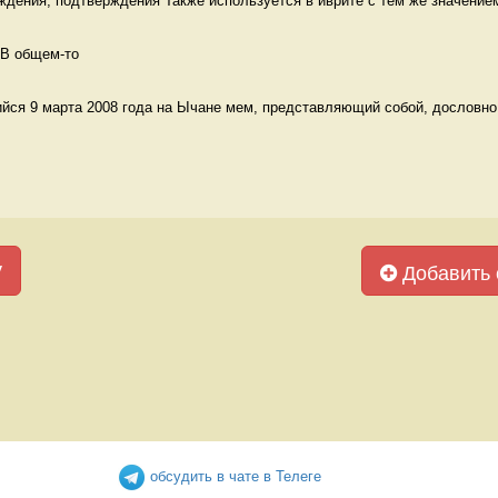
ждения, подтверждения Также используется в иврите с тем же значение
 В общем-то 
йся 9 марта 2008 года на Ычане мем, представляющий собой, дословно 
у
Добавить 
обсудить в чате в Телеге