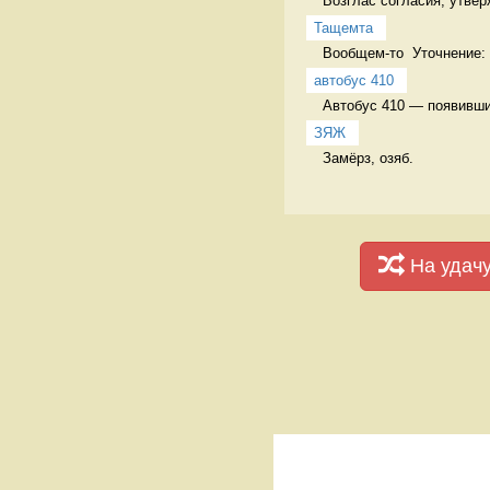
Возглас согласия, утвер
Тащемта
Вообщем-то  Уточнение:
автобус 410
Автобус 410 — появивши
ЗЯЖ
Замёрз, озяб. 
На удач