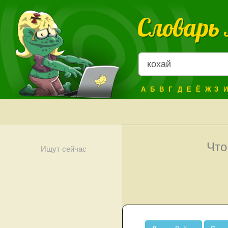
Словарь
А
Б
В
Г
Д
Е
Ё
Ж
З
И
Что
Ищут сейчас