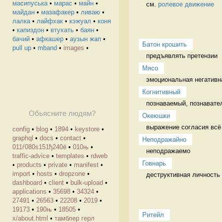
масипуська
•
марас
•
майн
•
см. 
ролевое движение
майдан
•
мазафакер
•
ливаю
•
лалка
•
лайфхак
•
кэжуал
•
коня
•
капиздон
•
втухать
•
баян
•
бачий
•
афкашер
•
аузын жап
•
Батон крошить
pull up
•
mband
•
images
•
предъявлять претензии 
Мясо
эмоциональная негативн
Когнитивный
познаваемый, познавате
Обьясните людям?
Океюшки
выражение согласия всё
config
•
blog
•
1894
•
keystore
•
graphql
•
docs
•
contact
•
Неподражайно
011ѓ080ѕ151ђ240ё
•
010њ
•
неподражаемо 
traffic-advice
•
templates
•
rdweb
Говнарь
•
products
•
private
•
manifest
•
import
•
hosts
•
dropzone
•
деструктивная личность 
dashboard
•
client
•
bulk-upload
•
applications
•
35698
•
34324
•
27491
•
26563
•
22208
•
2019
•
19173
•
190њ
•
18505
•
Ритейл
х/about.html
•
тамблер герл