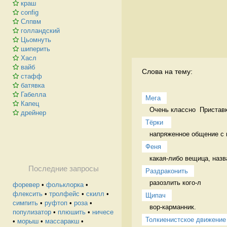
краш
config
Слпвм
голландский
Цьомнуть
шиперить
Хасл
вайб
Слова на тему:
стафф
батявка
Габелла
Мега
Капец
Очень классно  Пристав
дрейнер
Тёрки 
напряженное общение с
Феня
какая-либо вещица, назв
Последние запросы
Раздраконить
разозлить кого-л 
форевер
•
фольклорка
•
флексить
•
тролфейс
•
скилл
•
Щипач
симпить
•
руфтоп
•
роза
•
вор-карманник. 
популизатор
•
плюшить
•
ничесе
Толкиенистское движение
•
морыш
•
массаракш
•