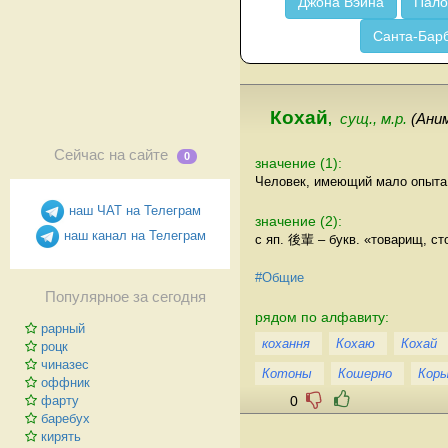
Джона Вэйна
Пало
Санта-Бар
Кохай
,
сущ., м.р.
(Ани
Сейчас на сайте
0
значение (1):
Человек, имеющий мало опыта 
наш ЧАТ на Телеграм
значение (2):
наш канал на Телеграм
с яп. 後輩 – букв. «товарищ, ст
#Общие
Популярное за сегодня
рядом по алфавиту:
рарный
кохання
Кохаю
Кохай
роцк
чиназес
Котоны
Кошерно
Кор
оффник
0
фарту
баребух
кирять