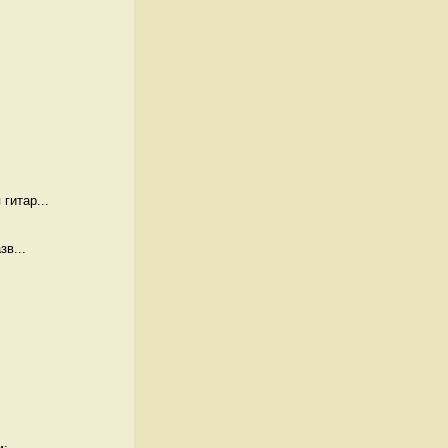
гитар...
зв...