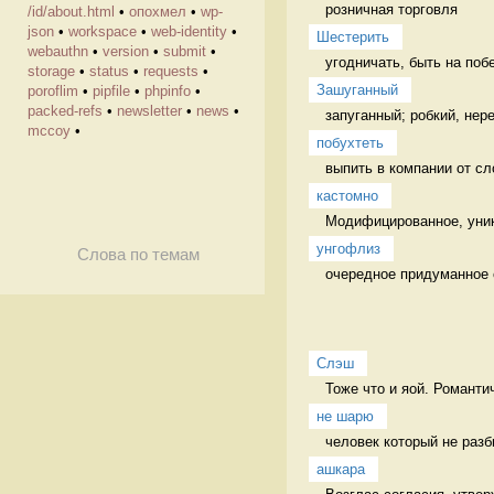
розничная торговля 
/id/about.html
•
опохмел
•
wp-
json
•
workspace
•
web-identity
•
Шестерить
webauthn
•
version
•
submit
•
угодничать, быть на поб
storage
•
status
•
requests
•
Зашуганный
poroflim
•
pipfile
•
phpinfo
•
packed-refs
•
newsletter
•
news
•
запуганный; робкий, нер
mccoy
•
побухтеть
выпить в компании от сл
кастомно
Модифицированное, уник
унгофлиз
Слова по темам
очередное придуманное с
Слэш
Тоже что и яой. Романти
не шарю
человек который не разб
ашкара