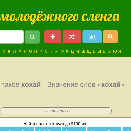
 молодёжного сленга
Й
К
Л
М
Н
О
П
Р
С
Т
У
Ф
Х
Ц
Ч
Ш
Щ
Ъ
Ы
Ь
Э
Ю
Я
 такое
кохай
- Значение слов «
кохай
»
свернуть всё
Найти полет в отпуск до $100 из: