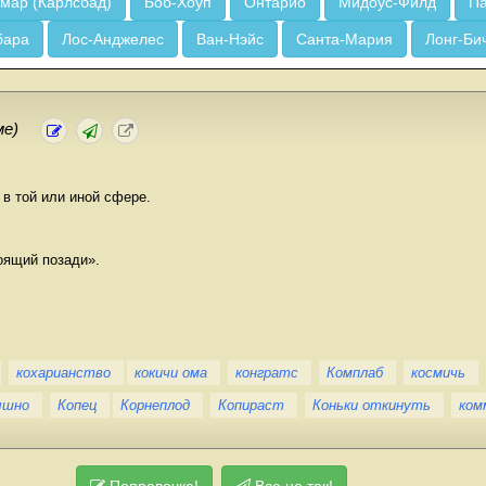
мар (Карлсбад)
Боб-Хоуп
Онтарио
Мидоус-Филд
Па
бара
Лос-Анджелес
Ван-Нэйс
Санта-Мария
Лонг-Би
ме)
в той или иной сфере.
оящий позади».
кохарианство
кокичи ома
конгратс
Комплаб
космичь
ышно
Копец
Корнеплод
Копираст
Коньки откинуть
ком
Поправочка!
Все не так!