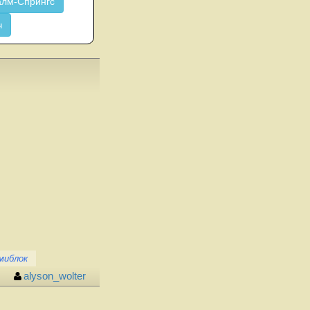
лм-Спрингс
ч
миблок
alyson_wolter