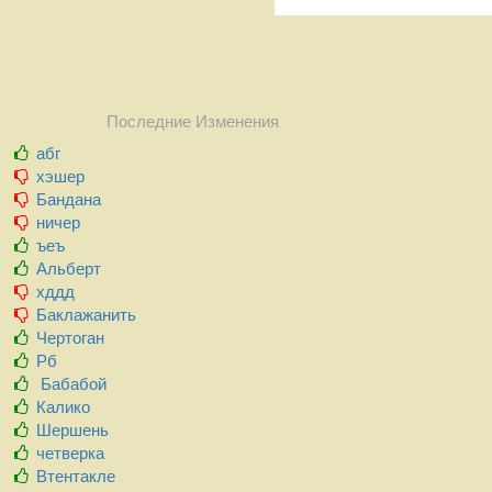
Последние Изменения
абг
хэшер
Бандана
ничер
ъеъ
Альберт
хддд
Баклажанить
Чертоган
Рб
Бабабой
Калико
Шершень
четверка
Втентакле