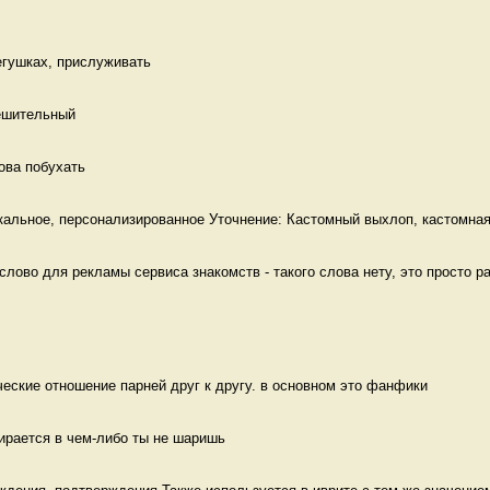
егушках, прислуживать 
ешительный  
ова побухать 
альное, персонализированное Уточнение: Кастомный выхлоп, кастомная 
лово для рекламы сервиса знакомств - такого слова нету, это просто ра
ческие отношение парней друг к другу. в основном это фанфики
ирается в чем-либо ты не шаришь 