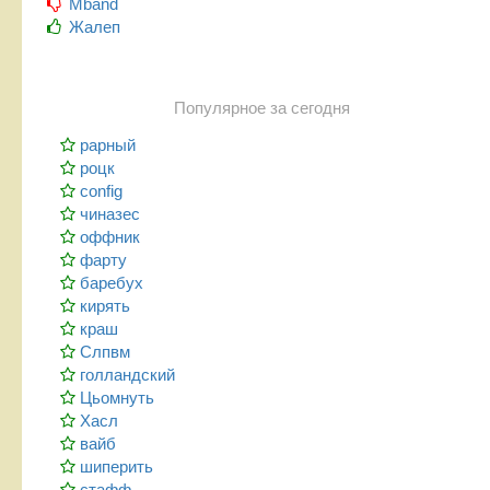
Mband
Жалеп
Популярное за сегодня
рарный
роцк
config
чиназес
оффник
фарту
баребух
кирять
краш
Слпвм
голландский
Цьомнуть
Хасл
вайб
шиперить
стафф