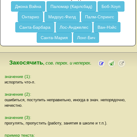
Джона Вэйна
Паломар (Карлсбад)
Боб-Хоуп
Онтарио
Мидоус-Филд
Палм-Спрингс
Санта-Барбара
Лос-Анджелес
Ван-Нэйс
Санта-Мария
Лонг-Бич
Закосячить
,
сов. перех. и неперех.
значение (1):
испортить что-л.
значение (2):
ошибиться, поступить неправильно, иногда в знач. непорядочно,
нечестно.
значение (3):
прогулять, пропустить (работу, занятия в школе и т.п.).
пример текста: