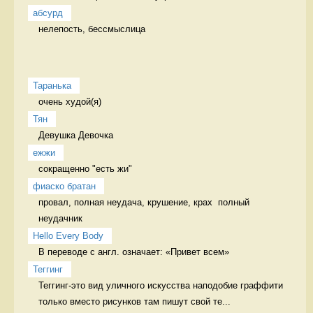
абсурд
нелепость, бессмыслица 
Таранька
очень худой(я) 
Тян
Девушка Девочка
ежжи
сокращенно "есть жи" 
фиаско братан
провал, полная неудача, крушение, крах  полный 
неудачник
Hello Every Body
В переводе с англ. означает: «Привет всем» 
Теггинг
Теггинг-это вид уличного искусства наподобие граффити 
только вместо рисунков там пишут свой те...