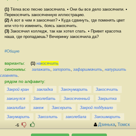
(1)
Тёлка всю песню закосячила. • Они бы все дело закосячили. •
Перекосячить закосяченную иллюстрацию.
(2)
А вот в чем я закосячил? • Куда сдвинуть, где поменять цвет
или что-то изменить, боясь закосячить.
(3)
Закосячил колледж, так как хотел спать. • Привет красотка
наша, где пропадаешь? Вечеринку закосячила да?
#Общие
варианты:
(1)
на
косячить
синонимы:
залажать
,
запороть
,
зафаршмачить
,
напуршить
сговнять
.
рядом по алфавиту:
Закрой кран
закладка
Закочумарить
Закосячить
закинулся
Заколебать
Закосяченный
Закрытка
закалибал
закеж
Заксерить
Закрой поддувало
Закумарить
Закозлить
заколебала
Закошмарить
Дзинька
,
Томск
-6