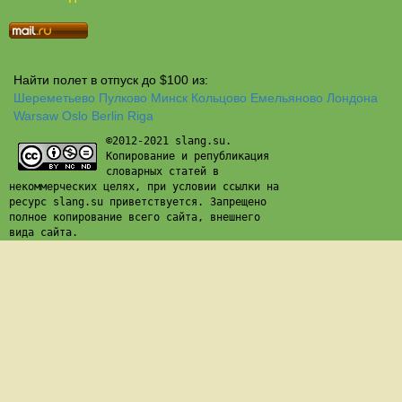
Найти полет в отпуск до $100 из:
Шереметьево
Пулково
Минск
Кольцово
Емельяново
Лондона
Warsaw
Oslo
Berlin
Riga
©2012-2021 slang.su.
Копирование и републикация
словарных статей в
некоммерческих целях, при условии ссылки на
ресурс slang.su приветствуется. Запрещено
полное копирование всего сайта, внешнего
вида сайта.