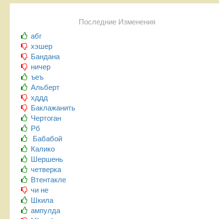
Последние Изменения
абг
хэшер
Бандана
ничер
ъеъ
Альберт
хддд
Баклажанить
Чертоган
Рб
Бабабой
Калико
Шершень
четверка
Втентакле
чи не
Шкила
ампулда