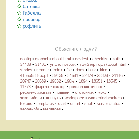
батявка
Габелла
дрейнер
рофлить
Обьясните людям?
config
•
graphql
•
about.html
•
devfest
•
checklist
•
auth
•
34408
•
31401
•
упало нетрож
•
тамблер герл /about.html
•
stories
•
remote
•
index
•
file
•
docs
•
bulk
•
blog
•
41enp5n8suxp4
•
39135
•
34581
•
32374
•
23308
•
21146
•
20747
•
20689
•
19632
•
190њ
•
1894
•
18651
•
18545
•
11776
•
фырган
•
скатор
•
родина континент
•
рефлексировать
•
поцыент
•
отстойник
•
мокс
•
закалибали
•
аппнуть
•
workspace
•
womentechmakers
•
tokens
•
templates
•
start
•
smart
•
shell
•
server-status
•
server-info
•
resources
•