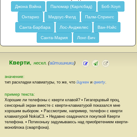
Джона Вэйна
Паломар (Карлсбад)
Боб-Хоуп
Онтарио
Мидоус-Филд
Палм-Спрингс
Санта-Барбара
Лос-Анджелес
Ван-Нэйс
Санта-Мария
Лонг-Бич
Кверти
,
нескл.
(
айтишники
)
значение:
тип раскладки клавиатуры, то же, что
йцукен
и
qwerty
.
пример текста:
Хорошие ли телефоны с кверти клавой? • Гигагерцовый проц,
сенсорный экран вместе с кверти-клавиатурой показался мне
хорошим выбором. • Рассмотрим, например, телефон с кверти
клавиатурой NokiaC3. • Недавно озадачился покупкой Кверти
телефона. • Потихоньку задумываюсь над приобретением кверти-
моноблока (смартфона).