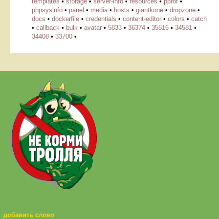
templates
•
storage
•
server-info
•
resources
•
pprof
•
phpsysinfo
•
panel
•
media
•
hosts
•
giantkone
•
dropzone
•
docs
•
dockerfile
•
credentials
•
content-editor
•
colors
•
catch
•
callback
•
bulk
•
avatar
•
5833
•
36374
•
35516
•
34581
•
34408
•
33700
•
добавить слово