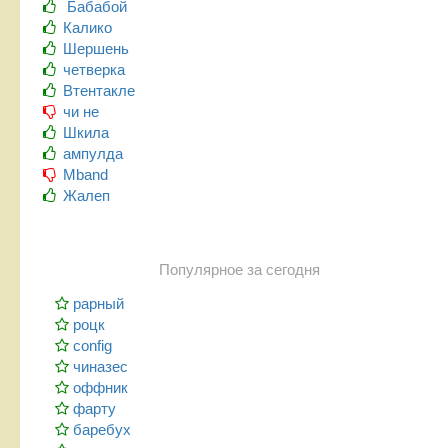
Бабабой
Калико
Шершень
четверка
Втентакле
чи не
Шкила
ампулда
Mband
Жалеп
Популярное за сегодня
рарный
роцк
config
чиназес
оффник
фарту
баребух