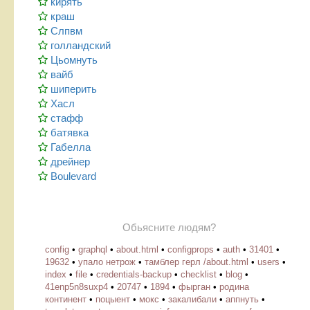
кирять
краш
Слпвм
голландский
Цьомнуть
вайб
шиперить
Хасл
стафф
батявка
Габелла
дрейнер
Boulevard
Обьясните людям?
config
•
graphql
•
about.html
•
configprops
•
auth
•
31401
•
19632
•
упало нетрож
•
тамблер герл /about.html
•
users
•
index
•
file
•
credentials-backup
•
checklist
•
blog
•
41enp5n8suxp4
•
20747
•
1894
•
фырган
•
родина
континент
•
поцыент
•
мокс
•
закалибали
•
аппнуть
•