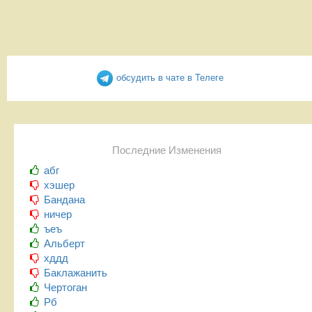
обсудить в чате в Телеге
Последние Изменения
абг
хэшер
Бандана
ничер
ъеъ
Альберт
хддд
Баклажанить
Чертоган
Рб