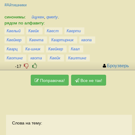
#Айтишники
синонимы:
йцукен
,
qwerty
.
рядом по алфавиту:
Квелый
Квейк
Квест
Кверти
Квейкер
Квента
Квартирник
квопа
Кварц
Кв-шник
Квейкер
Квал
Квотинг
квота
Квейк
Квилтинг
Броузверь
-17
Поправочка!
Все не так!
Слова на тему: