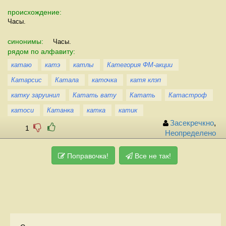
происхождение:
Часы.
синонимы:
Часы.
рядом по алфавиту:
катаю
катэ
катлы
Категория ФМ-акции
Катарсис
Катала
каточка
катя клэп
катку заруинил
Катать вату
Катать
Катастроф
катоси
Катанка
катка
катик
Засекречкно
,
1
Неопределено
Поправочка!
Все не так!