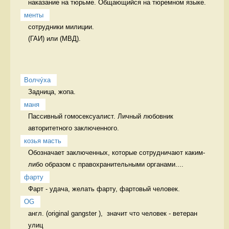
наказание на тюрьме. Общающийся на тюремном языке. 
менты
сотрудники милиции. 

(ГАИ) или (МВД). 
Волчу́ха
Задница, жопа. 
маня
Пассивный гомосексуалист. Личный любовник 
авторитетного заключенного.
козья масть
Обозначает заключенных, которые сотрудничают каким-
либо образом с правохранительными органами....
фарту
Фарт - удача, желать фарту, фартовый человек. 
OG
англ. (original gangster ),  значит что человек - ветеран 
улиц 