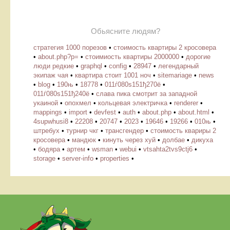
Обьясните людям?
стратегия 1000 порезов
•
стоимость квартиры 2 кросовера
•
about.php?p=
•
стоимиость квартиры 2000000
•
дорогие
люди редкие
•
graphql
•
config
•
28947
•
легендарный
экипаж чая
•
квартира стоит 1001 ноч
•
sitemariage
•
news
•
blog
•
190њ
•
18778
•
011ѓ080ѕ151ђ270ё
•
011ѓ080ѕ151ђ240ё
•
слава пика смотрит за западной
укаиной
•
опохмел
•
кольцевая электричка
•
renderer
•
mappings
•
import
•
devfest
•
auth
•
about.php
•
about.html
•
4supwhusi8
•
22208
•
20747
•
2023
•
19646
•
19266
•
010њ
•
штребух
•
турнир чкг
•
трансгендер
•
стоимость квариры 2
кросовера
•
мандюк
•
кинуть через хуй
•
долбае
•
дикуха
•
бодяра
•
артем
•
wsman
•
webui
•
vtsahta2tvs9ctj6
•
storage
•
server-info
•
properties
•