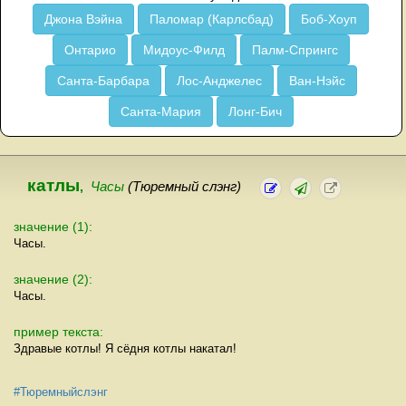
Джона Вэйна
Паломар (Карлсбад)
Боб-Хоуп
Онтарио
Мидоус-Филд
Палм-Спрингс
Санта-Барбара
Лос-Анджелес
Ван-Нэйс
Санта-Мария
Лонг-Бич
катлы
,
Часы
(Тюремный слэнг)
значение (1):
Часы.
значение (2):
Часы.
пример текста:
Здравые котлы! Я сёдня котлы накатал!
#Тюремныйслэнг