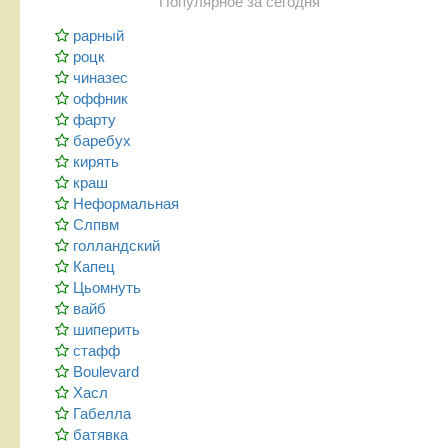
Популярное за сегодня
рарный
роцк
чиназес
оффник
фарту
баребух
кирять
краш
Неформальная
Слпвм
голландский
Капец
Цьомнуть
вайб
шиперить
стафф
Boulevard
Хасл
Габелла
батявка