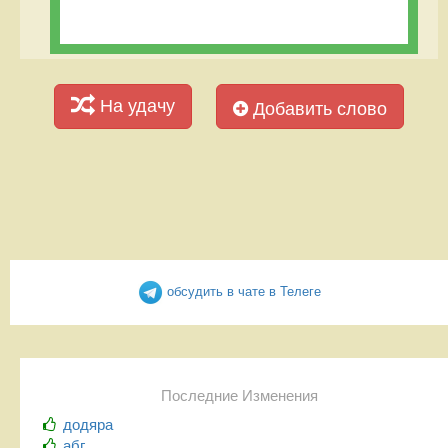
На удачу
Добавить слово
обсудить в чате в Телеге
Последние Изменения
додяра
абг