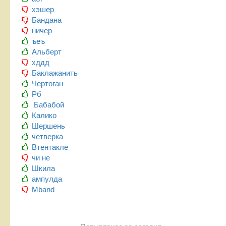
хэшер
Бандана
ничер
ъеъ
Альберт
хддд
Баклажанить
Чертоган
Рб
Бабабой
Калико
Шершень
четверка
Втентакле
чи не
Шкила
ампулда
Mband