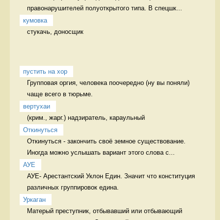
правонарушителей полуоткрытого типа. В спецшк...
кумовка
стукачь, доносщик 
пустить на хор
Групповая оргия, человека поочередно (ну вы поняли) 
чаще всего в тюрьме. 
вертухаи
(крим., жарг.) надзиратель, караульный 
Откинуться
Откинуться - закончить своё земное существование.  
Иногда можно услышать вариант этого слова с...
АУЕ
АУЕ- Арестантский Уклон Един. Значит что конституция 
различных группировок едина. 
Уркаган
Матерый преступник, отбывавший или отбывающий 