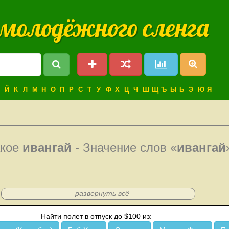
 молодёжного сленга
Й
К
Л
М
Н
О
П
Р
С
Т
У
Ф
Х
Ц
Ч
Ш
Щ
Ъ
Ы
Ь
Э
Ю
Я
акое
ивангай
- Значение слов «
ивангай
развернуть всё
Найти полет в отпуск до $100 из: