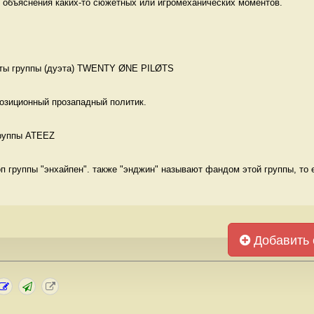
 объяснения каких-то сюжетных или игромеханических моментов. 

аты группы (дуэта) TWENTY ØNE PILØTS 
озиционный прозападный политик. 
руппы ATEEZ 
п группы "энхайпен". также "энджин" называют фандом этой группы, то е
Добавить 