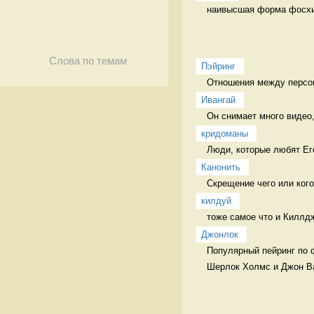
наивысшая форма фосхи
Слова по темам
Пэйринг
Отношения между персон
Ивангай
Он снимает много видео, 
кридоманы
Люди, которые любят Ег
Канонить
Скрещение чего или кого
килдуй
тоже самое что и Киллдж
Джонлок
Популярный пейринг по 
Шерлок Холмс и Джон В