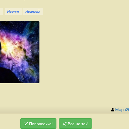
Ивент
Ивангай
Мара2
Поправочка!
Все не так!