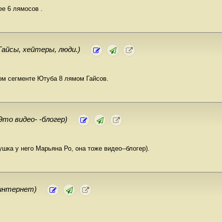
ее 6 лямосов .
Гайсы, хейтеры, люди.)
ом сегменте Ютуба 8 лямом Гайсов.
Это видео- -блогер)
шка у него Марьяна Ро, она тоже видео--блогер).
интернет)