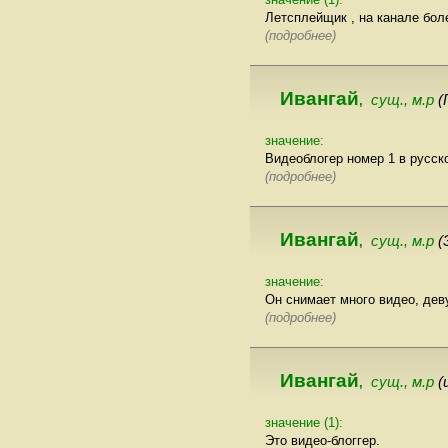
Летсплейщик , на канале бол
(подробнее)
Ивангай
сущ., м.р
(
,
значение:
Видеоблогер номер 1 в русск
(подробнее)
Ивангай
сущ., м.р
(
,
значение:
Он снимает много видео, деву
(подробнее)
Ивангай
сущ., м.р
(
,
значение (1):
Это видео-блоггер.