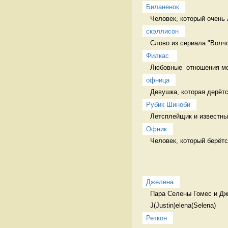
Биланенок
Человек, который очень 
скэллисон
Слово из сериала "Волч
Филкас 
Любовные  отношения ме
офница
Девушка, которая дерётс
Рубик Шиноби
Летсплейщик и известный
Офник
Человек, который берётс
Джелена
Пара Селены Гомес и Дж
J(Justin)elena(Selena) 
Реткон