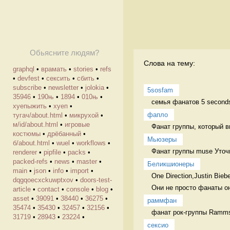
Обьясните людям?
Слова на тему:
graphql
•
врамать
•
stories
•
refs
•
devfest
•
сексить
•
сбить
•
subscribe
•
newsletter
•
jolokia
•
5sosfam
35946
•
190њ
•
1894
•
010њ
•
семья фанатов 5 second
хуепыжить
•
хуеп
•
фапло
тугач/about.html
•
микрухой
•
м/id/about.html
•
игровые
Фанат группы, который в
костюмы
•
дрёбанный
•
Мьюзеры
б/about.html
•
wuel
•
workflows
•
Фанат группы muse Уточн
renderer
•
pipfile
•
packs
•
packed-refs
•
news
•
master
•
Беликшионеры
main
•
json
•
info
•
import
•
One Direction,Justin Biebe
dqgqoecxckuwptxov
•
doors-test-
Они не просто фанаты о
article
•
contact
•
console
•
blog
•
asset
•
39091
•
38440
•
36275
•
раммфан
35474
•
35430
•
32457
•
32156
•
фанат рок-группы Ramms
31719
•
28943
•
23224
•
сексио