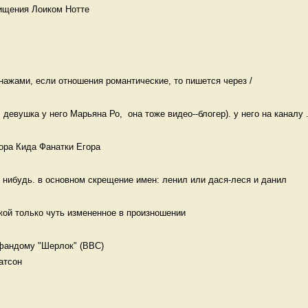
щения Лоиком Нотте 
ажами, если отношения романтические, то пишется через / 
девушка у него Марьяна Ро,  она тоже видео--блогер). у него на каналу .
ора Кида Фанатки Егора
 нибудь. в основном скрещение имен: ленил или дася-леся и данил  
ой только чуть измененное в произношении  
фандому "Шерлок" (BBC)

атсон 