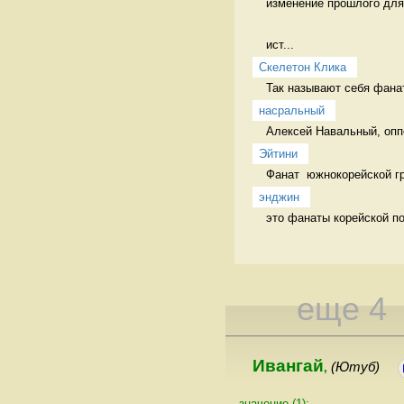
изменение прошлого для
ист...
Скелетон Клика
Так называют себя фан
насральный
Алексей Навальный, опп
Эйтини
Фанат  южнокорейской г
энджин
это фанаты корейской по
еще 4
Ивангай
(Ютуб)
,
значение (1):