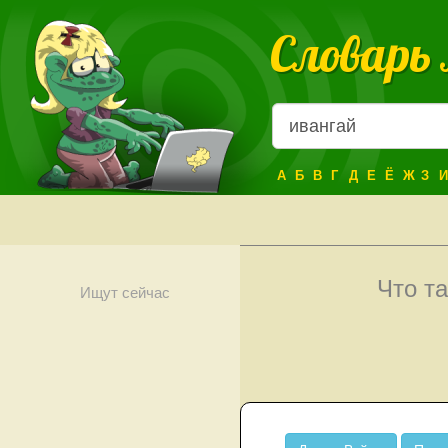
Словарь
А
Б
В
Г
Д
Е
Ё
Ж
З
И
Что т
Ищут сейчас