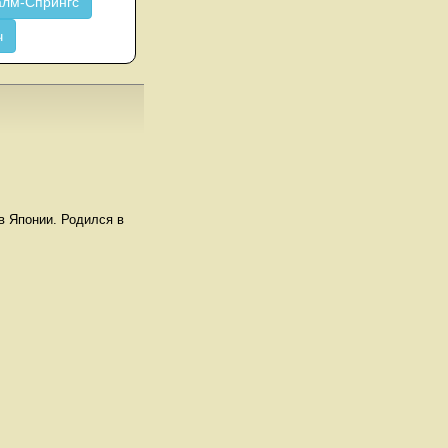
лм-Спрингс
ч
в Японии. Родился в