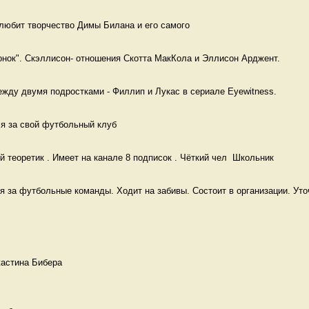
любит творчество Димы Билана и его самого 
онок". Скэллисон- отношения Скотта МакКола и Эллисон Арджент. 
жду двумя подростками - Филлип и Лукас в сериале Eyewitness. 
я за свой футбольный клуб  
 теоретик . Имеет на канале 8 подписок . Чёткий чел  Школьник
я за футбольные команды. Ходит на забивы. Состоит в организации. Уточ
астина Бибера
