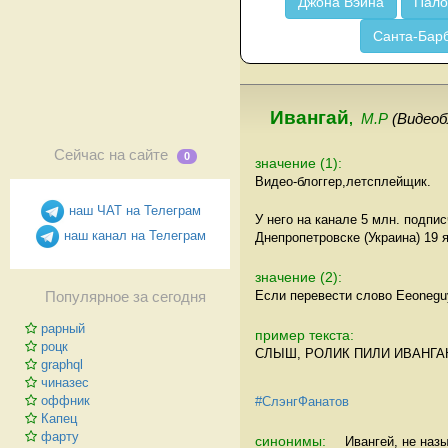
Джона Вэйна
Пало
Санта-Бар
Ивангай
,
М.Р
(Видеоб
Сейчас на сайте
0
значение (1):
Видео-блоггер,летсплейщик.
наш ЧАТ на Телеграм
У него на канале 5 млн. подпи
наш канал на Телеграм
Днепропетровске (Украина) 19 
значение (2):
Если перевести слово Eeoneguy
Популярное за сегодня
рарный
пример текста:
роцк
СЛЫШ, РОЛИК ПИЛИ ИВАНГА
graphql
чиназес
оффник
#СлэнгФанатов
Капец
фарту
синонимы:
Ивангей, не назы