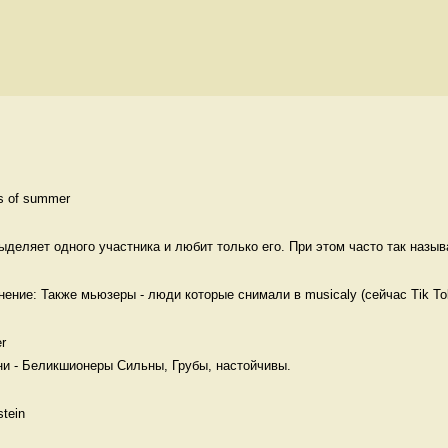
s of summer 
ыделяет одного участника и любит только его. При этом часто так называ
ение: Также мьюзеры - люди которые снимали в musicaly (сейчас Tik Tok
r

ни - Беликшионеры Сильны, Грубы, настойчивы.
tein 