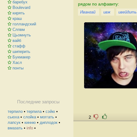
баребух
рядом по алфавиту:
Boulevard
Ивангай
ивж
ивейдить
кирять
краш
голландский
Слпвм
Цьомнуть
вайб
стафф
шиперить
Букмакер
Хасл
понты
Последние запросы
терпило
•
терпила
•
сэйю
•
2
сьюха
•
слойка
•
моггать
•
лапсук
•
кинню
•
диплодок
•
вмазать
•
info
•