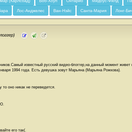
мар (Карлсбад)
Боб-Хоуп
Онтарио
Мидоус-Филд
Па
бара
Лос-Анджелес
Ван-Нэйс
Санта-Мария
Лонг-Би
логгер)
счиков.Самый известный русский видео-блоггер,на данный момент живет 
января 1994 года. Есть девушка зовут Марьяна (Марьяна Рожкова).
 то оно никак не переведется.
Ю.
вайте его так(.