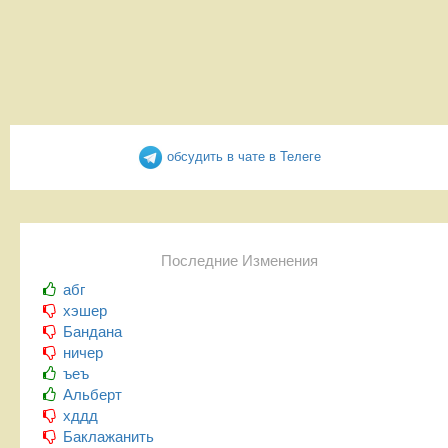
обсудить в чате в Телеге
Последние Изменения
абг
хэшер
Бандана
ничер
ъеъ
Альберт
хддд
Баклажанить