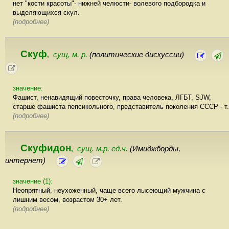
нет "кости красоты"- нижней челюсти- волевого подбородка и
выделяющихся скул.
(подробнее)
Скуф
сущ, м. р.
(политические дискуссии)
,
значение:
Фашист, ненавидящий повесточку, права человека, ЛГБТ, SJW,
старше фашиста пепсикольного, представитель поколения СССР - т.
(подробнее)
Скуфидон
сущ. м.р. ед.ч.
(Имиджборды,
,
интернет)
значение (1):
Неопрятный, неухоженный, чаще всего лысеющий мужчина с
лишним весом, возрастом 30+ лет.
(подробнее)