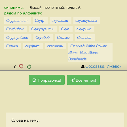
синонимы:
Лысый, неопрятный, толстый.
рядом по алфавиту:
Скурвиться
Скуф
скучашки
скулшутинг
Скуфидон
Скукурузить
Скуп
скуфикс
Скурпулёзно
Скувбой
Скилзы
Скильда
Скачки
скуфикс
скатать
Скинхед White Power
Skins, Nazi Skins,
Boneheads.
Cocossss
,
Ижевск
0
Поправочка!
Все не так!
Слова на тему: