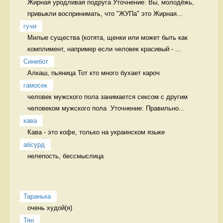
Жирная уродливая подруга Уточнение: Вы, молодёжь, 
привыкли воспринимать, что "ЖУПа" это Жирная...
гучи
Милые существа (котята, щенки или может быть как 
комплимент, например если человек красивый - ...
Синебот
Алкаш, пьяница Тот кто много бухает кароч
гамосек
человек мужского пола занимается сексом с другим 
человеком мужского пола  Уточнение: Правильно...
кава
Кава - это кофе, только на украинском языке 
абсурд
нелепость, бессмыслица 
Таранька
очень худой(я) 
Тян