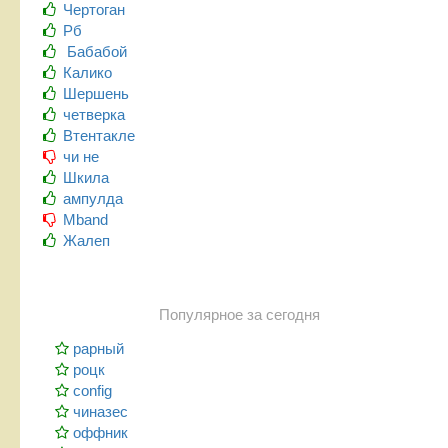
Чертоган
Рб
Бабабой
Калико
Шершень
четверка
Втентакле
чи не
Шкила
ампулда
Mband
Жалеп
Популярное за сегодня
рарный
роцк
config
чиназес
оффник