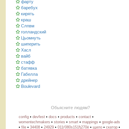
фарту
баребух
кирять
краш
Слпвм
голландский
Цьомнуть
шиперить
Хасл
вайб
стафф
батявка
Габелла
дрейнер
Boulevard
Обьясните людям?
config
•
devfest
•
docs
•
products
•
contact
•
womentechmakers
•
stories
•
smart
•
mappings
•
google-ads
•
file
•
34408
•
24929
•
011ѓ080ѕ151ђ270ё
•
щило
•
скатор
•