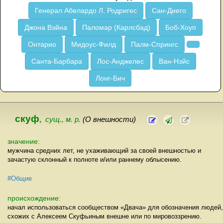
Генерал Абелардо Л. Родригес
Сан-Диего
Джона Вэйна
Паломар (Карлсбад)
Боб-Хоуп
Онтарио
Мидоус-Филд
Палм-Спрингс
Санта-Барбара
Лос-Анджелес
Ван-Нэйс
Лонг-Бич
скуф
,
сущ., м. р.
(О внешности)
значение:
мужчина средних лет, не ухаживающий за своей внешностью и
зачастую склонный к полноте и/или раннему облысению.
#Общие
происхождение:
начал использоваться сообществом «Двача» для обозначения людей,
схожих с Алексеем Скуфьиным внешне или по мировоззрению.