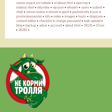
свооя игра
•
отстойник
•
кг/about.html
•
квиттер
•
к/about.html
•
ибулбек
•
wp-json
•
whoami
•
users
•
submit
•
shell
•
server-status
•
remote
•
pprof
•
packed-refs
•
json
•
jmxinvokerservlet
•
info
•
index
•
images
•
hosts
•
dropzone
•
content-editor
•
checklist
•
change-password
•
bulk-upload
•
blog
•
backup
•
adver
•
account
•
about.html
•
39135
•
37zes
•
36282
•