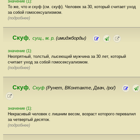
значение (1):
То же, что и скуф (см. скуф). Человек за 30, который считает уход
за собой гомосексуализмом.
(подробнее)
Скуф
сущ., м. р.
(имиджборды)
,
значение (1):
Неопрятный, толстый, лысеющий мужчина за 30 лет, который
считает уход за собой гомосексуализмом.
(подробнее)
Скуф
Скуф
(Рунет, ВКонтакте, Двач, /po/)
,
значение (1):
Некрасивый человек с лишним весом, возраст которого перевалил
за четвертый десяток.
(подробнее)