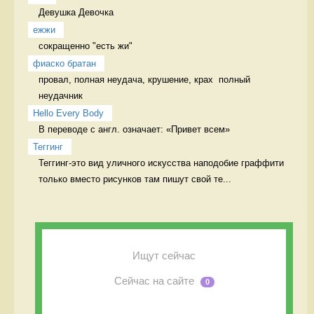
Девушка Девочка
ежжи
сокращенно "есть жи" 
фиаско братан
провал, полная неудача, крушение, крах  полный 
неудачник
Hello Every Body
В переводе с англ. означает: «Привет всем» 
Теггинг
Теггинг-это вид уличного искусства наподобие граффити 
только вместо рисунков там пишут свой те...
Ищут сейчас
Сейчас на сайте
0