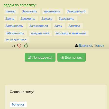
рядом по алфавиту:
Занзас
Заныкать
заняшкать
Занюханный
Занни
Заначить
Заныка
Занюхать
Занайтать
Заныкаться
Заны
Заначка
Забодяжить
замухрышка
заскамили мамонта
засухариться
Дзинька
,
Томск
-1
Поправочка!
Все не так!
Слова на тему:
Фенечка