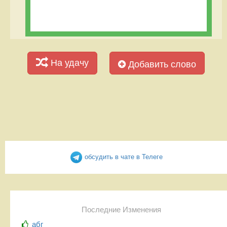
На удачу
Добавить слово
обсудить в чате в Телеге
Последние Изменения
абг