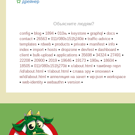
дрейнер
Обьясните людям?
config
•
blog
•
1894
•
010њ
•
keystore
•
graphql
•
docs
•
contact
•
26563
•
011ѓ080ѕ151ђ240ё
•
traffic-advice
•
templates
•
rdweb
•
products
•
private
•
manifest
•
info
•
index
•
import
•
hosts
•
dropzone
•
devfest
•
dashboard
•
client
•
bulk-upload
•
applications
•
35698
•
34324
•
27491
•
22208
•
20900
•
2019
•
19646
•
19173
•
190њ
•
18604
•
18505
•
011ѓ080ѕ151ђ270ё
•
х/about.html
•
тамблер герл
/id/about.html
•
т/about.html
•
слава эру
•
опохмел
•
м/id/about.html
•
аппеляция на зачет
•
wp-json
•
workspace
•
web-identity
•
webauthn
•
version
•