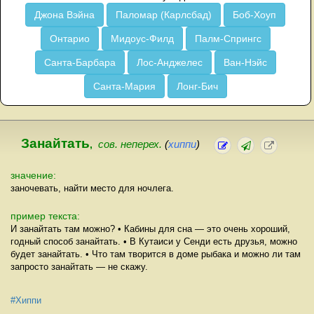
Джона Вэйна
Паломар (Карлсбад)
Боб-Хоуп
Онтарио
Мидоус-Филд
Палм-Спрингс
Санта-Барбара
Лос-Анджелес
Ван-Нэйс
Санта-Мария
Лонг-Бич
Занайтать
,
сов. неперех.
(
хиппи
)
значение:
заночевать, найти место для ночлега.
пример текста:
И занайтать там можно? • Кабины для сна — это очень хороший,
годный способ занайтать. • В Кутаиси у Сенди есть друзья, можно
будет занайтать. • Что там творится в доме рыбака и можно ли там
запросто занайтать — не скажу.
#Хиппи