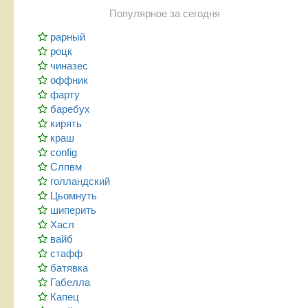
Популярное за сегодня
рарный
роцк
чиназес
оффник
фарту
баребух
кирять
краш
config
Слпвм
голландский
Цьомнуть
шиперить
Хасл
вайб
стафф
батявка
Габелла
Капец