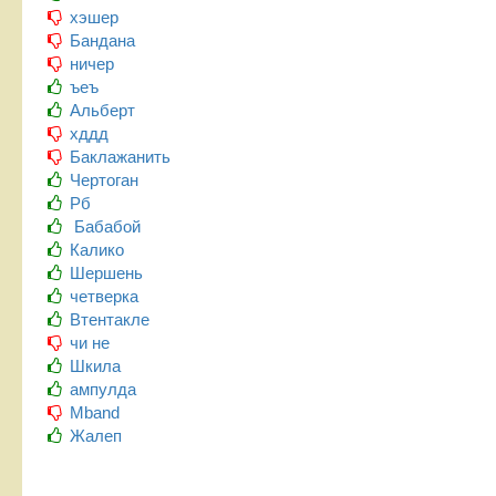
хэшер
Бандана
ничер
ъеъ
Альберт
хддд
Баклажанить
Чертоган
Рб
Бабабой
Калико
Шершень
четверка
Втентакле
чи не
Шкила
ампулда
Mband
Жалеп