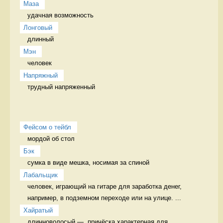
Маза
удачная возможность 
Лонговый
длинный 
Мэн
человек 
Напряжный
трудный напряженный
Фейсом о тейбл
мордой об стол 
Бэк
сумка в виде мешка, носимая за спиной 
Лабальщик
человек, играющий на гитаре для заработка денег, 
например, в подземном переходе или на улице. ...
Хайратый
длинноволосый —  причёска характерная для 