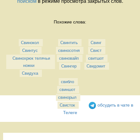
поиском
в режиме просмотра закрытых слов.
Похожие слова:
Свинокол
Свинтить
Свинг
Свинтус
свиносотня
Свист
Свинохрюк телячьи 
свиновайп
свитшот
ножки
Свингер
Свидомит
Свидуха
свибло
свиншот
свинорыл
обсудить в чате в
Свисток
Телеге