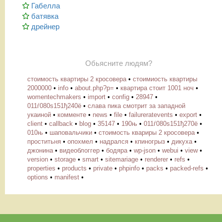
Габелла
батявка
дрейнер
Обьясните людям?
стоимость квартиры 2 кросовера
•
стоимиость квартиры
2000000
•
info
•
about.php?p=
•
квартира стоит 1001 ноч
•
womentechmakers
•
import
•
config
•
28947
•
011ѓ080ѕ151ђ240ё
•
слава пика смотрит за западной
укаиной
•
комменте
•
news
•
file
•
failureratevents
•
export
•
client
•
callback
•
blog
•
35147
•
190њ
•
011ѓ080ѕ151ђ270ё
•
010њ
•
шаповальчики
•
стоимость квариры 2 кросовера
•
проститьня
•
опохмел
•
надрался
•
кпиногрыз
•
дикуха
•
джонина
•
видеоблоггер
•
бодяра
•
wp-json
•
webui
•
view
•
version
•
storage
•
smart
•
sitemariage
•
renderer
•
refs
•
properties
•
products
•
private
•
phpinfo
•
packs
•
packed-refs
•
options
•
manifest
•