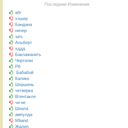
Последние Изменения
абг
хэшер
Бандана
ничер
ъеъ
Альберт
хддд
Баклажанить
Чертоган
Рб
Бабабой
Калико
Шершень
четверка
Втентакле
чи не
Шкила
ампулда
Mband
Жалеп