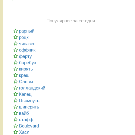
Популярное за сегодня
рарный
роцк
чиназес
оффник
фарту
баребух
кирять
краш
Слпвм
голландский
Капец
Цьомнуть
шиперить
вайб
стафф
Boulevard
Хасл