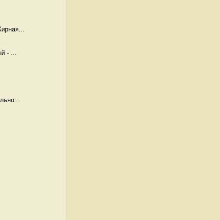
ирная...
 - ...
льно...