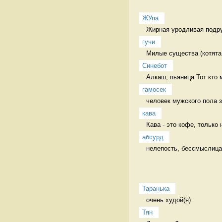
ЖУпа
Жирная уродливая подру
гучи
Милые существа (котята,
Синебот
Алкаш, пьяница Тот кто 
гамосек
человек мужского пола з
кава
Кава - это кофе, только 
абсурд
нелепость, бессмыслица
Таранька
очень худой(я) 
Тян