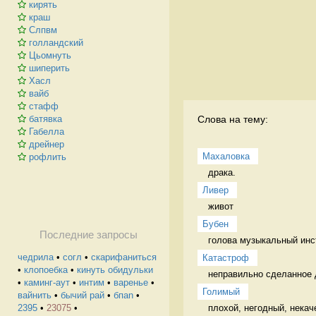
кирять
краш
Слпвм
голландский
Цьомнуть
шиперить
Хасл
вайб
стафф
Слова на тему:
батявка
Габелла
дрейнер
Махаловка
рофлить
драка.  
Ливер
живот 
Бубен
Последние запросы
голова музыкальный инс
чедрила
•
согл
•
скарифаниться
Катастроф
•
клопоебка
•
кинуть обидульки
неправильно сделанное 
•
каминг-аут
•
интим
•
варенье
•
Голимый
вайнить
•
бычий рай
•
бпаn
•
плохой, негодный, некач
2395
•
23075
•