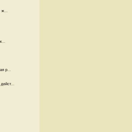
 ж...
...
я р...
дейст...