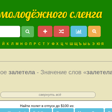
 молодёжного сленга
Й
К
Л
М
Н
О
П
Р
С
Т
У
Ф
Х
Ц
Ч
Ш
Щ
Ъ
Ы
Ь
Э
Ю
Я
кое
залетела
- Значение слов «
залетел
свернуть всё
Найти полет в отпуск до $100 из: