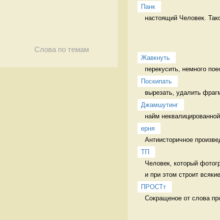
Панк
настоящий Человек. Тако
Слова по темам
Жавкнуть
перекусить, немного пое
Поскипать
Джамшутинг
найм неквалицированной 
ерня
Антиисторичное произве
ТП
Человек, который фотогр
и при этом строит всякие
ПРОСТт
Сокращеное от слова пр