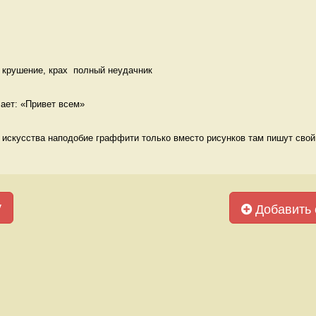
 крушение, крах  полный неудачник
чает: «Привет всем» 
о искусства наподобие граффити только вместо рисунков там пишут свой 
у
Добавить 