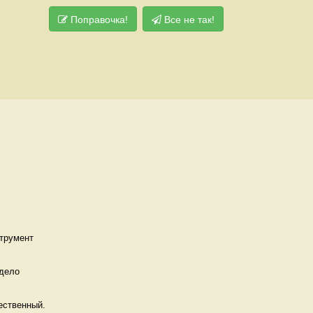
Поправочка!
Все не так!
трумент
дело 
ественный. 