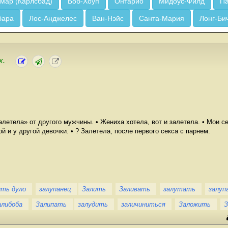
мар (Карлсбад)
Боб-Хоуп
Онтарио
Мидоус-Филд
Па
бара
Лос-Анджелес
Ван-Нэйс
Санта-Мария
Лонг-Би
х.
алетела» от другого мужчины. • Жениха хотела, вот и залетела. • Мои с
й и у другой девочки. • ? Залетела, после первого секса с парнем.
ить дуло
залупанец
Залить
Заливать
залутать
залуп
алибоба
Залипать
залудить
заличиниться
Заложить