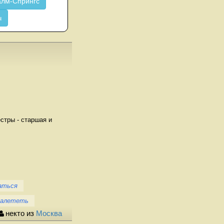
лм-Спрингс
ч
естры - старшая и
аться
Залететь
некто из
Москва