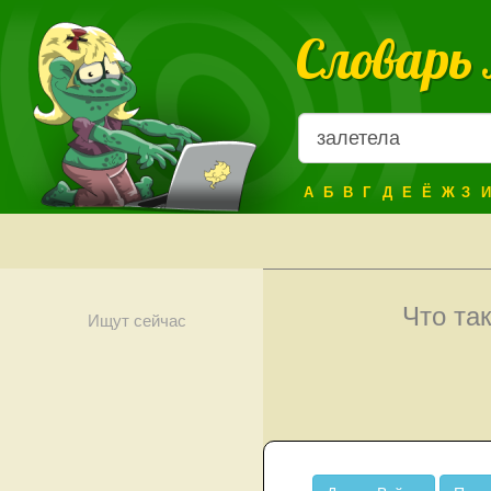
Словарь
А
Б
В
Г
Д
Е
Ё
Ж
З
И
Что та
Ищут сейчас