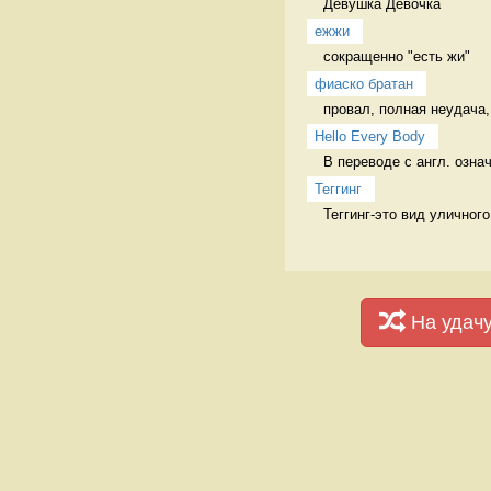
Девушка Девочка
ежжи
сокращенно "есть жи" 
фиаско братан
провал, полная неудача,
Hello Every Body
В переводе с англ. озна
Теггинг
Теггинг-это вид уличног
На удач