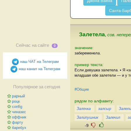
Джона Вэйна
Пало
Санта-Бар
Залетела
,
сов. непере
Сейчас на сайте
0
значение:
забеременела.
наш ЧАТ на Телеграм
пример текста:
наш канал на Телеграм
Если девушка залетела. • Я «з
младшая обе залетели — и у то
Популярное за сегодня
#Общие
рарный
рядом по алфавиту:
роцк
config
Залочка
залсыр
Залеп
чиназес
оффник
Залипушник
Залечил
з
фарту
-9
баребух