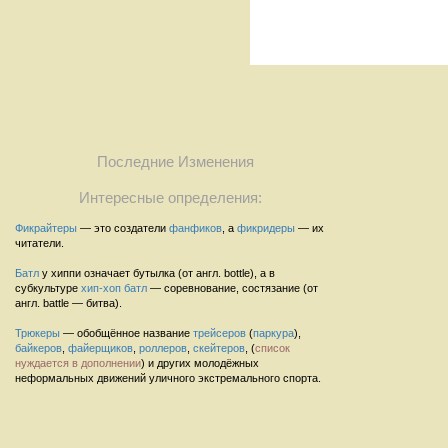
Последние Изменения
Интересные определения:
Фикрайтеры
— это создатели
фанфиков
, а
фикридеры
— их
читатели.
Батл
у хиппи означает бутылка (от англ. bottle), а в
субкультуре
хип-хоп
батл
— соревнование, состязание (от
англ. battle — битва).
Трюкеры
— обобщённое название
трейсеров
(
паркура
),
байкеров
,
файерщиков
,
роллеров
,
скейтеров
, (
список
нуждается в дополнении
) и других молодёжных
неформальных движений уличного экстремального спорта.