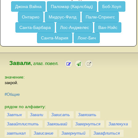
Джона Вэйна
Паломар (Карлсбад)
Боб-Хоуп
Онтарио
Мидоус-Филд
Палм-Спрингс
Санта-Барбара
Лос-Анджелес
Ван-Нэйс
Санта-Мария
Лонг-Бич
Завали
,
глаг. повел.
значение:
закрой.
#Общие
рядом по алфавиту:
Завтык
Завали
Зависать
Завязать
Завайтлистить
Завязывай
Завернуться
Завлекуха
завтыкал
Зависание
Завернутый
Завафлиться