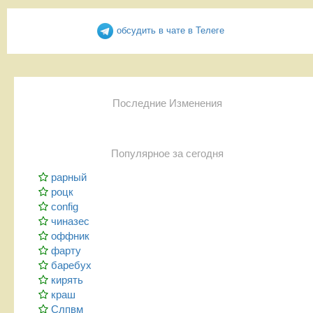
обсудить в чате в Телеге
Последние Изменения
Популярное за сегодня
рарный
роцк
config
чиназес
оффник
фарту
баребух
кирять
краш
Слпвм