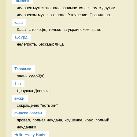
гамосек
человек мужского пола занимается сексом с другим 
человеком мужского пола  Уточнение: Правильно...
кава
Кава - это кофе, только на украинском языке 
абсурд
нелепость, бессмыслица 
Таранька
очень худой(я) 
Тян
Девушка Девочка
ежжи
сокращенно "есть жи" 
фиаско братан
провал, полная неудача, крушение, крах  полный 
неудачник
Hello Every Body