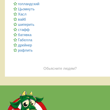
голландский
Цьомнуть
Хасл
вайб
шиперить
стафф
батявка
Габелла
дрейнер
рофлить
Обьясните людям?