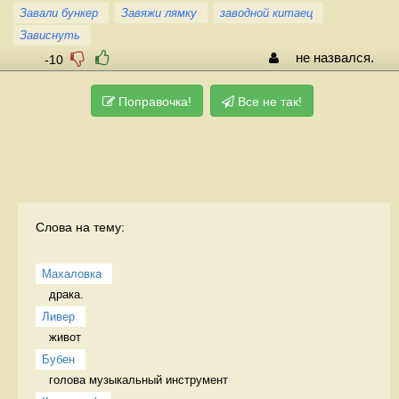
Завали бункер
Завяжи лямку
заводной китаец
Зависнуть
не назвался.
-10
Поправочка!
Все не так!
Слова на тему:
Махаловка
драка.  
Ливер
живот 
Бубен
голова музыкальный инструмент