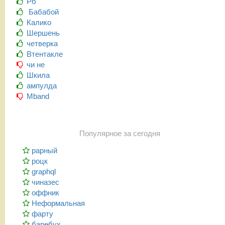
Рб
Бабабой
Калико
Шершень
четверка
Втентакле
чи не
Шкила
ампулда
Mband
Популярное за сегодня
рарный
роцк
graphql
чиназес
оффник
Неформальная
фарту
баребух