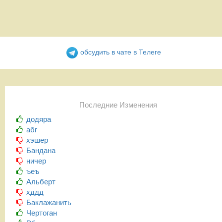
обсудить в чате в Телеге
Последние Изменения
додяра
абг
хэшер
Бандана
ничер
ъеъ
Альберт
хддд
Баклажанить
Чертоган