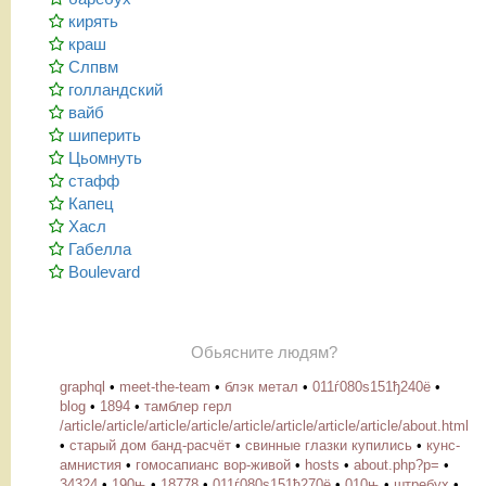
кирять
краш
Слпвм
голландский
вайб
шиперить
Цьомнуть
стафф
Капец
Хасл
Габелла
Boulevard
Обьясните людям?
graphql
•
meet-the-team
•
блэк метал
•
011ѓ080ѕ151ђ240ё
•
blog
•
1894
•
тамблер герл
/article/article/article/article/article/article/article/article/about.html
•
старый дом банд-расчёт
•
свинные глазки купились
•
кунс-
амнистия
•
гомосапианс вор-живой
•
hosts
•
about.php?p=
•
34324
•
190њ
•
18778
•
011ѓ080ѕ151ђ270ё
•
010њ
•
штребух
•