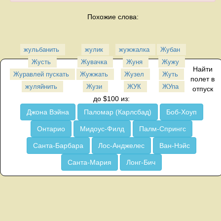
Похожие слова:
жульбанить
жулик
жужжалка
Жубан
Жусть
Жувачка
Жуня
Жужу
Найти
Журавлей пускать
Жужжать
Жузел
Жуть
полет в
жуляйнить
Жузи
ЖУК
ЖУпа
отпуск
до $100 из:
Джона Вэйна
Паломар (Карлсбад)
Боб-Хоуп
Онтарио
Мидоус-Филд
Палм-Спрингс
Санта-Барбара
Лос-Анджелес
Ван-Нэйс
Санта-Мария
Лонг-Бич