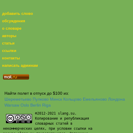
добавить слово
обсуждения
о словаре
авторы
статьи
ссылки
контакты
написать админам
Найти полет в отпуск до $100 из:
Шереметьево
Пулково
Минск
Кольцово
Емельяново
Лондона
Warsaw
Oslo
Berlin
Riga
©2012-2021 slang.su.
Копирование и републикация
словарных статей в
некоммерческих целях, при условии ссылки на