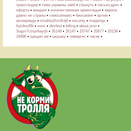
трансгендер
•
тема украины заёб
•
сбшнуть
•
писько-дроч
•
оферта
•
мандюк
•
количественная ориентацыя
•
европа
давно не страны
•
гомосапианс
•
биохакинг
•
артем
•
антикривда
•
vtsahta2tvs9ctj6
•
security
•
mappings
•
ltyk4ex88r
•
exec
•
devfest
•
billing
•
about.json
•
3uqyv7ctnyirfwyrjh
•
35149
•
35147
•
20747
•
20677
•
20136
•
19496
•
щищин ам
•
шкушку
•
чимиргес
•
часик
•