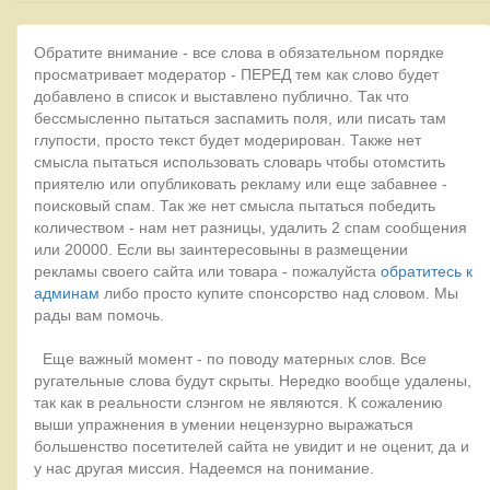
Обратите внимание - все слова в обязательном порядке
просматривает модератор - ПЕРЕД тем как слово будет
добавлено в список и выставлено публично. Так что
бессмысленно пытаться заспамить поля, или писать там
глупости, просто текст будет модерирован. Также нет
смысла пытаться использовать словарь чтобы отомстить
приятелю или опубликовать рекламу или еще забавнее -
поисковый спам. Так же нет смысла пытаться победить
количеством - нам нет разницы, удалить 2 спам сообщения
или 20000. Если вы заинтересовыны в размещении
рекламы своего сайта или товара - пожалуйста
обратитесь к
админам
либо просто купите спонсорство над словом. Мы
рады вам помочь.
Еще важный момент - по поводу матерных слов. Все
ругательные слова будут скрыты. Нередко вообще удалены,
так как в реальности слэнгом не являются. К сожалению
выши упражнения в умении нецензурно выражаться
большенство посетителей сайта не увидит и не оценит, да и
у нас другая миссия. Надеемся на понимание.