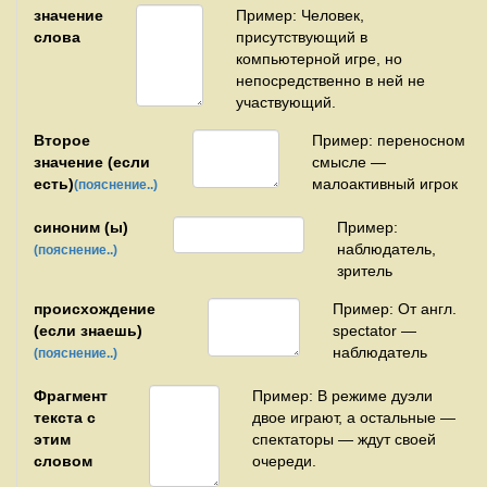
значение
Пример: Человек,
слова
присутствующий в
компьютерной игре, но
непосредственно в ней не
участвующий.
Второе
Пример: переносном
значение (если
смысле —
есть)
малоактивный игрок
(пояснение..)
синоним (ы)
Пример:
наблюдатель,
(пояснение..)
зритель
происхождение
Пример: От англ.
(если знаешь)
spectator —
наблюдатель
(пояснение..)
Фрагмент
Пример: В режиме дуэли
текста с
двое играют, а остальные —
этим
спектаторы — ждут своей
словом
очереди.