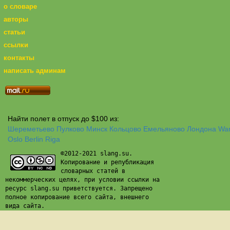
о словаре
авторы
статьи
ссылки
контакты
написать админам
Найти полет в отпуск до $100 из:
Шереметьево
Пулково
Минск
Кольцово
Емельяново
Лондона
Wa
Oslo
Berlin
Riga
©2012-2021 slang.su.
Копирование и републикация
словарных статей в
некоммерческих целях, при условии ссылки на
ресурс slang.su приветствуется. Запрещено
полное копирование всего сайта, внешнего
вида сайта.