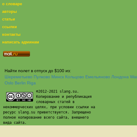
о словаре
авторы
статьи
ссылки
контакты
написать админам
Найти полет в отпуск до $100 из:
Шереметьево
Пулково
Минск
Кольцово
Емельяново
Лондона
Wa
Oslo
Berlin
Riga
©2012-2021 slang.su.
Копирование и републикация
словарных статей в
некоммерческих целях, при условии ссылки на
ресурс slang.su приветствуется. Запрещено
полное копирование всего сайта, внешнего
вида сайта.