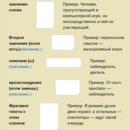
значение
Пример: Человек,
слова
присутствующий в
компьютерной игре, но
непосредственно в ней не
участвующий.
Второе
Пример: переносном
значение (если
смысле —
есть)
малоактивный игрок
(пояснение..)
синоним (ы)
Пример:
наблюдатель,
(пояснение..)
зритель
происхождение
Пример: От англ.
(если знаешь)
spectator —
наблюдатель
(пояснение..)
Фрагмент
Пример: В режиме дуэли
текста с
двое играют, а остальные —
этим
спектаторы — ждут своей
словом
очереди.