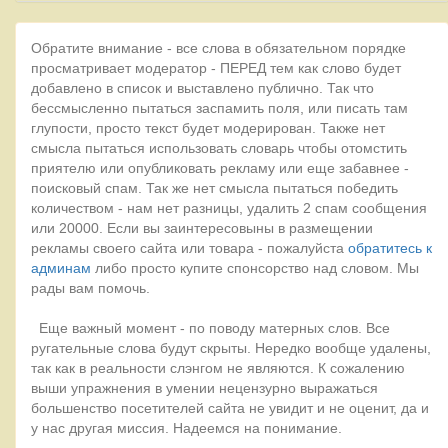
Обратите внимание - все слова в обязательном порядке
просматривает модератор - ПЕРЕД тем как слово будет
добавлено в список и выставлено публично. Так что
бессмысленно пытаться заспамить поля, или писать там
глупости, просто текст будет модерирован. Также нет
смысла пытаться использовать словарь чтобы отомстить
приятелю или опубликовать рекламу или еще забавнее -
поисковый спам. Так же нет смысла пытаться победить
количеством - нам нет разницы, удалить 2 спам сообщения
или 20000. Если вы заинтересовыны в размещении
рекламы своего сайта или товара - пожалуйста
обратитесь к
админам
либо просто купите спонсорство над словом. Мы
рады вам помочь.
Еще важный момент - по поводу матерных слов. Все
ругательные слова будут скрыты. Нередко вообще удалены,
так как в реальности слэнгом не являются. К сожалению
выши упражнения в умении нецензурно выражаться
большенство посетителей сайта не увидит и не оценит, да и
у нас другая миссия. Надеемся на понимание.