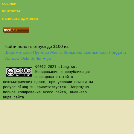
ссылки
контакты
написать админам
Найти полет в отпуск до $100 из:
Шереметьево
Пулково
Минск
Кольцово
Емельяново
Лондона
Warsaw
Oslo
Berlin
Riga
©2012-2021 slang.su.
Копирование и републикация
словарных статей в
некоммерческих целях, при условии ссылки на
ресурс slang.su приветствуется. Запрещено
полное копирование всего сайта, внешнего
вида сайта.