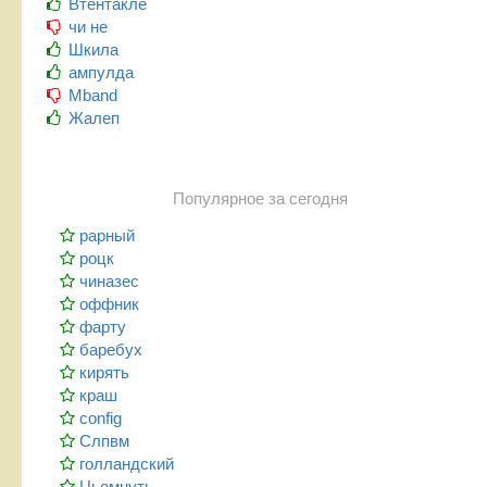
Втентакле
чи не
Шкила
ампулда
Mband
Жалеп
Популярное за сегодня
рарный
роцк
чиназес
оффник
фарту
баребух
кирять
краш
config
Слпвм
голландский
Цьомнуть