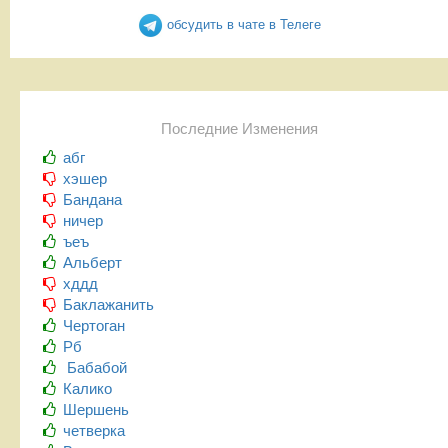
обсудить в чате в Телеге
Последние Изменения
абг
хэшер
Бандана
ничер
ъеъ
Альберт
хддд
Баклажанить
Чертоган
Рб
Бабабой
Калико
Шершень
четверка