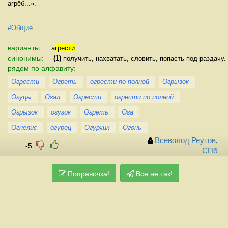
агрёб...».
#Общие
варианты:
а
грести
синонимы:
(1)
получить, нахватать, словить, попасть под раздачу.
рядом по алфавиту:
Огрести
Огреть
огрести по полной
Огрызок
Огуцы
Огал
Огрести
огрести по полной
Огрызок
огузок
Огреть
Ога
Огнелис
огурец
Огурчик
Огонь
Всеволод Реутов
,
-5
СПб
Поправочка!
Все не так!