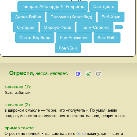
Генерал Абелардо Л. Родригес
Сан-Диего
Джона Вэйна
Паломар (Карлсбад)
Боб-Хоуп
Онтарио
Мидоус-Филд
Палм-Спрингс
Санта-Барбара
Лос-Анджелес
Ван-Нэйс
Лонг-Бич
Огрести
,
несов. неперех.
значение (1):
быть избитым.
значение (2):
в широком смысле — то же, что «получить». По умолчанию
подразумевается «получить нечто нежелательное, неприятное».
пример текста:
Огрести по полной. • «... сам на этого
быка
накинулся — сам и