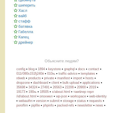
шиперить
Хасл
вайб
стафф
батявка
Габелла
Капец
дрейнер
Обьясните людям?
config
•
blog
•
1894
•
keystore
•
graphql
•
docs
•
contact
•
011ѓ080ѕ151ђ240ё
•
010њ
•
traffic-advice
•
templates
•
rdweb
•
products
•
private
•
manifest
•
import
•
hosts
•
dropzone
•
dashboard
•
client
•
bulk-upload
•
applications
•
35698
•
34324
•
27491
•
26563
•
22208
•
20900
•
2019
•
19173
•
190њ
•
18505
•
х/about.html
•
тамблер герл
/id/about.html
•
опохмел
•
wp-json
•
workspace
•
web-identity
•
webauthn
•
version
•
submit
•
storage
•
status
•
requests
•
poroflim
•
pipfile
•
phpinfo
•
packed-refs
•
newsletter
•
news
•