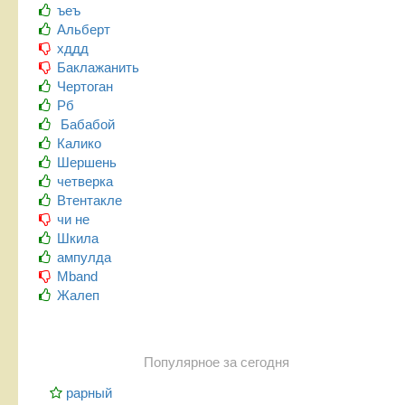
ъеъ
Альберт
хддд
Баклажанить
Чертоган
Рб
Бабабой
Калико
Шершень
четверка
Втентакле
чи не
Шкила
ампулда
Mband
Жалеп
Популярное за сегодня
рарный