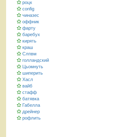
роцк
config
чиназес
оффник
фарту
баребух
кирять
краш
Слпвм
голландский
Цьомнуть
шиперить
Хасл
вайб
стафф
батявка
Габелла
дрейнер
рофлить