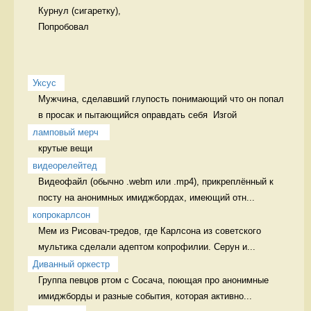
Курнул (сигаретку),

Попробовал 
Уксус
Мужчина, сделавший глупость понимающий что он попал 
в просак и пытающийся оправдать себя  Изгой
ламповый мерч 
крутые вещи 
видеорелейтед
Видеофайл (обычно .webm или .mp4), прикреплённый к 
посту на анонимных имиджбордах, имеющий отн...
копрокарлсон
Мем из Рисовач-тредов, где Карлсона из советского 
мультика сделали адептом копрофилии. Серун и...
Диванный оркестр
Группа певцов ртом с Сосача, поющая про анонимные 
имиджборды и разные события, которая активно...