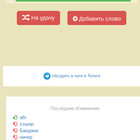
На удачу
Добавить слово
обсудить в чате в Телеге
Последние Изменения
абг
хэшер
Бандана
ничер