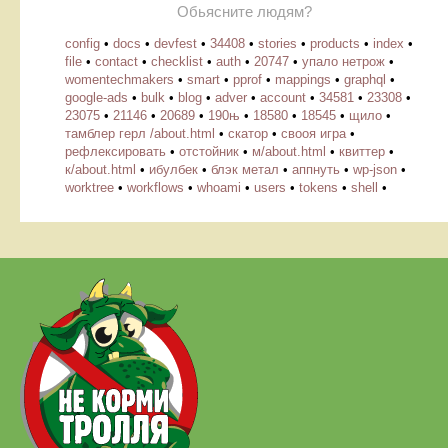
Обьясните людям?
config
•
docs
•
devfest
•
34408
•
stories
•
products
•
index
•
file
•
contact
•
checklist
•
auth
•
20747
•
упало нетрож
•
womentechmakers
•
smart
•
pprof
•
mappings
•
graphql
•
google-ads
•
bulk
•
blog
•
adver
•
account
•
34581
•
23308
•
23075
•
21146
•
20689
•
190њ
•
18580
•
18545
•
щило
•
тамблер герл /about.html
•
скатор
•
свооя игра
•
рефлексировать
•
отстойник
•
м/about.html
•
квиттер
•
к/about.html
•
ибулбек
•
блэк метал
•
аппнуть
•
wp-json
•
worktree
•
workflows
•
whoami
•
users
•
tokens
•
shell
•