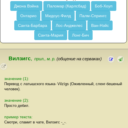
Джона Вэйна
Паломар (Карлсбад)
Боб-Хоуп
Онтарио
Мидоус-Филд
Палм-Спрингс
Санта-Барбара
Лос-Анджелес
Ван-Нэйс
Санта-Мария
Лонг-Бич
Вилзигс
,
прил., м. р.
(общение на серваках)
значение (1):
Перевод с латышского языка- Vilzīgs (Оживленный, сленг-бешеный
человек).
значение (2):
Просто дебил.
пример текста:
Смотри, спамит в чате, Вилзигс -_-.