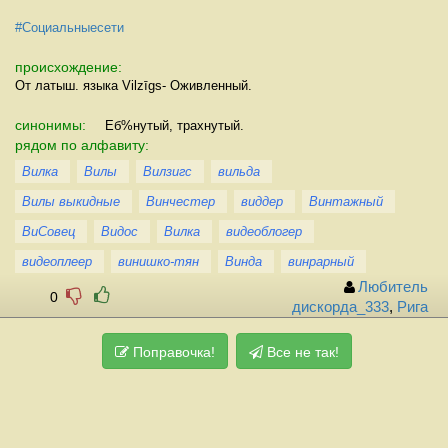
#Социальныесети
происхождение:
От латыш. языка Vilzīgs- Оживленный.
синонимы:
Еб%нутый, трахнутый.
рядом по алфавиту:
Вилка
Вилы
Вилзигс
вильда
Вилы выкидные
Винчестер
виддер
Винтажный
ВиСовец
Видос
Вилка
видеоблогер
видеоплеер
винишко-тян
Винда
винрарный
Любитель
0
дискорда_333
,
Рига
Поправочка!
Все не так!