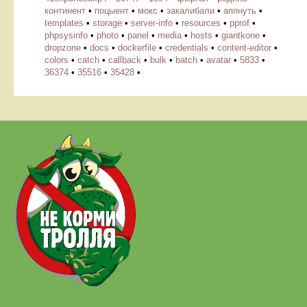
континент
•
поцыент
•
мокс
•
закалибали
•
аппнуть
•
templates
•
storage
•
server-info
•
resources
•
pprof
•
phpsysinfo
•
photo
•
panel
•
media
•
hosts
•
giantkone
•
dropzone
•
docs
•
dockerfile
•
credentials
•
content-editor
•
colors
•
catch
•
callback
•
bulk
•
batch
•
avatar
•
5833
•
36374
•
35516
•
35428
•