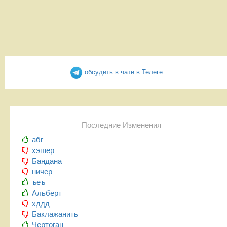
обсудить в чате в Телеге
Последние Изменения
абг
хэшер
Бандана
ничер
ъеъ
Альберт
хддд
Баклажанить
Чертоган