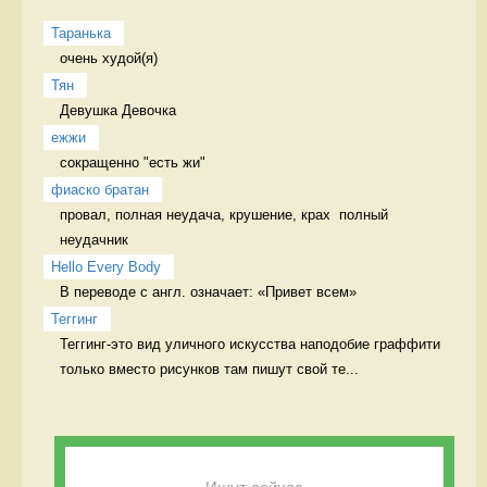
Таранька
очень худой(я) 
Тян
Девушка Девочка
ежжи
сокращенно "есть жи" 
фиаско братан
провал, полная неудача, крушение, крах  полный 
неудачник
Hello Every Body
В переводе с англ. означает: «Привет всем» 
Теггинг
Теггинг-это вид уличного искусства наподобие граффити 
только вместо рисунков там пишут свой те...