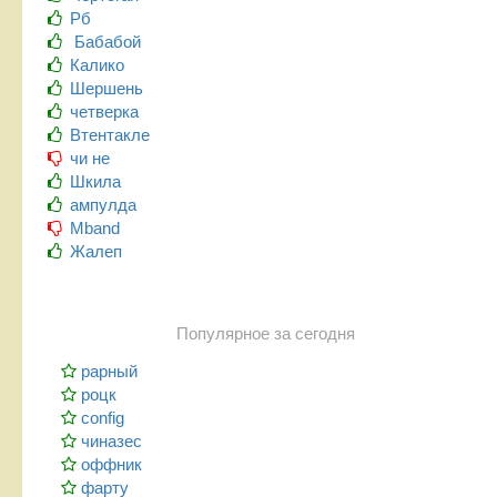
Рб
Бабабой
Калико
Шершень
четверка
Втентакле
чи не
Шкила
ампулда
Mband
Жалеп
Популярное за сегодня
рарный
роцк
config
чиназес
оффник
фарту