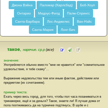
Джона Вэйна
Паломар (Карлсбад)
Боб-Хоуп
Онтарио
Мидоус-Филд
Палм-Спрингс
Санта-Барбара
Лос-Анджелес
Ван-Нэйс
Санта-Мария
Лонг-Бич
такое
,
наречие. ср.р
(все)
значение:
Употребляется обычно вместо "мне не нравится" или "сомнительное
удовольствие, я тебе скажу"...
Выражение недовольства тем или иным фактом, действием или
предметом (их сочетанием).
пример текста:
Ехать через весь город, для того, чтобы пол часа позаниматься в
тринажерке, ещё и за деньги? Такое, знаете ли! Я лучше дома от
пола поотжимаюсь да на турничке подтянусь; В шубе и с