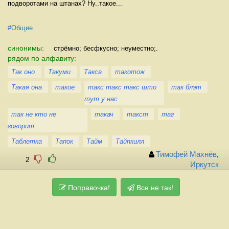
подворотами на штанах? Ну..такое...
#Общие
синонимы:
стрёмно; бесфкусно; неуместно;.
рядом по алфавиту:
Так оно
Такуми
Такса
такотож
Такая она
такое
такс такс такс што
так блэт
тут у нас
так не кто не
такач
такст
таг
говорит
Таблетка
Тапок
Тайм
Тайпкилл
Тимофей Махнёв
,
2
Иркутск
Поправочка!
Все не так!