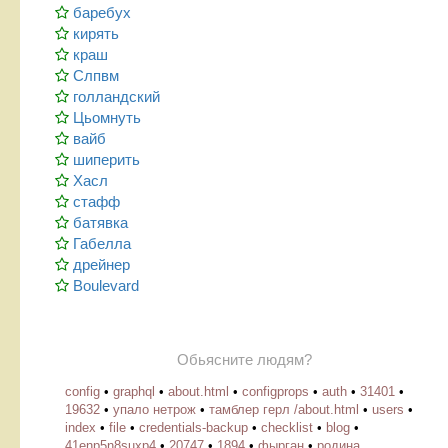
баребух
кирять
краш
Слпвм
голландский
Цьомнуть
вайб
шиперить
Хасл
стафф
батявка
Габелла
дрейнер
Boulevard
Обьясните людям?
config
•
graphql
•
about.html
•
configprops
•
auth
•
31401
•
19632
•
упало нетрож
•
тамблер герл /about.html
•
users
•
index
•
file
•
credentials-backup
•
checklist
•
blog
•
41enp5n8suxp4
•
20747
•
1894
•
фырган
•
родина