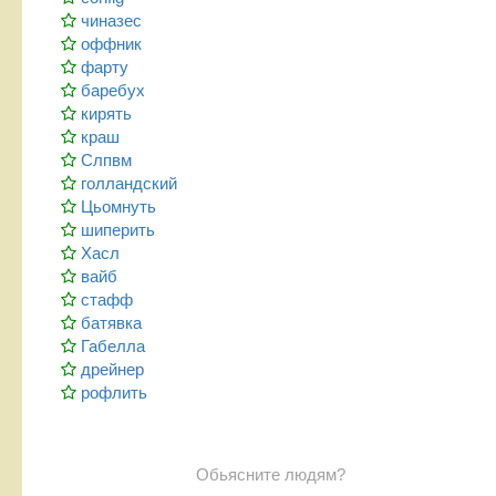
чиназес
оффник
фарту
баребух
кирять
краш
Слпвм
голландский
Цьомнуть
шиперить
Хасл
вайб
стафф
батявка
Габелла
дрейнер
рофлить
Обьясните людям?