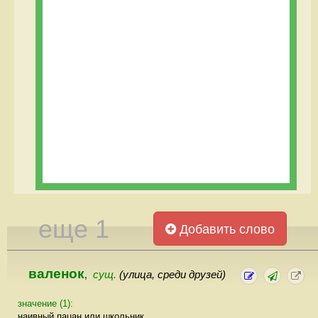
еще 1
Добавить слово
валенок
сущ.
(улица, среди друзей)
,
значение (1):
наивный пацан или школьник.