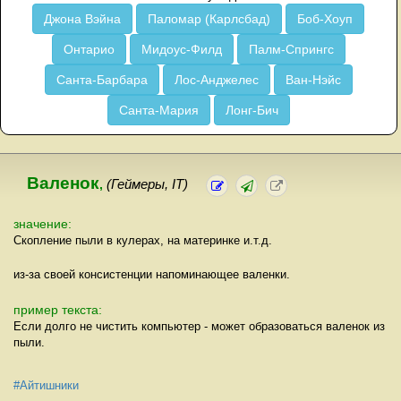
Джона Вэйна
Паломар (Карлсбад)
Боб-Хоуп
Онтарио
Мидоус-Филд
Палм-Спрингс
Санта-Барбара
Лос-Анджелес
Ван-Нэйс
Санта-Мария
Лонг-Бич
Валенок
,
(Геймеры, IT)
значение:
Скопление пыли в кулерах, на материнке и.т.д.
из-за своей консистенции напоминающее валенки.
пример текста:
Если долго не чистить компьютер - может образоваться валенок из
пыли.
#Айтишники