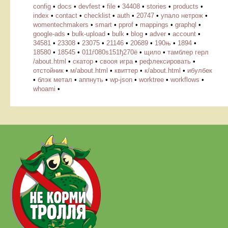
config
•
docs
•
devfest
•
file
•
34408
•
stories
•
products
•
index
•
contact
•
checklist
•
auth
•
20747
•
упало нетрож
•
womentechmakers
•
smart
•
pprof
•
mappings
•
graphql
•
google-ads
•
bulk-upload
•
bulk
•
blog
•
adver
•
account
•
34581
•
23308
•
23075
•
21146
•
20689
•
190њ
•
1894
•
18580
•
18545
•
011ѓ080ѕ151ђ270ё
•
щило
•
тамблер герл
/about.html
•
скатор
•
свооя игра
•
рефлексировать
•
отстойник
•
м/about.html
•
квиттер
•
к/about.html
•
ибулбек
•
блэк метал
•
аппнуть
•
wp-json
•
worktree
•
workflows
•
whoami
•