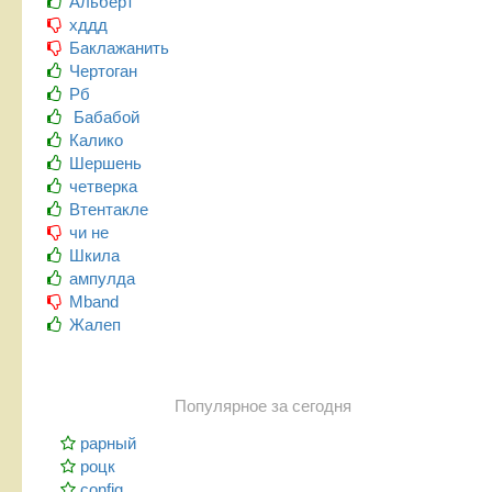
Альберт
хддд
Баклажанить
Чертоган
Рб
Бабабой
Калико
Шершень
четверка
Втентакле
чи не
Шкила
ампулда
Mband
Жалеп
Популярное за сегодня
рарный
роцк
config