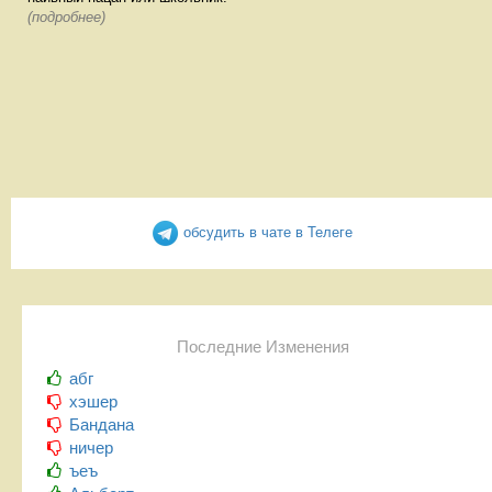
(подробнее)
обсудить в чате в Телеге
Последние Изменения
абг
хэшер
Бандана
ничер
ъеъ