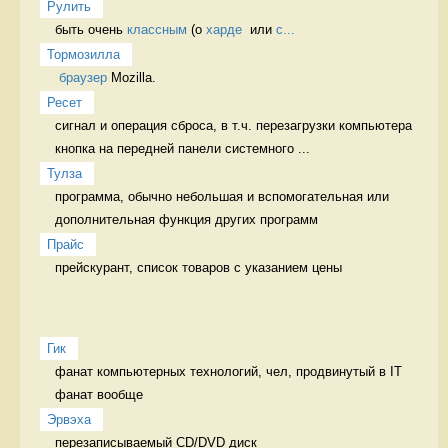
Рулить
быть очень 
классным
 (о 
харде
  или 
с...
Тормозилла
браузер
 Mozilla. 
Ресет
сигнал и операция сброса, в т.ч. перезагрузки компьютера 
кнопка на передней панели системного ...
Тулза
программа, обычно небольшая и вспомогательная или 
дополнительная функция других программ 
Прайс
прейскурант, список товаров с указанием цены 
Гик
фанат компьютерных технологий, чел, продвинутый в IT 
фанат вообще
Эрвэха
перезаписываемый CD/DVD диск 