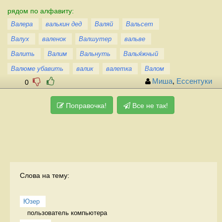
рядом по алфавиту:
Валера
валькин дед
Валяй
Вальсет
Валух
валенок
Валшутер
вальве
Валить
Валим
Вальнуть
Валья́жный
Валюме убавить
валик
валетка
Валом
Миша
,
Ессентуки
0
Поправочка!
Все не так!
Слова на тему:
Юзер
пользователь компьютера 