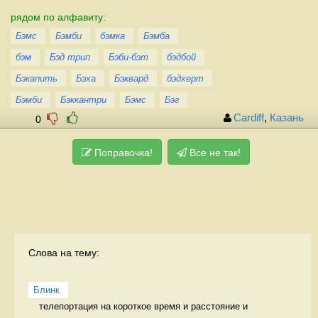
рядом по алфавиту:
Бэмс
Бэмби
бэмка
Бэмба
бэм
Бэд трип
Бэби-бэт
бэдбой
Бэкапить
Бэха
Бэквард
бэдхерт
Бэмби
Бэккантри
Бэмс
Бэг
Cardiff
,
Казань
0
Поправочка!
Все не так!
Слова на тему:
Блинк
телепортация на короткое время и расстояние и 