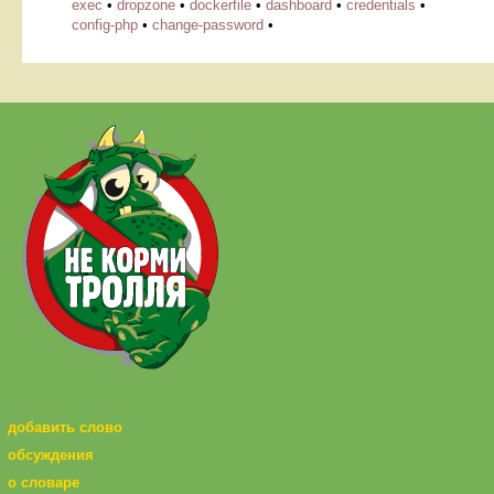
exec
•
dropzone
•
dockerfile
•
dashboard
•
credentials
•
config-php
•
change-password
•
добавить слово
обсуждения
о словаре