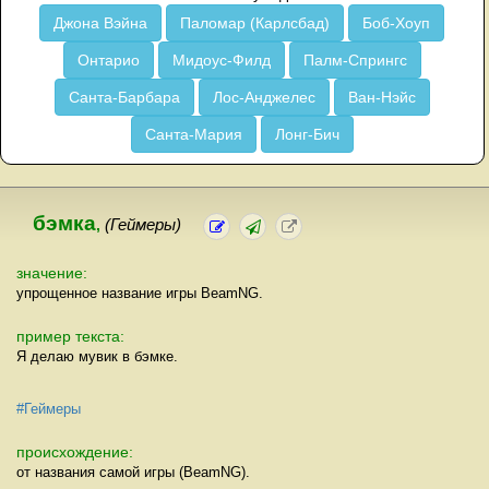
Джона Вэйна
Паломар (Карлсбад)
Боб-Хоуп
Онтарио
Мидоус-Филд
Палм-Спрингс
Санта-Барбара
Лос-Анджелес
Ван-Нэйс
Санта-Мария
Лонг-Бич
бэмка
,
(Геймеры)
значение:
упрощенное название игры BeamNG.
пример текста:
Я делаю мувик в бэмке.
#Геймеры
происхождение:
от названия самой игры (BeamNG).