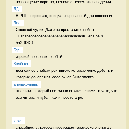
возвращение обратно, позволяет избежать нападения 
ДД
В РПГ - персонаж, специализированный для нанесения 
Лол
Смешной чудик. Даже не просто смешной, а 
«Hahahahhahhahahahahahahahhahahahh...eha ha h 
haXDDDD...
Гер
игровой персонаж. особый 
Зелёнка
доспехи со слабым рейтингом, которые легко добыть и 
которые добавляют мало очков (интеллекта, ...
агрошкольник
школьник, который постоянно агрится, спамит в чате, что 
все читеры и нубы - как и просто агро....
хекс
способность, которая превращает вражеского юнита в 