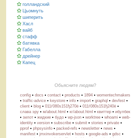
голландский
Цьомнуть
шиперить
Хасл
вайб
стафф
батявка
Габелла
дрейнер
Капец
Обьясните людям?
config
•
docs
•
contact
•
products
•
1894
•
womentechmakers
•
traffic-advice
•
keystore
•
info
•
import
•
graphql
•
devfest
•
client
•
blog
•
011ѓ080ѕ151ђ270ё
•
011ѓ080ѕ151ђ240ё
•
слава эру
•
м/about.html
•
кг/about.html
•
квиттер
•
ибулбек
•
зилот
•
жидкие
•
будо
•
wp-json
•
worktree
•
whoami
•
web-
identity
•
version
•
subscribe
•
submit
•
stories
•
private
•
pprof
•
phpsysinfo
•
packed-refs
•
newsletter
•
news
•
manifest
•
jmxinvokerservlet
•
hosts
•
google-ads
•
gdsc
•