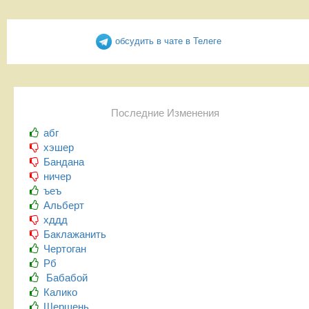
обсудить в чате в Телеге
Последние Изменения
абг
хэшер
Бандана
ничер
ъеъ
Альберт
хддд
Баклажанить
Чертоган
Рб
Бабабой
Калико
Шершень