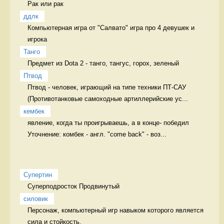
Рак или рак 
ддлк
Компьютерная игра от "Салвато" игра про 4 девушек и 
игрока
Танго
Предмет из Dota 2 - танго, тангус, горох, зеленый 
Птвод
Птвод - человек, играющий на типе техники ПТ-САУ 
(Противотанковые самоходные артиллерийские ус...
кембек
явление, когда ты проигрываешь, а в конце- победил 
Уточнение: комбек - англ. "come back" - воз...
Супертин
Суперподросток Продвинутый
силовик
Персонаж, компьютерный игр навыком которого является 
сила и стойкость. 