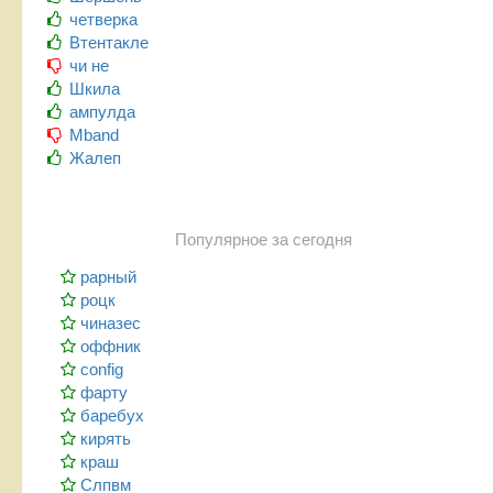
четверка
Втентакле
чи не
Шкила
ампулда
Mband
Жалеп
Популярное за сегодня
рарный
роцк
чиназес
оффник
config
фарту
баребух
кирять
краш
Слпвм