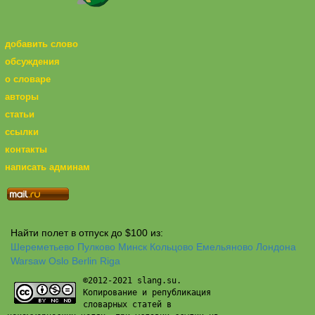
добавить слово
обсуждения
о словаре
авторы
статьи
ссылки
контакты
написать админам
Найти полет в отпуск до $100 из:
Шереметьево
Пулково
Минск
Кольцово
Емельяново
Лондона
Warsaw
Oslo
Berlin
Riga
©2012-2021 slang.su.
Копирование и републикация
словарных статей в