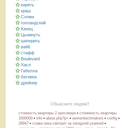
кирять
краш
Слпвм
голландский
Капец
Цьомнуть
шиперить
вайб
стафф
Boulevard
Хасл
Габелла
батявка
дрейнер
Обьясните людям?
стоимость квартиры 2 кросовера
•
стоимиость квартиры
2000000
•
info
•
about.php?p=
•
womentechmakers
•
config
•
28947
•
слава пика смотрит за западной укаиной
•