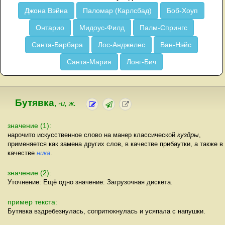
Джона Вэйна
Паломар (Карлсбад)
Боб-Хоуп
Онтарио
Мидоус-Филд
Палм-Спрингс
Санта-Барбара
Лос-Анджелес
Ван-Нэйс
Санта-Мария
Лонг-Бич
Бутявка
,
-и, ж.
значение (1):
нарочито искусственное слово на манер классической
куздры
,
применяется как замена других слов, в качестве прибаутки, а также в
качестве
ника
.
значение (2):
Уточнение: Ещё одно значение: Загрузочная дискета.
пример текста:
Бутявка вздребезнулась, сопритюкнулась и усяпала с напушки.