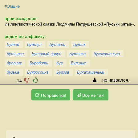
#Общие
происхождение:
Из лингвистической сказки Людмилы Петрушевской «Пуськи бятые».
рядом по алфавиту:
Бутер
Бутлуп
Бутить
Бутик
бутырка
Бутовый вирус
Бутявка
бугагашенька
буллинг
Буробить
буе
Булшит
бузька
Букроссинг
Бугога
Бухахашеньки
не назвался.
-14
Поправочка!
Все не так!