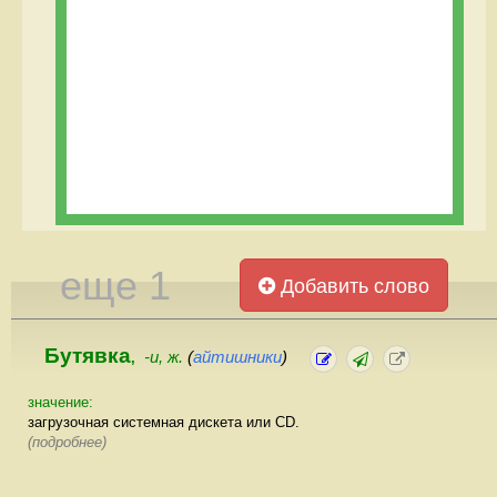
еще 1
Добавить слово
Бутявка
-и, ж.
(
айтишники
)
,
значение:
загрузочная системная дискета или CD.
(подробнее)