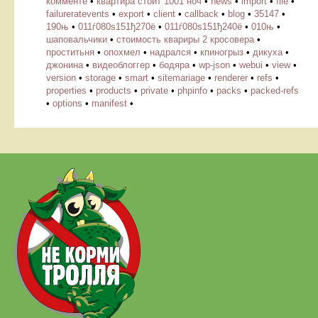
комменте
•
квартира стоит 1001 ноч
•
news
•
import
•
file
•
failureratevents
•
export
•
client
•
callback
•
blog
•
35147
•
190њ
•
011ѓ080ѕ151ђ270ё
•
011ѓ080ѕ151ђ240ё
•
010њ
•
шаповальчики
•
стоимость квариры 2 кросовера
•
проститьня
•
опохмел
•
надрался
•
кпиногрыз
•
дикуха
•
джонина
•
видеоблоггер
•
бодяра
•
wp-json
•
webui
•
view
•
version
•
storage
•
smart
•
sitemariage
•
renderer
•
refs
•
properties
•
products
•
private
•
phpinfo
•
packs
•
packed-refs
•
options
•
manifest
•