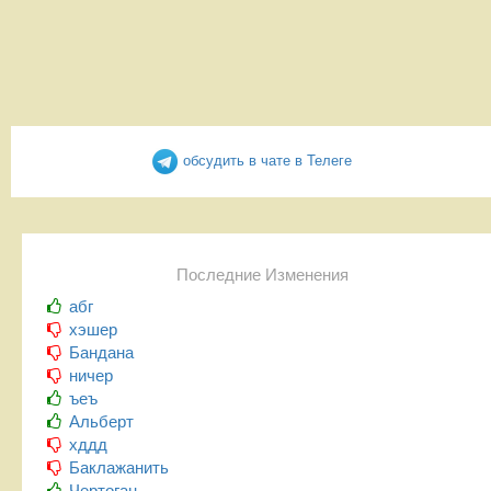
обсудить в чате в Телеге
Последние Изменения
абг
хэшер
Бандана
ничер
ъеъ
Альберт
хддд
Баклажанить
Чертоган