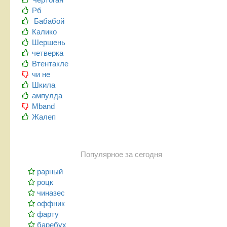
Рб
Бабабой
Калико
Шершень
четверка
Втентакле
чи не
Шкила
ампулда
Mband
Жалеп
Популярное за сегодня
рарный
роцк
чиназес
оффник
фарту
баребух