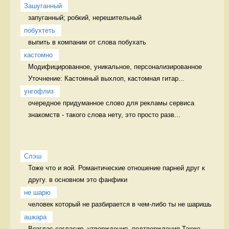
Зашуганный
запуганный; робкий, нерешительный  
побухтеть
выпить в компании от слова побухать 
кастомно
Модифицированное, уникальное, персонализированное 
Уточнение: Кастомный выхлоп, кастомная гитар...
унгофлиз
очередное придуманное слово для рекламы сервиса 
знакомств - такого слова нету, это просто разв...
Слэш
Тоже что и яой. Романтические отношение парней друг к 
другу. в основном это фанфики
не шарю
человек который не разбирается в чем-либо ты не шаришь 
ашкара
Возглас согласия, утверждения, подтверждения Также 