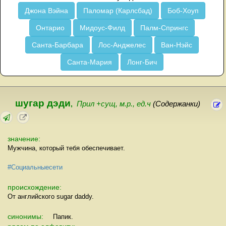
Джона Вэйна
Паломар (Карлсбад)
Боб-Хоуп
Онтарио
Мидоус-Филд
Палм-Спрингс
Санта-Барбара
Лос-Анджелес
Ван-Нэйс
Санта-Мария
Лонг-Бич
шугар дэди
,
Прил +сущ, м.р., ед.ч
(Содержанки)
значение:
Мужчина, который тебя обеспечивает.
#Социальныесети
происхождение:
От английского sugar daddy.
синонимы:
Папик.