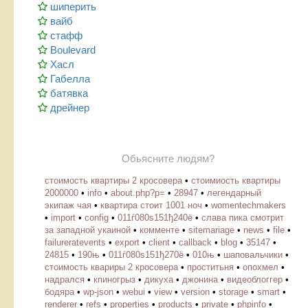
шиперить
вайб
стафф
Boulevard
Хасл
Габелла
батявка
дрейнер
Обьясните людям?
стоимость квартиры 2 кросовера
•
стоимиость квартиры
2000000
•
info
•
about.php?p=
•
28947
•
легендарный
экипаж чая
•
квартира стоит 1001 ноч
•
womentechmakers
•
import
•
config
•
011ѓ080ѕ151ђ240ё
•
слава пика смотрит
за западной укаиной
•
комменте
•
sitemariage
•
news
•
file
•
failureratevents
•
export
•
client
•
callback
•
blog
•
35147
•
24815
•
190њ
•
011ѓ080ѕ151ђ270ё
•
010њ
•
шаповальчики
•
стоимость квариры 2 кросовера
•
проститьня
•
опохмел
•
надрался
•
кпиногрыз
•
дикуха
•
джонина
•
видеоблоггер
•
бодяра
•
wp-json
•
webui
•
view
•
version
•
storage
•
smart
•
renderer
•
refs
•
properties
•
products
•
private
•
phpinfo
•