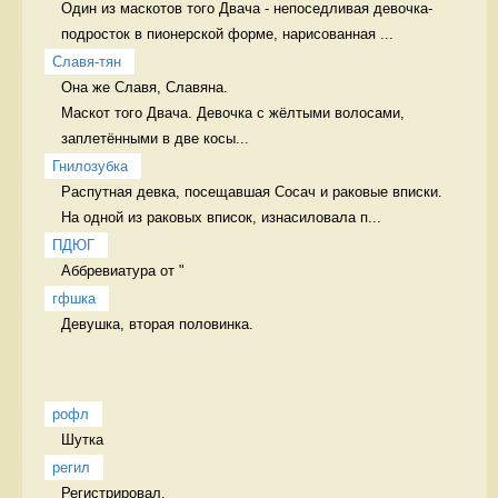
Один из маскотов того Двача - непоседливая девочка-
подросток в пионерской форме, нарисованная ...
Славя-тян
Она же Славя, Славяна.

Маскот того Двача. Девочка с жёлтыми волосами, 
заплетёнными в две косы...
Гнилозубка
Распутная девка, посещавшая Сосач и раковые вписки. 
На одной из раковых вписок, изнасиловала п...
ПДЮГ
Аббревиатура от "
гфшка
Девушка, вторая половинка.  
рофл
Шутка 
регил
Регистрировал. 