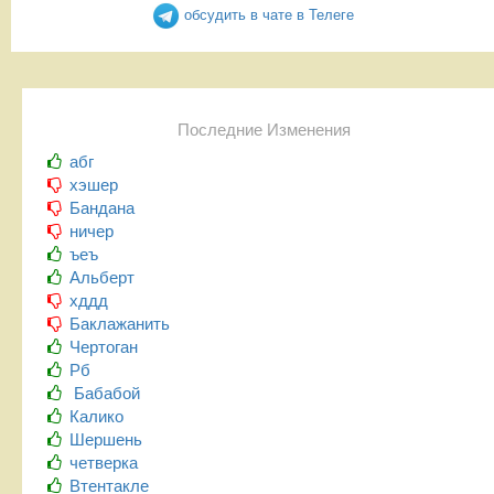
обсудить в чате в Телеге
Последние Изменения
абг
хэшер
Бандана
ничер
ъеъ
Альберт
хддд
Баклажанить
Чертоган
Рб
Бабабой
Калико
Шершень
четверка
Втентакле