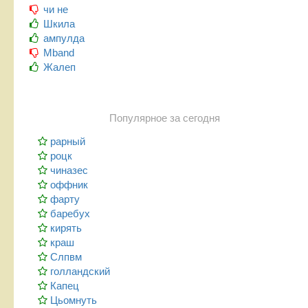
чи не
Шкила
ампулда
Mband
Жалеп
Популярное за сегодня
рарный
роцк
чиназес
оффник
фарту
баребух
кирять
краш
Слпвм
голландский
Капец
Цьомнуть