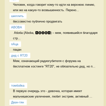
Человек, когда говорит кому-то идти на верхнюю линию, 
или же на какую-то возвышенность. Перено...
шиллить
бессовестно публично продвигать 
ABOBA
 Абоба (Aboba, 🅰🅑🅞🅑🅰) – мем, появившийся благодаря 
стр...
пАца
пацан 
дид с RT20
Мем, означающий радиогубителя с форума на 
бесплатном хостинге "RT20", не обязательно дед, но п...
томбойка
В первую очередь это - девочка, которая имеет 
мальчишеские увлечения, любит экстрим, активный ...
Двач-тян