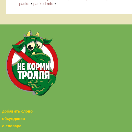
packs
•
packed-refs
•
добавить слово
обсуждения
о словаре