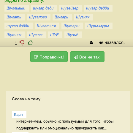
рядом по алфавиту:
Шугливый
шугар дэди
шугейзер
шугар дедди
Шугать
Шугалово
Шугарь
Шугняк
шугар дэдди
Шугаться
Шутеры
Шуры-муры
Шутник
Шугняк
ШУЕ
Шузьё
не назвался.
1
Поправочка!
Все не так!
Слова на тему:
Карл
интернет-мем, обычно используемый для того, чтобы 
подчеркнуть или эмоционально приукрасить как...