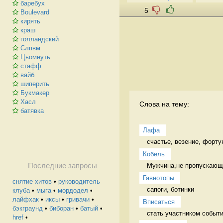
баребух
5
Boulevard
кирять
краш
голландский
Слпвм
Цьомнуть
стафф
вайб
шиперить
Букмакер
Хасл
Слова на тему:
батявка
Лафа
счастье, везение, форту
Кобель
Мужчина,не пропускающи
Последние запросы
Гавнотопы
снятие хитов
•
руководитель
сапоги, ботинки 
клуба
•
мыга
•
мордодел
•
лайфхак
•
иксы
•
гривачи
•
Вписаться
бэкграунд
•
биборан
•
батый
•
стать участником событи
href
•