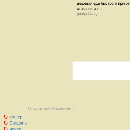
дешёвая еда быстрого пригот
стакане» и т.п.
(подробнее)
Последние Изменения
хэшер
Бандана
ничер