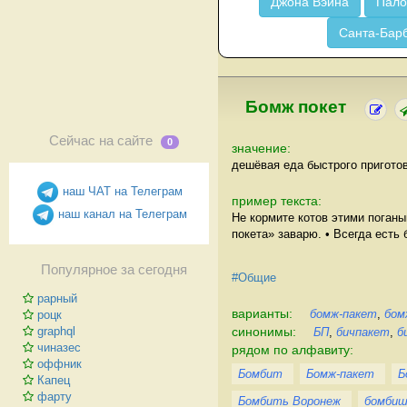
Джона Вэйна
Пало
Санта-Бар
Бомж покет
Сейчас на сайте
0
значение:
дешёвая еда быстрого приготов
наш ЧАТ на Телеграм
пример текста:
наш канал на Телеграм
Не кормите котов этими поган
покета» заварю. • Всегда есть
Популярное за сегодня
#Общие
рарный
варианты:
бомж-пакет
,
бом
роцк
синонимы:
graphql
БП
,
бичпакет
,
б
чиназес
рядом по алфавиту:
оффник
Бомбит
Бомж-пакет
Б
Капец
фарту
Бомбить Воронеж
бомби