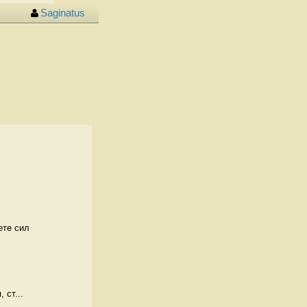
Sаginatus
ете сил
 ст...