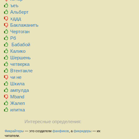
ъеъ
Альберт
хддд
Баклажанить
Чертоган
Рб
Бабабой
Калико
Шершень
четверка
Втентакле
чи не
Шкила
ампулда
Mband
Жалеп
илитка
Интересные определения:
Фикрайтеры
— это создатели
фанфиков
, а
фикридеры
— их
читатели.