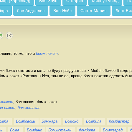
мар (Карлсбад)
Боб-Хоуп
Онтарио
Мидоус-Филд
Па
бара
Лос-Анджелес
Ван-Нэйс
Санта-Мария
Лонг-Би
ления, то же, что и
бомж-пакет
.
ыми бомж покетами и коты не будут раздуваться. • Моё любимое блюдо 
 бомж покет «Ролтон». • Неа, там не ел, проще бомж покетов сделать был
жпакет
, бомжпокет, бомж-покет
ич-пакет
,
бомжстакан
.
омба
Бомбовски
Бомжара
Бомонд
Бомбила
бомбастер
шь
Бома
Бомбинг
Бомжстакан
бомбита
Бомжеград