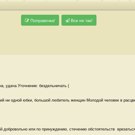
Поправочка!
Все не так!
на, удача Уточнение: бездельничать (
й ни одной юбки, большой любитель женщин Молодой человек в расцв
й добровольно или по принуждению, стечению обстоятельств  врезаться,