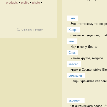
products
•
pipfile
•
photo
•
лайк
Это что-то кому-то  понр
Слова по темам
Хивря
Смешное существо, слабо
ивж
Иди в жопу Достал
Сицк
Что-то крутое, модное.  
каэсер
игрок в Counter strike Gl
реликвия
Вещь, хранимая как пам
экселент
От английского слова "Ex