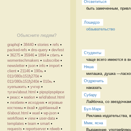
Отсветиться
быть замеченным, привл
Лошидзэ
обзывательство
Обьясните людям?
graphql
•
38440
•
stories
•
refs
•
packed-refs
•
dns-query
•
devfest
Студенты
•
36275
•
35946
•
1894
•
сбить
•
чаще всего имеются в ви
womentechmakers
•
subscribe
•
newsletter
•
json
•
info
•
import
•
Няша
client
•
21146
•
190њ
•
милашка, душка —ласково
011ѓ080ѕ151ђ270ё
•
Отдрючить
011ѓ080ѕ151ђ240ё
•
010њ
•
хуепыжить
•
учгнр
•
наказать 
тугач/about.html
•
рірѕрїрѕрёрєи
Cубару
•
реасс
•
мабол
•
м/id/about.html
Лайбочка, со звездочкам
•
лезбиян
•
исходник
•
игровые
костюмы
•
ёкай
•
дрёбанный
•
Бул-Марк
б/about.html
•
wuel
•
wp-json
•
Реклама издательства, в
workflows
•
view
•
user-data
•
Ммм, ясна
templates
•
team
•
smart
•
requests
•
reportserver
•
rdweb
•
Выражение, употребляюще