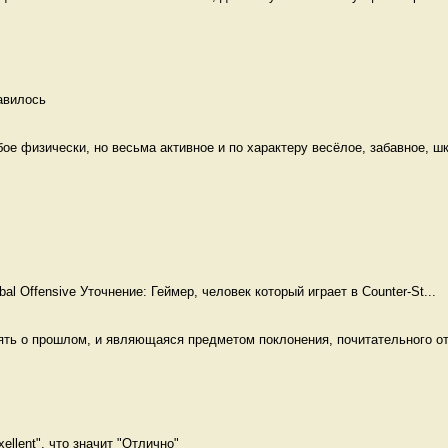
авилось 
е физически, но весьма активное и по характеру весёлое, забавное, шк
obal Offensive Уточнение: Геймер, человек который играет в Counter-St...
ять о прошлом, и являющаяся предметом поклонения, почитательного от
ellent", что значит "Отлично" 