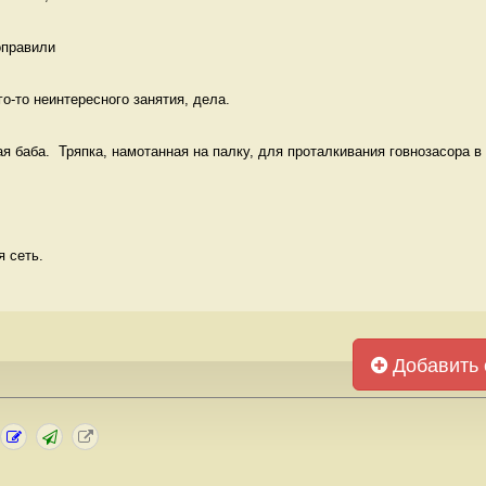
оправили 
о-то неинтересного занятия, дела.  
я баба.  Тряпка, намотанная на палку, для проталкивания говнозасора в у
 сеть. 
Добавить 