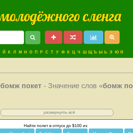
 молодёжного сленга
Й
К
Л
М
Н
О
П
Р
С
Т
У
Ф
Х
Ц
Ч
Ш
Щ
Ъ
Ы
Ь
Э
Ю
Я
е
бомж покет
- Значение слов «
бомж по
развернуть всё
Найти полет в отпуск до $100 из: