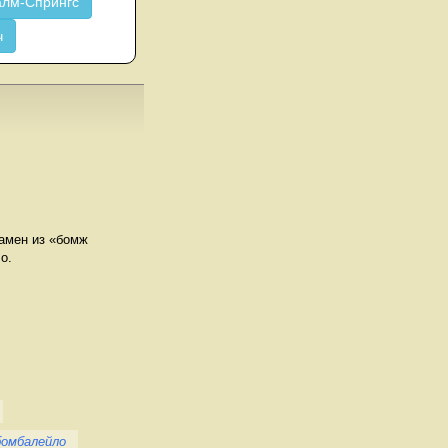
лм-Спрингс
ч
рамен из «бомж
о.
бомбалейло