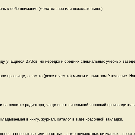
ечь к себе внимание (желательное или нежелательное)

ду учащиеся ВУЗов, но нередко и средних специальных учебных заведен
е прозвище, о ком-то (реже о чем-то) милом и приятном Уточнение: Ня
и на решетке радиатора, чаще всего синенькая! японский производитель 
кладываемая в книгу, журнал, каталог в виде красочной закладки. 
еся в непонятных или понятных , даже неуместных ситуациях.  просто к