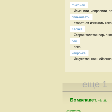
фиксили
Изменили, исправили, п
отлынивать
стараться избежать каког
Квочка
Старая толстая ворчлива
бай
пока 
нейронка
Искусственная нейронная
еще 1
Бомжпакет
-а, м.
,
значение: