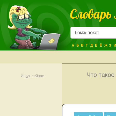
Словарь
А
Б
В
Г
Д
Е
Ё
Ж
З
И
Что тако
Ищут сейчас