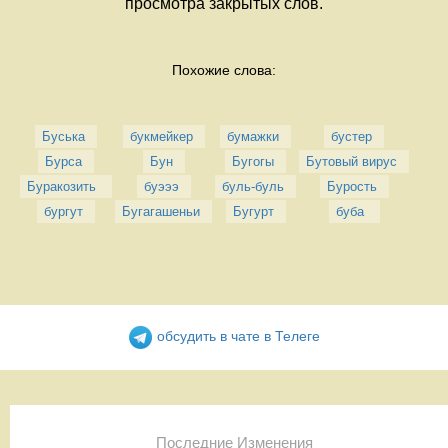
просмотра закрытых слов.
Похожие слова:
Буська
букмейкер
бумажки
бустер
Бурса
Бун
Бугогы
Бутовый вирус
Буракозить 
буэээ
буль-буль
Бурость
бургут
Бугагашеньи
Бугурт
буба 
обсудить в чате в Телеге
Последние Изменения