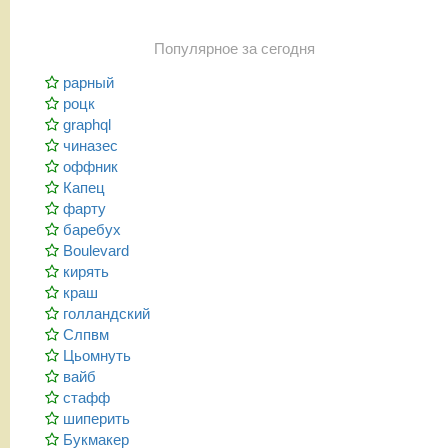
Популярное за сегодня
рарный
роцк
graphql
чиназес
оффник
Капец
фарту
баребух
Boulevard
кирять
краш
голландский
Слпвм
Цьомнуть
вайб
стафф
шиперить
Букмакер