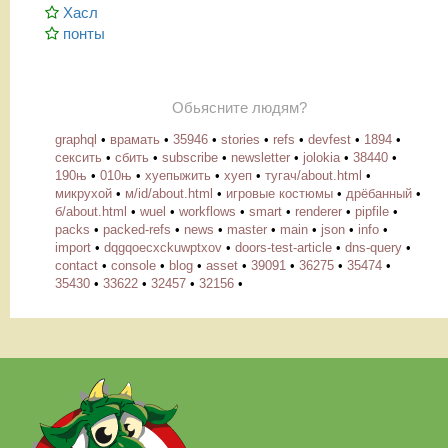
Хасл
понты
Обьясните людям?
graphql
•
врамать
•
35946
•
stories
•
refs
•
devfest
•
1894
•
сексить
•
сбить
•
subscribe
•
newsletter
•
jolokia
•
38440
•
190њ
•
010њ
•
хуепыжить
•
хуеп
•
тугач/about.html
•
микрухой
•
м/id/about.html
•
игровые костюмы
•
дрёбанный
•
б/about.html
•
wuel
•
workflows
•
smart
•
renderer
•
pipfile
•
packs
•
packed-refs
•
news
•
master
•
main
•
json
•
info
•
import
•
dqgqoecxckuwptxov
•
doors-test-article
•
dns-query
•
contact
•
console
•
blog
•
asset
•
39091
•
36275
•
35474
•
35430
•
33622
•
32457
•
32156
•