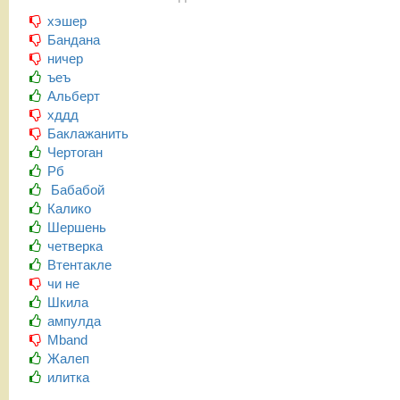
хэшер
Бандана
ничер
ъеъ
Альберт
хддд
Баклажанить
Чертоган
Рб
Бабабой
Калико
Шершень
четверка
Втентакле
чи не
Шкила
ампулда
Mband
Жалеп
илитка