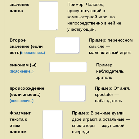
значение
Пример: Человек,
слова
присутствующий в
компьютерной игре, но
непосредственно в ней не
участвующий.
Второе
Пример: переносном
значение (если
смысле —
есть)
малоактивный игрок
(пояснение..)
синоним (ы)
Пример:
наблюдатель,
(пояснение..)
зритель
происхождение
Пример: От англ.
(если знаешь)
spectator —
наблюдатель
(пояснение..)
Фрагмент
Пример: В режиме дуэли
текста с
двое играют, а остальные —
этим
спектаторы — ждут своей
словом
очереди.