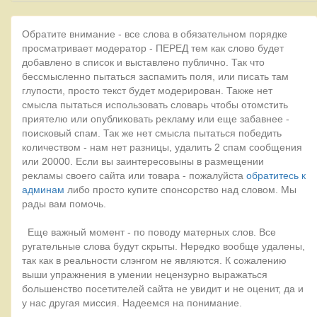
Обратите внимание - все слова в обязательном порядке
просматривает модератор - ПЕРЕД тем как слово будет
добавлено в список и выставлено публично. Так что
бессмысленно пытаться заспамить поля, или писать там
глупости, просто текст будет модерирован. Также нет
смысла пытаться использовать словарь чтобы отомстить
приятелю или опубликовать рекламу или еще забавнее -
поисковый спам. Так же нет смысла пытаться победить
количеством - нам нет разницы, удалить 2 спам сообщения
или 20000. Если вы заинтересовыны в размещении
рекламы своего сайта или товара - пожалуйста
обратитесь к
админам
либо просто купите спонсорство над словом. Мы
рады вам помочь.
Еще важный момент - по поводу матерных слов. Все
ругательные слова будут скрыты. Нередко вообще удалены,
так как в реальности слэнгом не являются. К сожалению
выши упражнения в умении нецензурно выражаться
большенство посетителей сайта не увидит и не оценит, да и
у нас другая миссия. Надеемся на понимание.