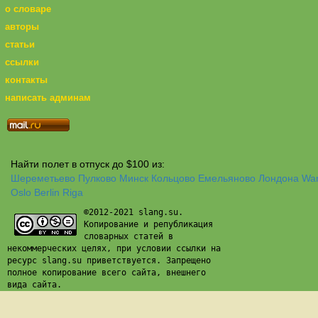
о словаре
авторы
статьи
ссылки
контакты
написать админам
Найти полет в отпуск до $100 из:
Шереметьево
Пулково
Минск
Кольцово
Емельяново
Лондона
Wa
Oslo
Berlin
Riga
©2012-2021 slang.su.
Копирование и републикация
словарных статей в
некоммерческих целях, при условии ссылки на
ресурс slang.su приветствуется. Запрещено
полное копирование всего сайта, внешнего
вида сайта.