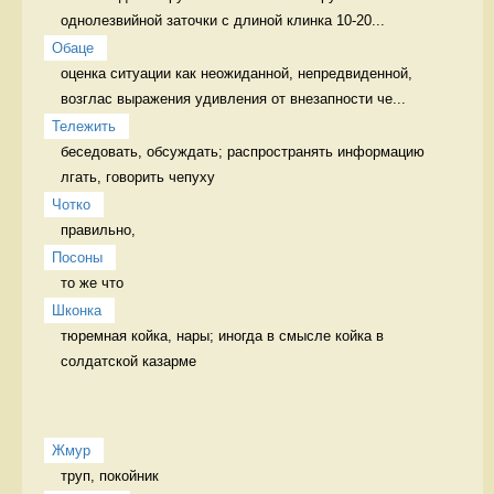
однолезвийной заточки с длиной клинка 10-20...
Обаце
оценка ситуации как неожиданной, непредвиденной, 
возглас выражения удивления от внезапности че...
Тележить
беседовать, обсуждать; распространять информацию 
лгать, говорить чепуху
Чотко
правильно, 
Посоны
то же что 
Шконка
тюремная койка, нары; иногда в смысле койка в 
солдатской казарме 
Жмур
труп, покойник 