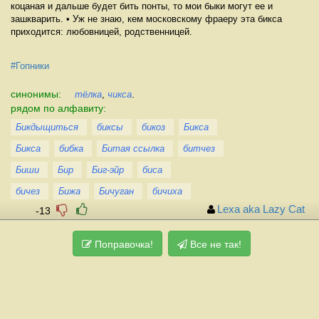
коцаная и дальше будет бить понты, то мои быки могут ее и
зашкварить. • Уж не знаю, кем московскому фраеру эта бикса
приходится: любовницей, родственницей.
#Гопники
синонимы:
тёлка
,
чикса
.
рядом по алфавиту:
Бикдыщиться
биксы
бикоз
Бикса
Бикса
бибка
Битая ссылка
битчез
Биши
Бир
Биг-эйр
биса
бичез
Бижа
Бичуган
бичиха
Lexa aka Lazy Cat
-13
Поправочка!
Все не так!