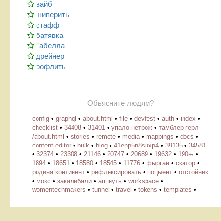
вайб
шиперить
стафф
батявка
Габелла
дрейнер
рофлить
Обьясните людям?
config
•
graphql
•
about.html
•
file
•
devfest
•
auth
•
index
•
checklist
•
34408
•
31401
•
упало нетрож
•
тамблер герл
/about.html
•
stories
•
remote
•
media
•
mappings
•
docs
•
content-editor
•
bulk
•
blog
•
41enp5n8suxp4
•
39135
•
34581
•
32374
•
23308
•
21146
•
20747
•
20689
•
19632
•
190њ
•
1894
•
18651
•
18580
•
18545
•
11776
•
фырган
•
скатор
•
родина континент
•
рефлексировать
•
поцыент
•
отстойник
•
мокс
•
закалибали
•
аппнуть
•
workspace
•
womentechmakers
•
tunnel
•
travel
•
tokens
•
templates
•