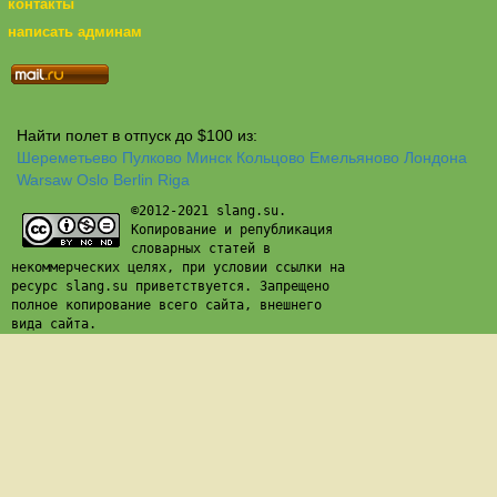
контакты
написать админам
Найти полет в отпуск до $100 из:
Шереметьево
Пулково
Минск
Кольцово
Емельяново
Лондона
Warsaw
Oslo
Berlin
Riga
©2012-2021 slang.su.
Копирование и републикация
словарных статей в
некоммерческих целях, при условии ссылки на
ресурс slang.su приветствуется. Запрещено
полное копирование всего сайта, внешнего
вида сайта.