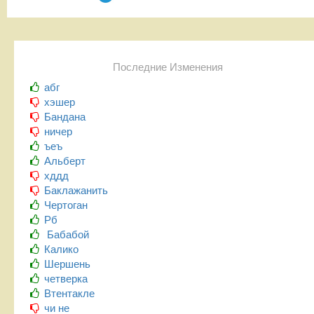
Последние Изменения
абг
хэшер
Бандана
ничер
ъеъ
Альберт
хддд
Баклажанить
Чертоган
Рб
Бабабой
Калико
Шершень
четверка
Втентакле
чи не