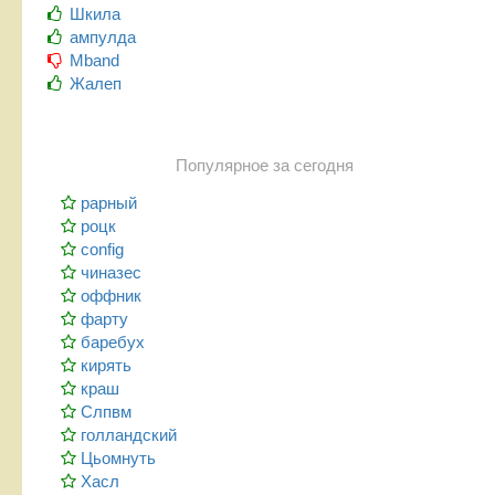
Шкила
ампулда
Mband
Жалеп
Популярное за сегодня
рарный
роцк
config
чиназес
оффник
фарту
баребух
кирять
краш
Слпвм
голландский
Цьомнуть
Хасл