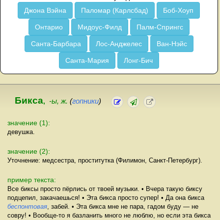
Джона Вэйна
Паломар (Карлсбад)
Боб-Хоуп
Онтарио
Мидоус-Филд
Палм-Спрингс
Санта-Барбара
Лос-Анджелес
Ван-Нэйс
Санта-Мария
Лонг-Бич
Бикса
,
-ы, ж.
(
гопники
)
значение (1):
девушка.
значение (2):
Уточнение: медсестра, проститутка (Филимон, Санкт-Петербург).
пример текста:
Все биксы просто пёрлись от твоей музыки. • Вчера такую биксу
подцепил, закачаешься! • Эта бикса просто супер! • Да она бикса
беспонтовая
, забей. • Эта бикса мне не пара, гадом буду — не
совру! • Вообще-то я базланить много не люблю, но если эта бикса