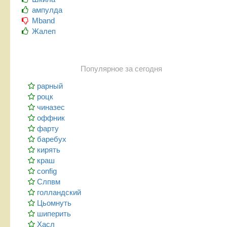
ампулда
Mband
Жалеп
Популярное за сегодня
рарный
роцк
чиназес
оффник
фарту
баребух
кирять
краш
config
Слпвм
голландский
Цьомнуть
шиперить
Хасл