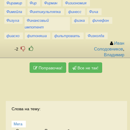
Фирамир
Фир
Фирмач
Физиономия
Фимейла
Финтикультяпка
финесс
Фича
Физуха
Финансовый
физка
фичефон
импотент
фиаско
фитоняша
фильтровать
Физколда
Иван
-2
Солодовников
,
Владимир
Поправочка!
Все не так!
Слова на тему:
Мега