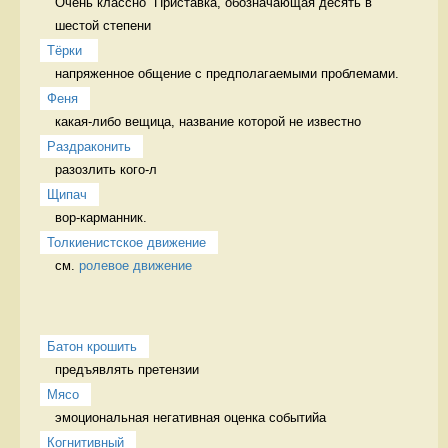
Очень классно  Приставка, обозначающая десять в 
шестой степени
Тёрки 
напряженное общение с предполагаемыми проблемами. 
Феня
какая-либо вещица, название которой не известно 
Раздраконить
разозлить кого-л 
Щипач
вор-карманник. 
Толкиенистское движение
см. 
ролевое движение
Батон крошить
предъявлять претензии 
Мясо
эмоциональная негативная оценка событийа 
Когнитивный