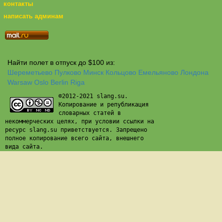
контакты
написать админам
Найти полет в отпуск до $100 из:
Шереметьево
Пулково
Минск
Кольцово
Емельяново
Лондона
Warsaw
Oslo
Berlin
Riga
©2012-2021 slang.su.
Копирование и републикация
словарных статей в
некоммерческих целях, при условии ссылки на
ресурс slang.su приветствуется. Запрещено
полное копирование всего сайта, внешнего
вида сайта.