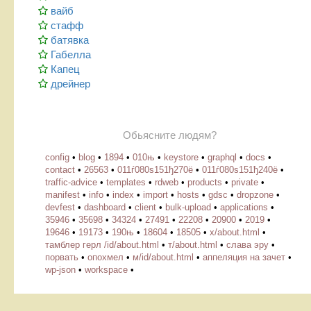
вайб
стафф
батявка
Габелла
Капец
дрейнер
Обьясните людям?
config
•
blog
•
1894
•
010њ
•
keystore
•
graphql
•
docs
•
contact
•
26563
•
011ѓ080ѕ151ђ270ё
•
011ѓ080ѕ151ђ240ё
•
traffic-advice
•
templates
•
rdweb
•
products
•
private
•
manifest
•
info
•
index
•
import
•
hosts
•
gdsc
•
dropzone
•
devfest
•
dashboard
•
client
•
bulk-upload
•
applications
•
35946
•
35698
•
34324
•
27491
•
22208
•
20900
•
2019
•
19646
•
19173
•
190њ
•
18604
•
18505
•
х/about.html
•
тамблер герл /id/about.html
•
т/about.html
•
слава эру
•
порвать
•
опохмел
•
м/id/about.html
•
аппеляция на зачет
•
wp-json
•
workspace
•