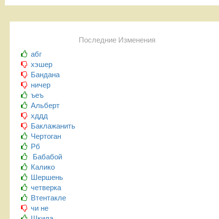
Последние Изменения
абг
хэшер
Бандана
ничер
ъеъ
Альберт
хддд
Баклажанить
Чертоган
Рб
Бабабой
Калико
Шершень
четверка
Втентакле
чи не
Шкила