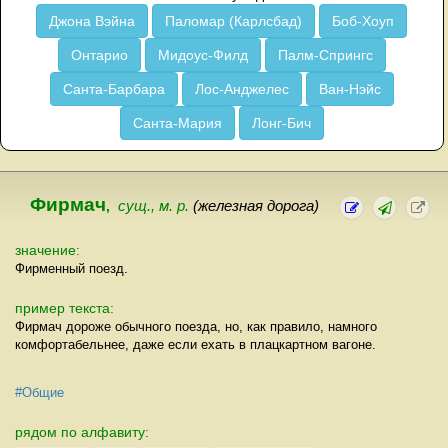
Джона Вэйна
Паломар (Карлсбад)
Боб-Хоуп
Онтарио
Мидоус-Филд
Палм-Спрингс
Санта-Барбара
Лос-Анджелес
Ван-Нэйс
Санта-Мария
Лонг-Бич
Фирмач
,
сущ., м. р.
(железная дорога)
значение:
Фирменный поезд.
пример текста:
Фирмач дороже обычного поезда, но, как правило, намного
комфортабельнее, даже если ехать в плацкартном вагоне.
#Общие
рядом по алфавиту: