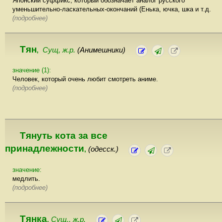
Японский суффикс, который обозначает аналог русского
уменьшительно-ласкательных-окончаний (Енька, ючка, шка и т.д.
(подробнее)
Тян
Сущ, ж.р.
(Анимешники)
,
значение (1):
Человек, который очень любит смотреть аниме.
(подробнее)
Тянуть кота за все
принадлежности
(одесск.)
,
значение:
медлить.
(подробнее)
Тянка
Сущ., ж.р.
,