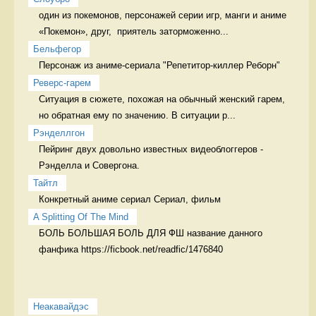
один из покемонов, персонажей серии игр, манги и аниме 
«Покемон», друг,  приятель заторможенно...
Бельфегор
Персонаж из аниме-сериала "Репетитор-киллер Реборн" 
Реверс-гарем
Ситуация в сюжете, похожая на обычный женский гарем, 
но обратная ему по значению. В ситуации р...
Рэнделлгон
Пейринг двух довольно известных видеоблоггеров - 
Рэнделла и Совергона. 
Тайтл
Конкретный аниме сериал Сериал, фильм
A Splitting Of The Mind
БОЛЬ БОЛЬШАЯ БОЛЬ ДЛЯ ФШ название данного 
фанфика https://ficbook.net/readfic/1476840
Неакавайдэс