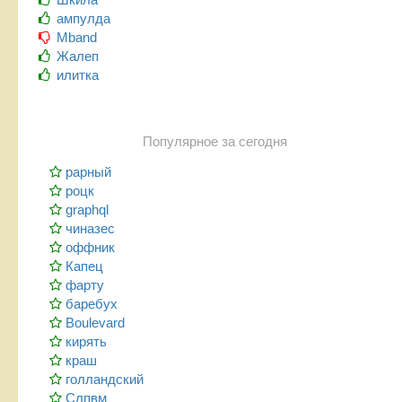
ампулда
Mband
Жалеп
илитка
Популярное за сегодня
рарный
роцк
graphql
чиназес
оффник
Капец
фарту
баребух
Boulevard
кирять
краш
голландский
Слпвм