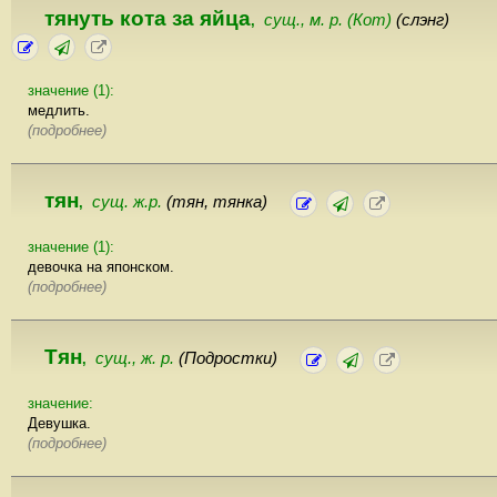
тянуть кота за яйца
сущ., м. р. (Кот)
(слэнг)
,
значение (1):
медлить.
(подробнее)
тян
сущ. ж.р.
(тян, тянка)
,
значение (1):
девочка на японском.
(подробнее)
Тян
сущ., ж. р.
(Подростки)
,
значение:
Девушка.
(подробнее)