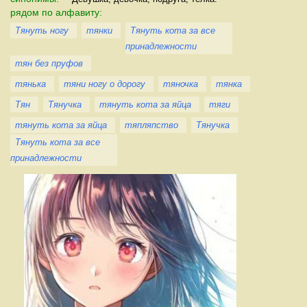
рядом по алфавиту:
Тянуть ногу
тянки
Тянуть кота за все
принадлежности
тян без пруфов
тянька
тяни ногу о дорогу
тяночка
тянка
Тян
Тянучка
тянуть кота за яйца
тяги
тянуть кота за яйца
тяпляпство
Тянучка
Тянуть кота за все
принадлежности