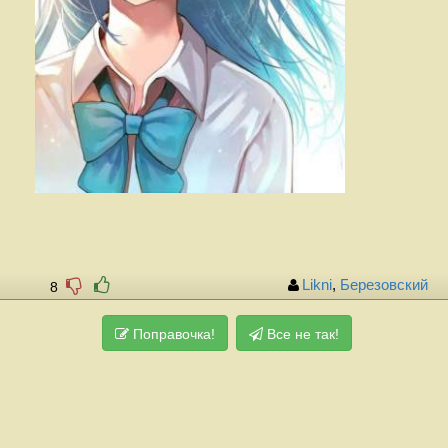
Likni
,
Березовский
8
Поправочка!
Все не так!