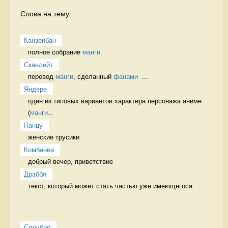
Слова на тему:
Канзенбан
полное собрание 
манги
. 
Сканлейт
перевод 
манги
, сделанный 
фанами
  ...
Яндере
один из типовых вариантов характера персонажа аниме 
(
манги
...
Панцу
женские трусики 
Комбанва
добрый вечер, приветствие 
Драббл
текст, который может стать частью уже имеющегося 
Слоубро