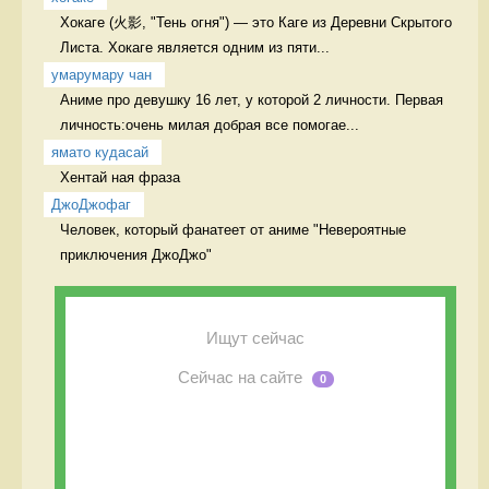
Хокаге (火影, "Тень огня") — это Каге из Деревни Скрытого 
Листа. Хокаге является одним из пяти...
умарумару чан
Аниме про девушку 16 лет, у которой 2 личности. Первая 
личность:очень милая добрая все помогае...
ямато кудасай
Хентай ная фраза 
ДжоДжофаг
Человек, который фанатеет от аниме "Невероятные 
приключения ДжоДжо" 
Ищут сейчас
Сейчас на сайте
0