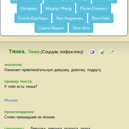
Онтарио
Мидоус-Филд
Палм-Спрингс
Санта-Барбара
Лос-Анджелес
Ван-Нэйс
Санта-Мария
Лонг-Бич
Тянка
,
Тянка
(Социум, подростки)
значение:
Означает привлекательную девушку, девочку, подругу.
пример текста:
У тебя есть тянка?
#Аниме
происхождение:
Слово пришедшие из японии.
синонимы:
Девушка, девочка, подруга, телка.