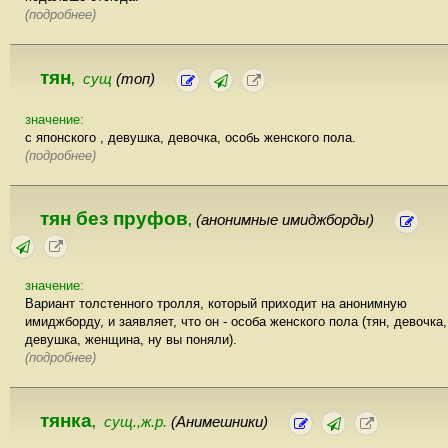
(подробнее)
тян
сущ
(топ)
,
значение:
с японского , девушка, девочка, особь женского пола.
(подробнее)
тян без пруфов
(анонимные имиджборды)
,
значение:
Вариант толстенного тролля, который приходит на анонимную
имиджборду, и заявляет, что он - особа женского пола (тян, девочка,
девушка, женщина, ну вы поняли).
(подробнее)
тянка
сущ.,ж.р.
(Анимешники)
,