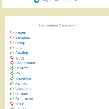
Последние Изменения
хэшер
Бандана
ничер
ъеъ
Альберт
хддд
Баклажанить
Чертоган
Рб
Бабабой
Калико
Шершень
четверка
Втентакле
чи не
Шкила