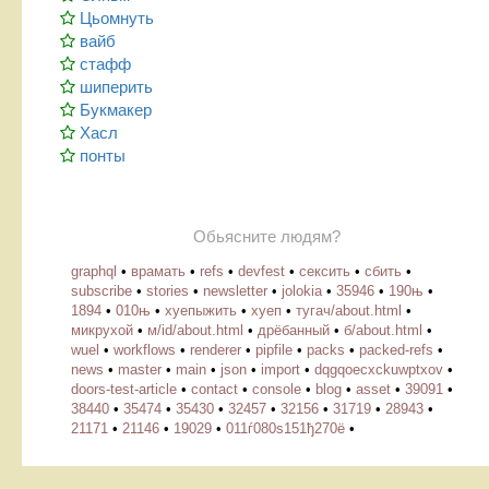
Цьомнуть
вайб
стафф
шиперить
Букмакер
Хасл
понты
Обьясните людям?
graphql
•
врамать
•
refs
•
devfest
•
сексить
•
сбить
•
subscribe
•
stories
•
newsletter
•
jolokia
•
35946
•
190њ
•
1894
•
010њ
•
хуепыжить
•
хуеп
•
тугач/about.html
•
микрухой
•
м/id/about.html
•
дрёбанный
•
б/about.html
•
wuel
•
workflows
•
renderer
•
pipfile
•
packs
•
packed-refs
•
news
•
master
•
main
•
json
•
import
•
dqgqoecxckuwptxov
•
doors-test-article
•
contact
•
console
•
blog
•
asset
•
39091
•
38440
•
35474
•
35430
•
32457
•
32156
•
31719
•
28943
•
21171
•
21146
•
19029
•
011ѓ080ѕ151ђ270ё
•