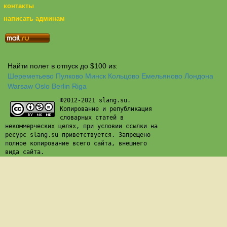
контакты
написать админам
Найти полет в отпуск до $100 из:
Шереметьево
Пулково
Минск
Кольцово
Емельяново
Лондона
Warsaw
Oslo
Berlin
Riga
©2012-2021 slang.su.
Копирование и републикация
словарных статей в
некоммерческих целях, при условии ссылки на
ресурс slang.su приветствуется. Запрещено
полное копирование всего сайта, внешнего
вида сайта.