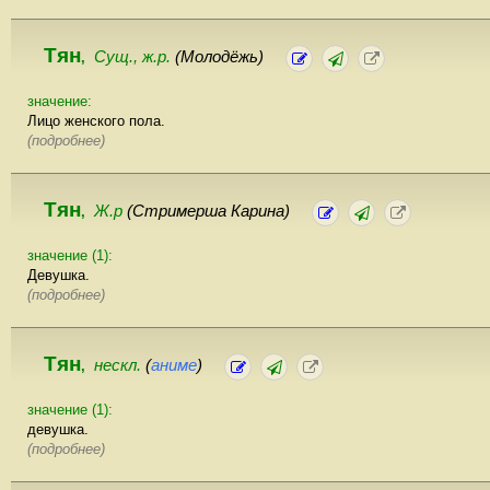
Тян
Сущ., ж.р.
(Молодёжь)
,
значение:
Лицо женского пола.
(подробнее)
Тян
Ж.р
(Стримерша Карина)
,
значение (1):
Девушка.
(подробнее)
Тян
нескл.
(
аниме
)
,
значение (1):
девушка.
(подробнее)