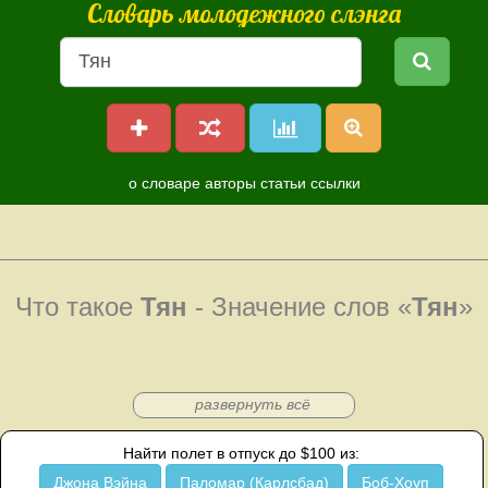
Словарь молодежного слэнга
о словаре
авторы
статьи
ссылки
Что такое
Тян
- Значение слов «
Тян
»
развернуть всё
Найти полет в отпуск до $100 из:
Джона Вэйна
Паломар (Карлсбад)
Боб-Хоуп