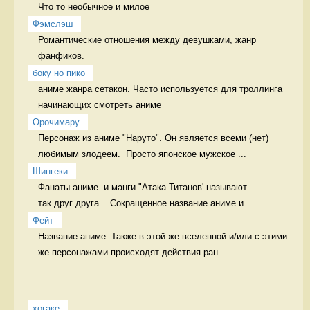
Что то необычное и милое 
Фэмслэш
Романтические отношения между девушками, жанр 
фанфиков. 
боку но пико
аниме жанра сетакон. Часто используется для троллинга 
начинающих смотреть аниме
Орочимару
Персонаж из аниме "Наруто". Он является всеми (нет) 
любимым злодеем.  Просто японское мужское ...
Шингеки
Фанаты аниме  и манги "Атака Титанов' называют

так друг друга.   Сокращенное название аниме и...
Фейт
Название аниме. Также в этой же вселенной и/или с этими 
же персонажами происходят действия ран...
хогаке