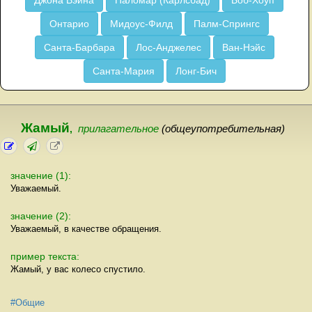
Джона Вэйна
Паломар (Карлсбад)
Боб-Хоуп
Онтарио
Мидоус-Филд
Палм-Спрингс
Санта-Барбара
Лос-Анджелес
Ван-Нэйс
Санта-Мария
Лонг-Бич
Жамый
,
прилагательное
(общеупотребительная)
значение (1):
Уважаемый.
значение (2):
Уважаемый, в качестве обращения.
пример текста:
Жамый, у вас колесо спустило.
#Общие