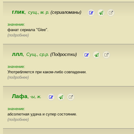
глик
сущ., м. р.
(сериаломаны)
,
значение:
фанат сериала "Glee".
(подробнее)
ллл
Сущ., ср.р.
(Подростки)
,
значение:
Употребляется при каком-либо совпадении.
(подробнее)
Лафа
-ы, ж.
,
значение:
абсолютная удача и супер состояние.
(подробнее)