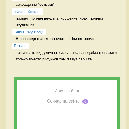
сокращенно "есть жи" 
фиаско братан
провал, полная неудача, крушение, крах  полный 
неудачник
Hello Every Body
В переводе с англ. означает: «Привет всем» 
Теггинг
Теггинг-это вид уличного искусства наподобие граффити 
только вместо рисунков там пишут свой те...
Ищут сейчас
Сейчас на сайте
0