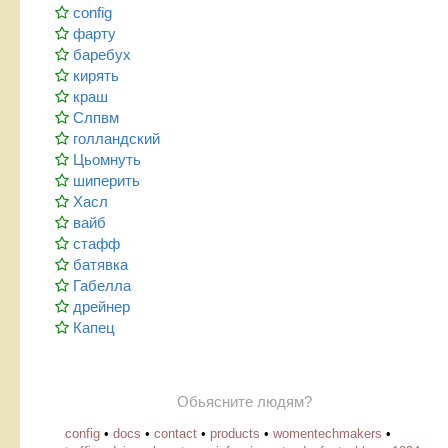
config
фарту
баребух
кирять
краш
Слпвм
голландский
Цьомнуть
шиперить
Хасл
вайб
стафф
батявка
Габелла
дрейнер
Капец
Обьясните людям?
config
•
docs
•
contact
•
products
•
womentechmakers
•