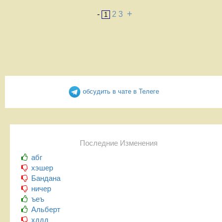
+
-
2
3
1
обсудить в чате в Телеге
Последние Изменения
абг
хэшер
Бандана
ничер
ъеъ
Альберт
хддд