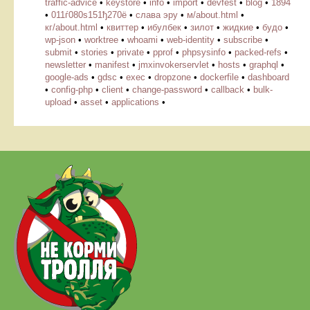
traffic-advice
•
keystore
•
info
•
import
•
devfest
•
blog
•
1894
•
011ѓ080ѕ151ђ270ё
•
слава эру
•
м/about.html
•
кг/about.html
•
квиттер
•
ибулбек
•
зилот
•
жидкие
•
будо
•
wp-json
•
worktree
•
whoami
•
web-identity
•
subscribe
•
submit
•
stories
•
private
•
pprof
•
phpsysinfo
•
packed-refs
•
newsletter
•
manifest
•
jmxinvokerservlet
•
hosts
•
graphql
•
google-ads
•
gdsc
•
exec
•
dropzone
•
dockerfile
•
dashboard
•
config-php
•
client
•
change-password
•
callback
•
bulk-
upload
•
asset
•
applications
•