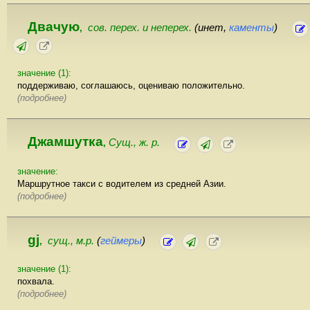
Двачую
сов. перех. и неперех.
(инет,
каменты
)
,
значение (1):
поддерживаю, соглашаюсь, оцениваю положительно.
(подробнее)
Джамшутка
Сущ., ж. р.
,
значение:
Маршрутное такси с водителем из средней Азии.
(подробнее)
gj
сущ., м.р.
(
геймеры
)
,
значение (1):
похвала.
(подробнее)