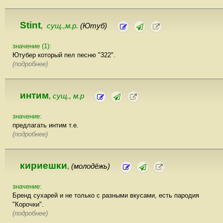
Stint
сущ.,м.р.
(Ютуб)
,
значение (1):
Ютубер который пел песню "322".
(подробнее)
интим
сущ., м.р
,
значение:
предлагать интим т.е.
(подробнее)
кириешки
(молодёжь)
,
значение:
Бренд сухарей и не только с разными вкусами, есть пародия
"Корочки".
(подробнее)