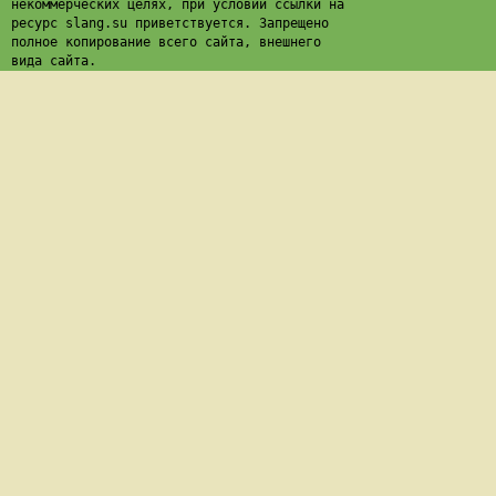
некоммерческих целях, при условии ссылки на
ресурс slang.su приветствуется. Запрещено
полное копирование всего сайта, внешнего
вида сайта.