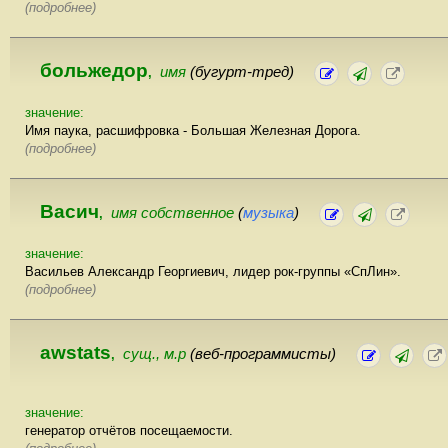
(подробнее)
больжедор
имя
(бугурт-тред)
,
значение:
Имя паука, расшифровка - Большая Железная Дорога.
(подробнее)
Васич
имя собственное
(
музыка
)
,
значение:
Васильев Александр Георгиевич, лидер рок-группы «СпЛин».
(подробнее)
awstats
сущ., м.р
(веб-программисты)
,
значение:
генератор отчётов посещаемости.