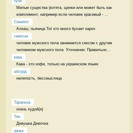
гучи
Милые существа (котята, щенки или может быть как 
комплимент, например если человек красивый - ...
Синебот
Алкаш, пьяница Тот кто много бухает кароч
гамосек
человек мужского пола занимается сексом с другим 
человеком мужского пола  Уточнение: Правильно...
кава
Кава - это кофе, только на украинском языке 
абсурд
нелепость, бессмыслица 
Таранька
очень худой(я) 
Тян
Девушка Девочка
ежжи