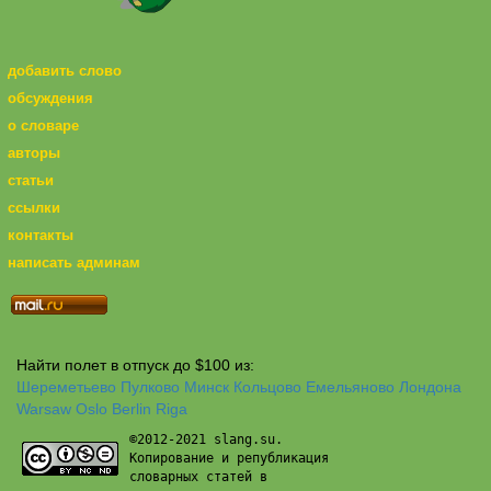
добавить слово
обсуждения
о словаре
авторы
статьи
ссылки
контакты
написать админам
Найти полет в отпуск до $100 из:
Шереметьево
Пулково
Минск
Кольцово
Емельяново
Лондона
Warsaw
Oslo
Berlin
Riga
©2012-2021 slang.su.
Копирование и републикация
словарных статей в