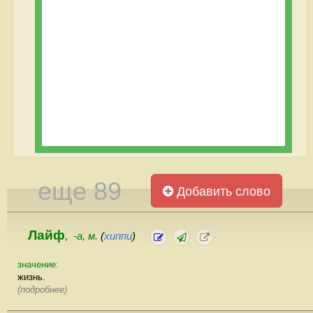
еще 89
Добавить слово
Лайф
-а, м.
(
хиппи
)
,
значение:
жизнь.
(подробнее)