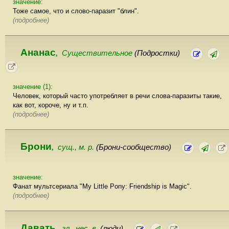
значение:
Тоже самое, что и слово-паразит "блин".
(подробнее)
Ананас
Существительное
(Подростки)
,
значение (1):
Человек, который часто употребляет в речи слова-паразиты такие,
как вот, короче, ну и т.п.
(подробнее)
Брони
сущ., м. р.
(Брони-сообщество)
,
значение:
Фанат мультсериала "My Little Pony: Friendship is Magic".
(подробнее)
Давать
гл., нес. в.
(люди)
,