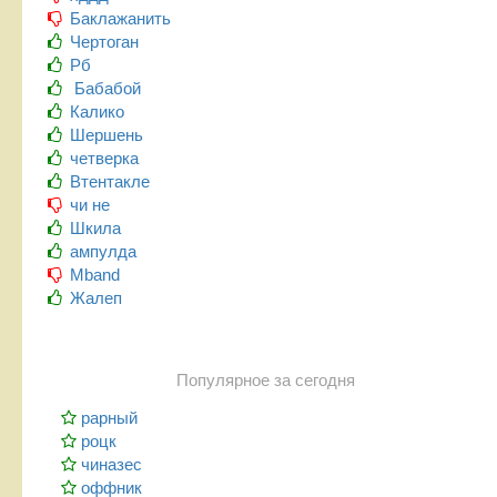
Баклажанить
Чертоган
Рб
Бабабой
Калико
Шершень
четверка
Втентакле
чи не
Шкила
ампулда
Mband
Жалеп
Популярное за сегодня
рарный
роцк
чиназес
оффник