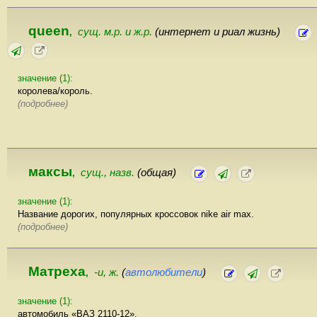
queen
сущ. м.р. и ж.р.
(интернет и риал жизнь)
,
значение (1):
королева/король.
(подробнее)
максы
сущ., назв.
(общая)
,
значение (1):
Название дорогих, популярных кроссовок nike air max.
(подробнее)
Матреха
-и, ж.
(
автолюбители
)
,
значение (1):
автомобиль «ВАЗ 2110-12».