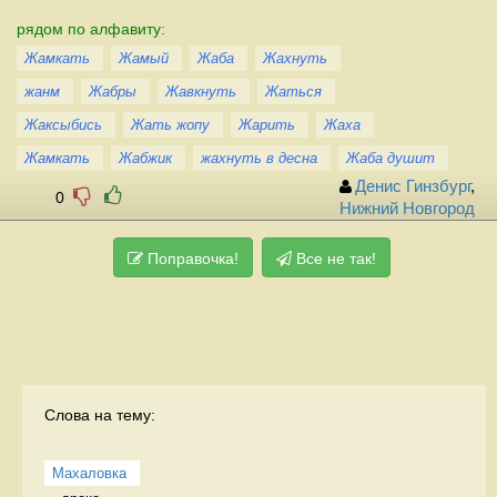
рядом по алфавиту:
Жамкать
Жамый
Жаба
Жахнуть
жанм
Жабры
Жавкнуть
Жаться
Жаксыбись
Жать жопу
Жарить
Жаха
Жамкать
Жабжик
жахнуть в десна
Жаба душит
Денис Гинзбург
,
0
Нижний Новгород
Поправочка!
Все не так!
Слова на тему:
Махаловка